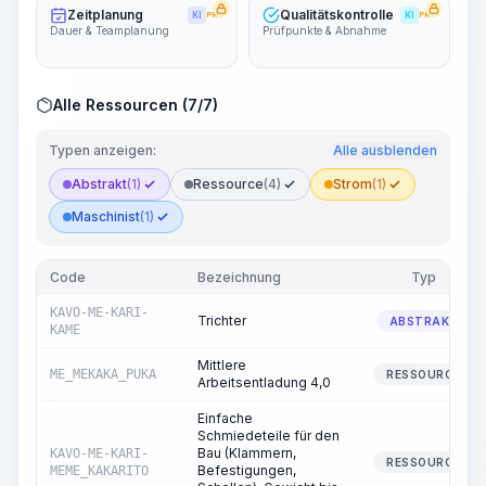
Zeitplanung
Qualitätskontrolle
KI
PRO
KI
PRO
Dauer & Teamplanung
Prüfpunkte & Abnahme
Alle Ressourcen (7/7)
Typen anzeigen:
Alle ausblenden
Abstrakt
(1)
Ressource
(4)
Strom
(1)
Maschinist
(1)
Code
Bezeichnung
Typ
KAVO-ME-KARI-
Trichter
ABSTRAKT
KAME
Mittlere
ME_MEKAKA_PUKA
RESSOURCE
Arbeitsentladung 4,0
Einfache
Schmiedeteile für den
Bau (Klammern,
KAVO-ME-KARI-
RESSOURCE
Befestigungen,
MEME_KAKARITO