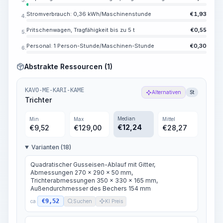
Stromverbrauch: 0,36 kWh/Maschinenstunde
€
1,93
4.
Pritschenwagen, Tragfähigkeit bis zu 5 t
€
0,55
5.
Personal: 1 Person-Stunde/Maschinen-Stunde
€
0,30
6.
Abstrakte Ressourcen (1)
KAVO-ME-KARI-KAME
Alternativen
St
Trichter
Median
Min
Max
Mittel
€
12,24
€
9,52
€
129,00
€
28,27
Varianten (18)
Quadratischer Gusseisen-Ablauf mit Gitter,
Abmessungen 270 x 290 x 50 mm,
Trichterabmessungen 350 x 330 x 165 mm,
Außendurchmesser des Bechers 154 mm
€9,52
ca.
Suchen
KI Preis