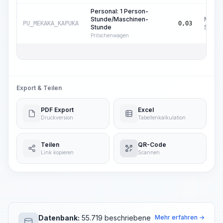
Personal: 1 Person-
Stunde/Maschinen-
Masch
PU_MEKAKA_KAPUKA
0,03
Stunde
Std.
Pritschenwagen
Export & Teilen
PDF Export
Excel
Druckversion
Tabellenkalkulation
Teilen
QR-Code
Link kopieren
Scannen
Datenbank:
55.719 beschriebene
Mehr erfahren →