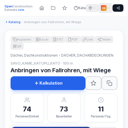
Open
Construction
Katalog
DE
Estimate
.com
Katalog
Anbringen von Fallrohren, mit Wiege
Kopieren
Excel
TXT
PDF
Link
Teilen
QR
Dächer, Dachkonstruktionen
DÄCHER, DACHABDECKUNGEN
SAVO_KAME_KATOPU_KATO · 100 m
Anbringen von Fallrohren, mit Wiege
Kalkulation
74
73
11
Personen/Einheit
Bauarbeiter
Personen/Tag