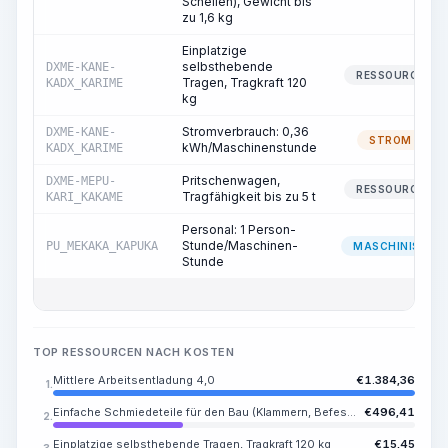
Schellen), Gewicht bis
zu 1,6 kg
Einplatzige
selbsthebende
DXME-KANE-
RESSOURCE
Tragen, Tragkraft 120
KADX_KARIME
kg
Stromverbrauch: 0,36
DXME-KANE-
STROM
kWh/Maschinenstunde
KADX_KARIME
Pritschenwagen,
DXME-MEPU-
RESSOURCE
Tragfähigkeit bis zu 5 t
KARI_KAKAME
Personal: 1 Person-
Stunde/Maschinen-
PU_MEKAKA_KAPUKA
MASCHINIST
Stunde
TOP RESSOURCEN NACH KOSTEN
Mittlere Arbeitsentladung 4,0
€
1.384,36
1.
Einfache Schmiedeteile für den Bau (Klammern, Befestigungen, Schellen), Gewicht bis zu 1,6 kg
€
496,41
2.
Einplatzige selbsthebende Tragen, Tragkraft 120 kg
€
15,45
3.