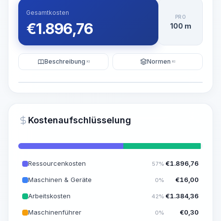
Gesamtkosten
PRO
€
1.896,76
100 m
Beschreibung
Normen
KI
KI
Illustration
KI-Visualisierung generieren
PRO
Kostenaufschlüsselung
~15-30 Sek.
Ressourcenkosten
€
1.896,76
57%
Maschinen & Geräte
€
16,00
0%
Arbeitskosten
€
1.384,36
42%
Maschinenführer
€
0,30
0%