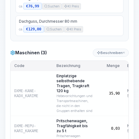
€76,99
ca.
Suchen
KI Preis
Dachguss, Durchmesser 80 mm
€129,00
ca.
Suchen
KI Preis
Maschinen (3)
Beschreiben
KI
Code
Bezeichnung
Menge
Einhei
Einplatzige
selbsthebende
Tragen, Tragkraft
120 kg
Masch
DXME-KANE-
35,90
Std.
KADX_KARIME
Hebevorrichtungen und
Transportmaschinen,
die nicht in den
Gruppen enthalten sind
Pritschenwagen,
Tragfähigkeit bis
Masch
DXME-MEPU-
0,03
zu 5 t
Std.
KARI_KAKAME
Pritschenwagen