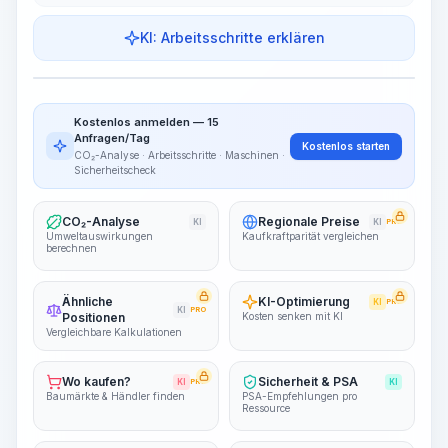
KI: Arbeitsschritte erklären
Arbeitsschritte
Arbeitsablauf visualisieren
PRO
Kostenlos anmelden — 15
~15-30 Sek.
Anfragen/Tag
Kostenlos starten
CO₂-Analyse · Arbeitsschritte · Maschinen ·
Sicherheitscheck
CO₂-Analyse
Regionale Preise
KI
KI
PRO
Umweltauswirkungen
Kaufkraftparität vergleichen
berechnen
Ähnliche
KI-Optimierung
KI
PRO
KI
PRO
Positionen
Kosten senken mit KI
Vergleichbare Kalkulationen
Wo kaufen?
Sicherheit & PSA
KI
PRO
KI
Baumärkte & Händler finden
PSA-Empfehlungen pro
Ressource