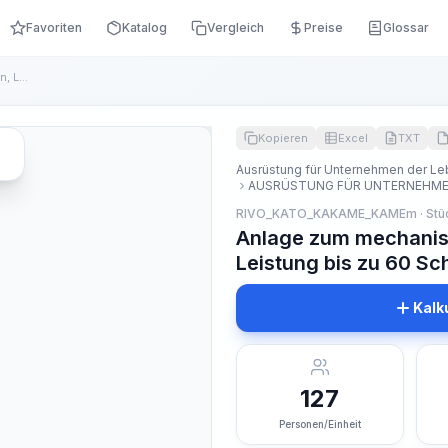
Favoriten
Katalog
Vergleich
Preise
Glossar
Anlage zum mechanischen Enthäuten von Rindern, Leistung bis ...
Kopieren
Excel
TXT
Ausrüstung für Unternehmen der Leb
AUSRÜSTUNG FÜR UNTERNEHMEN
RIVO_KATO_KAKAME_KAMEm · Stü
Anlage zum mechanis
Leistung bis zu 60 Sc
Kalk
127
Personen/Einheit