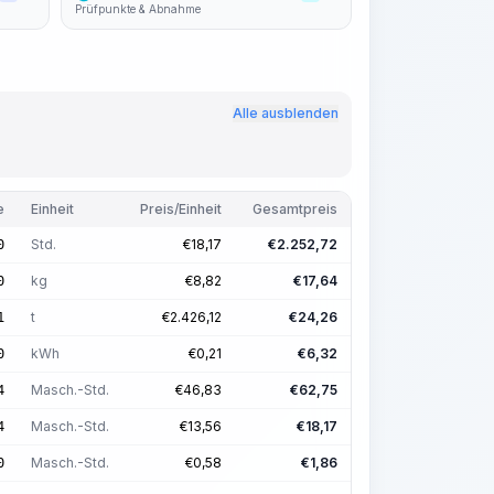
Prüfpunkte & Abnahme
Alle ausblenden
e
Einheit
Preis/Einheit
Gesamtpreis
Std.
€
18,17
€
2.252,72
0
kg
€
8,82
€
17,64
0
t
€
2.426,12
€
24,26
1
kWh
€
0,21
€
6,32
0
Masch.-Std.
€
46,83
€
62,75
4
Masch.-Std.
€
13,56
€
18,17
4
Masch.-Std.
€
0,58
€
1,86
0