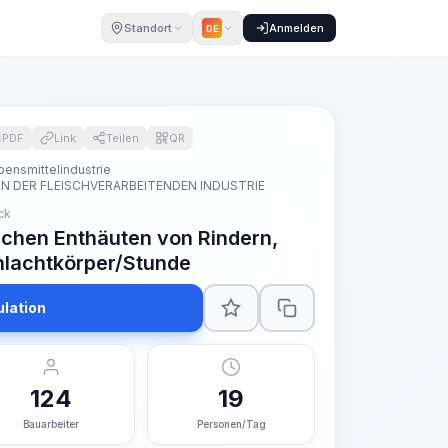
Standort
Anmelden
DE
PDF
Link
Teilen
QR
ensmittelindustrie
 DER FLEISCHVERARBEITENDEN INDUSTRIE
ck
chen Enthäuten von Rindern,
hlachtkörper/Stunde
ulation
124
19
Bauarbeiter
Personen/Tag