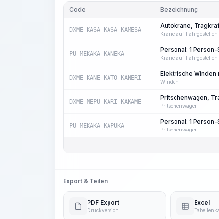
Code
Bezeichnung
Autokrane, Tragkraft
DXME-KASA-KASA_KAMESA
Krane auf Fahrgestellen
Personal: 1 Person
PU_MEKAKA_KANEKA
Krane auf Fahrgestellen
Elektrische Winden m
DXME-KANE-KATO_KANERI
Winden
Pritschenwagen, Trag
DXME-MEPU-KARI_KAKAME
Pritschenwagen
Personal: 1 Person
PU_MEKAKA_KAPUKA
Pritschenwagen
Export & Teilen
PDF Export
Excel
Druckversion
Tabellenka