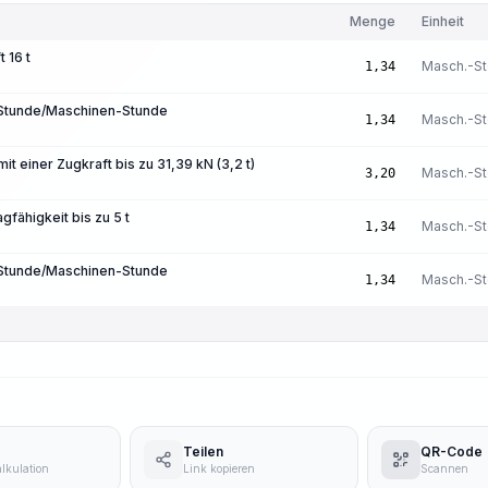
Menge
Einheit
 16 t
Masch.-St
1,34
-Stunde/Maschinen-Stunde
Masch.-St
1,34
it einer Zugkraft bis zu 31,39 kN (3,2 t)
Masch.-St
3,20
fähigkeit bis zu 5 t
Masch.-St
1,34
-Stunde/Maschinen-Stunde
Masch.-St
1,34
Teilen
QR-Code
lkulation
Link kopieren
Scannen