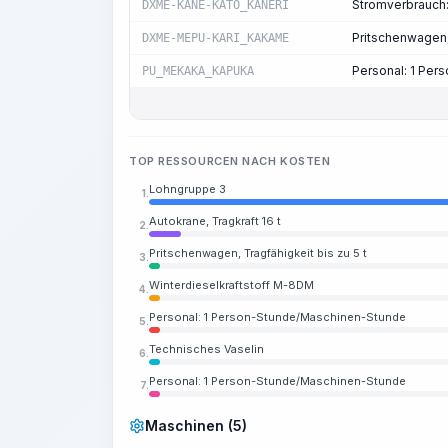
Stromverbrauch
DXME-KANE-KATO_KANERI
Pritschenwagen, 
DXME-MEPU-KARI_KAKAME
Personal: 1 Pe
PU_MEKAKA_KAPUKA
TOP RESSOURCEN NACH KOSTEN
Lohngruppe 3
1.
Autokrane, Tragkraft 16 t
2.
Pritschenwagen, Tragfähigkeit bis zu 5 t
3.
Winterdieselkraftstoff M-8DM
4.
Personal: 1 Person-Stunde/Maschinen-Stunde
5.
Technisches Vaselin
6.
Personal: 1 Person-Stunde/Maschinen-Stunde
7.
Maschinen (5)