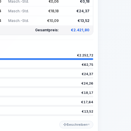
Masch.-Std.
€
0,06
€
0,18
0
Masch.-Std.
€
18,18
€
24,37
4
Masch.-Std.
€
10,09
€
13,52
4
Gesamtpreis:
€
2.421,80
€
2.252,72
€
62,75
€
24,37
€
24,26
€
18,17
€
17,64
€
13,52
Beschreiben
KI