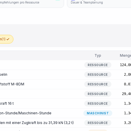
mpfehlungen pro Ressource
Dauer & Teamplanung
m
(1)
Typ
Meng
124,0
RESSOURCE
elin
2,0
RESSOURCE
ftstoff M-8DM
0,0
RESSOURCE
29,4
RESSOURCE
raft 16 t
1,3
RESSOURCE
rson-Stunde/Maschinen-Stunde
1,3
MASCHINIST
en mit einer Zugkraft bis zu 31,39 kN (3,2 t)
3,2
RESSOURCE