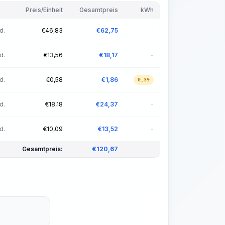
Preis/Einheit
Gesamtpreis
kWh
d.
€
46,83
€
62,75
-
d.
€
13,56
€
18,17
-
d.
€
0,58
€
1,86
0,39
d.
€
18,18
€
24,37
-
d.
€
10,09
€
13,52
-
Gesamtpreis:
€
120,67