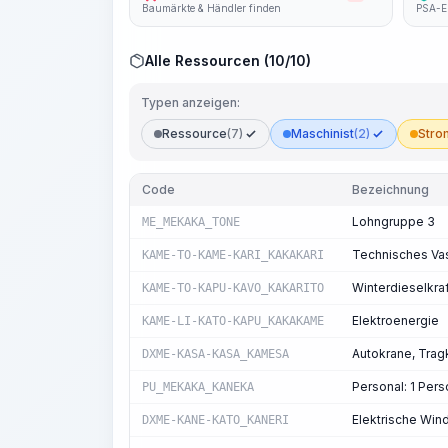
Baumärkte & Händler finden
PSA-E
Alle Ressourcen (10/10)
Typen anzeigen:
Ressource
(7)
Maschinist
(2)
Stro
Code
Bezeichnung
Lohngruppe 3
ME_MEKAKA_TONE
Technisches Vas
KAME-TO-KAME-KARI_KAKAKARI
Winterdieselkra
KAME-TO-KAPU-KAVO_KAKARITO
Elektroenergie
KAME-LI-KATO-KAPU_KAKAKAME
Autokrane, Tragk
DXME-KASA-KASA_KAMESA
Personal: 1 Pe
PU_MEKAKA_KANEKA
Elektrische Wind
DXME-KANE-KATO_KANERI