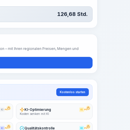
126,68
Std.
ion – mit Ihren regionalen Preisen, Mengen und
Kostenlos starten
KI-Optimierung
KI
PRO
KI
PRO
Kosten senken mit KI
Qualitätskontrolle
KI
PRO
KI
PRO