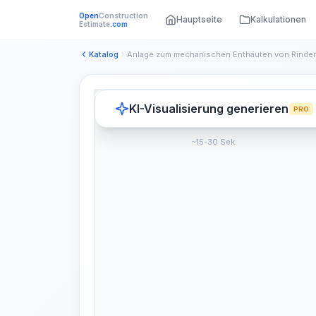
Open
Construction
Hauptseite
Kalkulationen
Estimate
.com
Katalog
KI-Visualisierung generieren
PRO
~15-30 Sek.