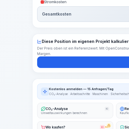
Stromkosten
Gesamtkosten
Diese Position im eigenen Projekt kalkulie
Der Preis oben ist ein Referenzwert. Mit OpenConstruc
Margen.
Kostenlos anmelden — 15 Anfragen/Tag
CO₂-Analyse · Arbeitsschritte · Maschinen · Sicherheitsc
CO₂-Analyse
Re
KI
Umweltauswirkungen berechnen
Kaufkr
Wo kaufen?
Si
KI
PRO