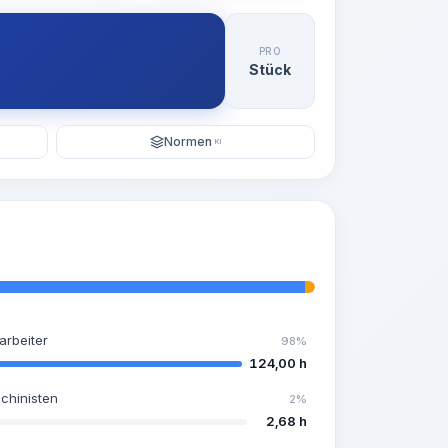
PRO
Stück
Normen
KI
arbeiter
98%
124,00 h
chinisten
2%
2,68 h