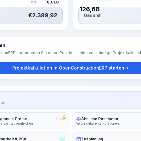
€
0,18
0%
126,68
€
2.389,92
Gesamt
Std.
ren
tionERP übernehmen Sie diese Position in eine vollständige Projektkalkulat
Projektkalkulation in OpenConstructionERP starten
heck
gionale Preise
Ähnliche Positionen
KI
PRO
aftparität vergleichen
Vergleichbare Kalkulationen
cherheit & PSA
Zeitplanung
KI