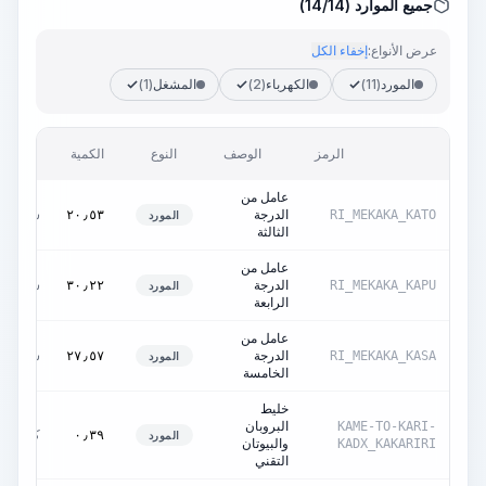
جميع الموارد (14/14)
عرض الأنواع:
إخفاء الكل
المورد
(11)
الكهرباء
(2)
المشغل
(1)
الرمز
الوصف
النوع
الكمية
الوحد
عامل من
الدرجة
ساعات
٢٠٫٥٣
RI_MEKAKA_KATO
المورد
الثالثة
عامل من
الدرجة
ساعات
٣٠٫٢٢
RI_MEKAKA_KAPU
المورد
الرابعة
عامل من
الدرجة
ساعات
٢٧٫٥٧
RI_MEKAKA_KASA
المورد
الخامسة
خليط
البروبان
KAME-TO-KARI-
كغ
٠٫٣٩
المورد
والبيوتان
KADX_KAKARIRI
التقني