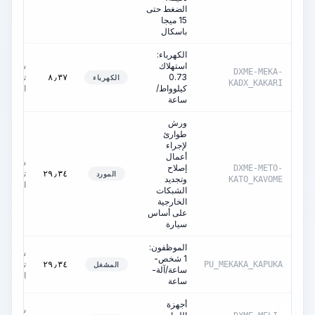
الضغط حتى
15 ميجا
باسكال
الكهرباء:
استهلاك
ساعات
DXME-MEKA-
0.73
تشغيل
٨٫٣٧
الكهرباء
KADX_KAKARI
كيلوواط/
الآلة
ساعة
ورش
طوارئ
لإجراء
أعمال
ساعات
إصلاح
DXME-METO-
تشغيل
٢٩٫٣٤
المورد
وتجديد
KATO_KAVOME
الآلة
الشبكات
الخارجية
على أساس
سيارة
الموظفون:
ساعات
1 شخص-
تشغيل
٢٩٫٣٤
PU_MEKAKA_KAPUKA
المشغل
ساعة/آلة-
الآلة
ساعة
أجهزة
ساعات