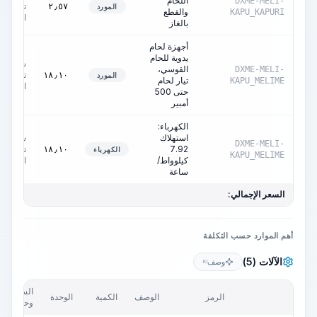
اللحام
DXME-MELI-
تشغيل
٢٫٥٧
المورد
والقطع
KAPU_KAPURI
الآلة
بالغاز
أجهزة لحام
يدوية للحام
ساعات
القوسي،
DXME-MELI-
تشغيل
١٨٫١٠
المورد
تيار لحام
KAPU_MELIME
الآلة
حتى 500
أمبير
الكهرباء:
استهلاك
ساعات
DXME-MELI-
7.92
تشغيل
١٨٫١٠
الكهرباء
KAPU_MELIME
كيلوواط/
الآلة
ساعة
السعر الإجمالي:
أهم الموارد حسب التكلفة
الآلات (5)
وصف
KI
السعر/
الرمز
الوصف
الكمية
الوحدة
وحدة