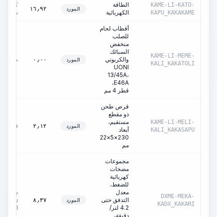
الطاقة
كيلوواط
KAME-LI-KATO-
١٦٫٩٢
المورد
الكهربائية
ساعة
KAPU_KAKAKAME
أقطاب لحام
للصلب
منخفض
السبائك
KAME-LI-MEME-
والكربوني
طن
٠٫٠٠
المورد
KALI_KAKATOLI
UONI
13/45A،
E46A،
قطر 4 مم
قرص طحن
ذو مقطع
مستقيم،
KAME-LI-MELI-
قطعة
٢٫١٢
المورد
أبعاد
KALI_KAKASAPU
230×5×22
مم
مجموعات
مضخات
كهربائية
للضغط،
معدل
ساعات
DXME-MEKA-
التدفق حتى
تشغيل
٨٫٣٧
المورد
KADX_KAKARI
4.2 لتر/
الآلة
دقيقة،