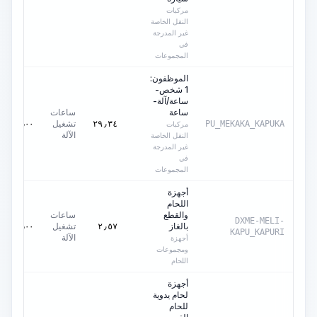
مركبات
النقل الخاصة
غير المدرجة
في
المجموعات
الموظفون:
1 شخص-
ساعة/آلة-
ساعة
ساعات
تشغيل
٠٫٠٠
AED
٢٩٫٣٤
PU_MEKAKA_KAPUKA
مركبات
الآلة
النقل الخاصة
غير المدرجة
في
المجموعات
أجهزة
اللحام
والقطع
ساعات
DXME-MELI-
بالغاز
تشغيل
٠٫٠٠
AED
٢٫٥٧
KAPU_KAPURI
الآلة
أجهزة
ومجموعات
اللحام
أجهزة
لحام يدوية
للحام