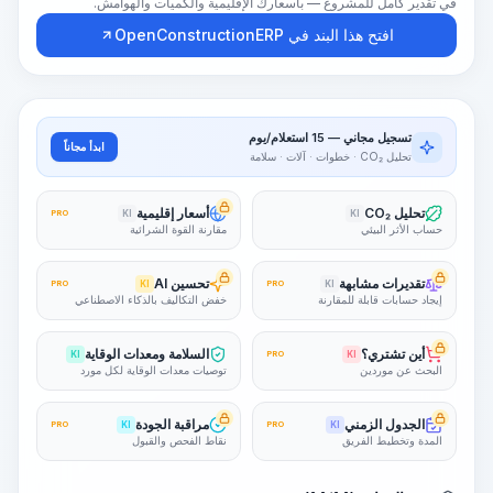
في تقدير كامل للمشروع — بأسعارك الإقليمية والكميات والهوامش.
افتح هذا البند في OpenConstructionERP
تسجيل مجاني — 15 استعلام/يوم
ابدأ مجاناً
تحليل CO₂ · خطوات · آلات · سلامة
تحليل CO₂
أسعار إقليمية
PRO
KI
KI
حساب الأثر البيئي
مقارنة القوة الشرائية
تقديرات مشابهة
تحسين AI
PRO
KI
PRO
KI
إيجاد حسابات قابلة للمقارنة
خفض التكاليف بالذكاء الاصطناعي
أين تشتري؟
السلامة ومعدات الوقاية
KI
PRO
KI
البحث عن موردين
توصيات معدات الوقاية لكل مورد
الجدول الزمني
مراقبة الجودة
PRO
KI
PRO
KI
المدة وتخطيط الفريق
نقاط الفحص والقبول