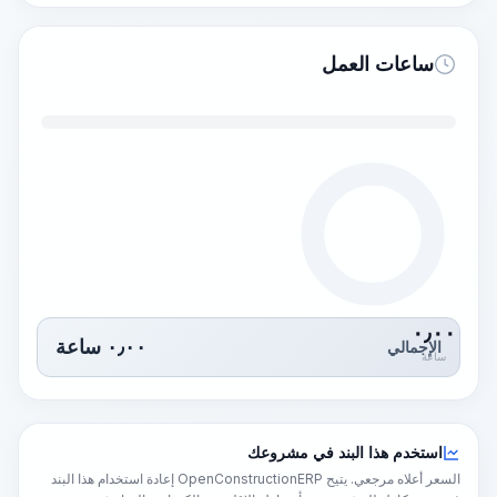
ساعات العمل
٠٫٠٠
٠٫٠٠
ساعة
الإجمالي
ساعة
استخدم هذا البند في مشروعك
السعر أعلاه مرجعي. يتيح OpenConstructionERP إعادة استخدام هذا البند