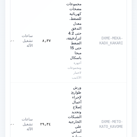
مجموعات
مضخات
كهربائية
للضغط،
معدل
التدفق
حتى 4.2
ساعات
لتر/دقيقة،
DXME-MEKA-
تشغيل
٠٫٠٠
AED
٨٫٣٧
الضغط
KADX_KAKARI
الآلة
حتى 15
ميجا
باسكال
أجهزة
ومجموعات
لاختبار
الأنابيب
ورش
طوارئ
لإجراء
أعمال
إصلاح
وتجديد
الشبكات
ساعات
الخارجية
DXME-METO-
تشغيل
٠٫٠٠
AED
٢٩٫٣٤
على
KATO_KAVOME
الآلة
أساس
سيارة