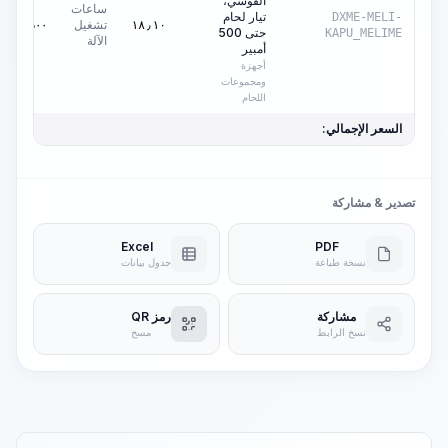
القوسي،
ساعات
تيار لحام
DXME-MELI-
تشغيل
٠٫٠٠
AED
١٨٫١٠
حتى 500
KAPU_MELIME
الآلة
أمبير
أجهزة
ومجموعات
اللحام
السعر الإجمالي:
تصدير & مشاركة
Excel
PDF
نسخة طباعة
جدول بيانات
مشاركة
رمز QR
نسخ الرابط
مسح