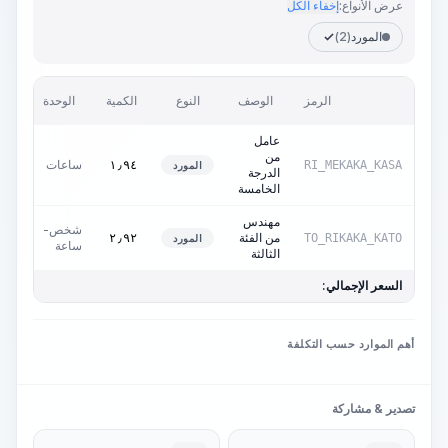
عرض الأنواع:
إخفاء الكل
المورد
(2)
السع
الرمز
الوصف
النوع
الكمية
الوحدة
وحدة
عامل
من
ساعات
٠٫٠٠
١٫٩٤
RI_MEKAKA_KASA
المورد
الدرجة
الخامسة
مهندس
شخص-
من الفئة
٠٫٠٠
٢٫٩٢
TO_RIKAKA_KATO
المورد
ساعة
الثالثة
السعر الإجمالي:
أهم الموارد حسب التكلفة
تصدير & مشاركة