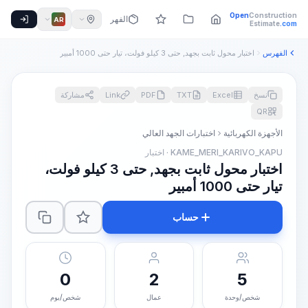
Open
Construction
الفهرس
AR
Estimate
.com
الفهرس
اختبار محول ثابت بجهد, حتى 3 كيلو فولت، تيار حتى 1000 أمبير
نسخ
Excel
TXT
PDF
Link
مشاركة
QR
الأجهزة الكهربائية
اختبارات الجهد العالي
KAME_MERI_KARIVO_KAPU · اختبار
اختبار محول ثابت بجهد, حتى 3 كيلو فولت،
تيار حتى 1000 أمبير
حساب
0
2
5
شخص/وحدة
عمال
شخص/يوم