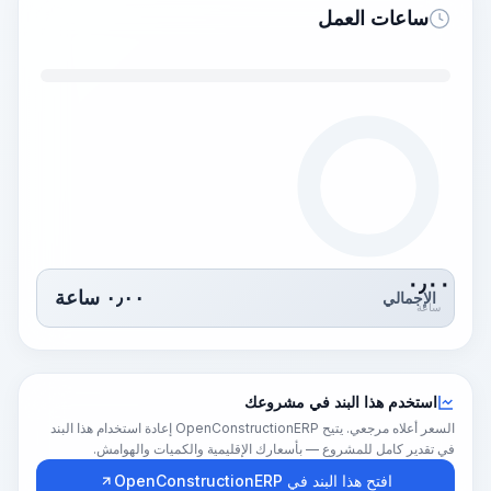
ساعات العمل
٠٫٠٠
٠٫٠٠
ساعة
الإجمالي
ساعة
استخدم هذا البند في مشروعك
السعر أعلاه مرجعي. يتيح OpenConstructionERP إعادة استخدام هذا البند
في تقدير كامل للمشروع — بأسعارك الإقليمية والكميات والهوامش.
افتح هذا البند في OpenConstructionERP