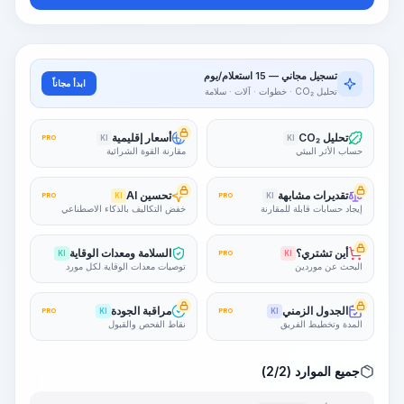
تسجيل مجاني — 15 استعلام/يوم
ابدأ مجاناً
تحليل CO₂ · خطوات · آلات · سلامة
تحليل CO₂
أسعار إقليمية
PRO
KI
KI
حساب الأثر البيئي
مقارنة القوة الشرائية
تقديرات مشابهة
تحسين AI
PRO
KI
PRO
KI
إيجاد حسابات قابلة للمقارنة
خفض التكاليف بالذكاء الاصطناعي
أين تشتري؟
السلامة ومعدات الوقاية
KI
PRO
KI
البحث عن موردين
توصيات معدات الوقاية لكل مورد
الجدول الزمني
مراقبة الجودة
PRO
KI
PRO
KI
المدة وتخطيط الفريق
نقاط الفحص والقبول
جميع الموارد (2/2)