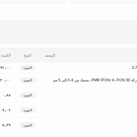
الوصف
النوع
الكمية
٩٢٫٠٠
المورد
0. إلى 5 مم
٢٠٫٠٠
المورد
٠٫٨٨
المورد
٩٫٠٢
المورد
٥٫٣٩
المورد