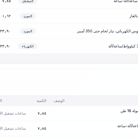
٧٫٨٥
المشغل
الغاز
١٫٦٢
المورد
الكهربائي، تيار لحام حتى 350 أمبير
٣٣٫٩٠
المورد
٣٣٫٩٠
الكهرباء
الوصف
الكمية
ال
1 طن
ساعات تشغيل الآل
٧٫٨٥
ساعات تشغيل الآل
٧٫٨٥