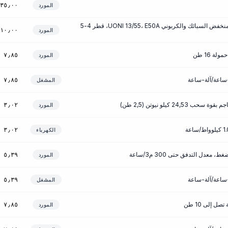
٣٥٫٠٠
المورد
أقطاب لحام للصلب منخفض السبائك والكربوني UONI 13/55، E50A، قطر 4-5
١٠٫٠٠
المورد
ة 16 طن
٧٫٨٥
المورد
٧٫٨٥
المشغل
24,5 كيلو نيوتن (2,5 طن)
٣٫٠٢
المورد
٣٫٠٢
الكهرباء
معدل التدفق حتى 300 م3/ساعة
٥٫٣٩
المورد
٥٫٣٩
المشغل
ل إلى 10 طن
٧٫٨٥
المورد