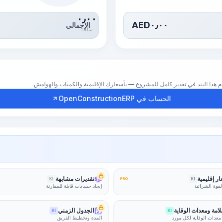
٠٫٠٠
AED
٠٫٠٠
الإجمالي
ساعة
الحساب في OpenConstructionERP
ر إقليمية
تقديرات مشابهة
KI
PRO
KI
لقوة الشرائية
إيجاد حسابات قابلة للمقارنة
امة ومعدات الوقاية
الجدول الزمني
KI
KI
معدات الوقاية لكل مورد
المدة وتخطيط الفريق