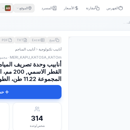
الفهرس
مقارنة
الأسعار
المسرد
الموقع
AR
أنابيب وحدة تصريف المياه لـ 5 وحدات على وصلات سريعة الفك، ال...
نسخ
Excel
TXT
PDF
أنابيب تكنولوجية
أنابيب المناجم
MERI_KAPU_KATOSA_KATOm · مجموعة
المجموعة 11.22 طن، الطول 55 م
حس
314
شخص/وحدة