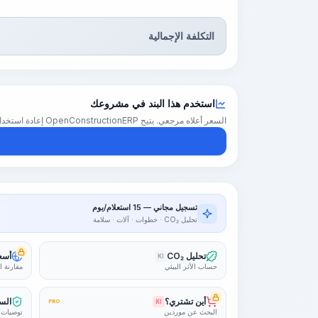
التكلفة الإجمالية
استخدم هذا البند في مشروعك
السعر أعلاه مرجعي. يتيح OpenConstructionERP إعادة استخدام هذا البند في تقدير كامل للمشروع — بأسعارك الإقليمية والكميات والهوامش.
تسجيل مجاني — 15 استعلام/يوم
تحليل CO₂ · خطوات · آلات · سلامة
تحليل CO₂
أسعا
KI
حساب الأثر البيئي
مقارنة ا
أين تشتري؟
السل
PRO
KI
البحث عن موردين
توصيات 