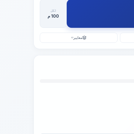
لكل
100 م
معايير
KI