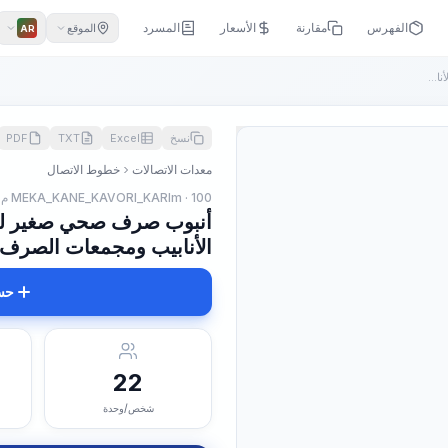
الفهرس
مقارنة
الأسعار
المسرد
الموقع
AR
أنبوب صرف صحي صغير لتمديد كابلات الاتصالات الضوئية في الأناب...
نسخ
Excel
TXT
PDF
معدات الاتصالات
خطوط الاتصال
MEKA_KANE_KAVORI_KARIm · 100 م
أنبوب صرف صحي صغير لتمد
الأنابيب ومجمعات الصرف ال
حس
22
شخص/وحدة