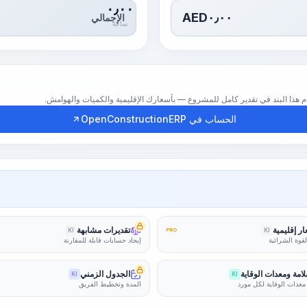
٠٫٠٠
AED
٠٫٠٠
الإجمالي
ساعة
الحساب في OpenConstructionERP
ر إقليمية
تقديرات مشابهة
KI
PRO
KI
لقوة الشرائية
إيجاد حسابات قابلة للمقارنة
امة ومعدات الوقاية
الجدول الزمني
KI
KI
معدات الوقاية لكل مورد
المدة وتخطيط الفريق