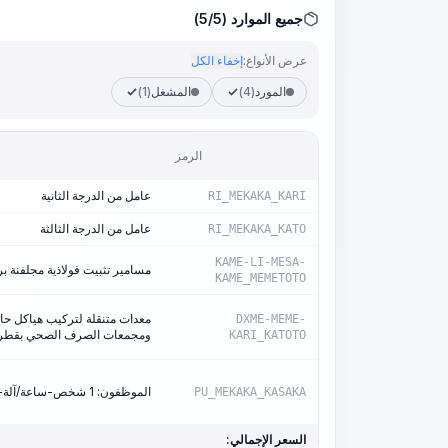
جميع الموارد (5/5)
عرض الأنواع:
إخفاء الكل
المورد
(4)
المشغل
(1)
الرمز
عامل من الدرجة الثانية
RI_MEKAKA_KARI
عامل من الدرجة الثالثة
RI_MEKAKA_KATO
KAME-LI-MESA-
مسامير تثبيت فولاذية مجلفنة برأس سداس
KAME_MEMETOTO
معدات متنقلة لتركيب هياكل حام
DXME-MEME-
ومجمعات الصرف الصحي بقطر 250-900 م
KARI_KATOTO
الموظفون: 1 شخص-ساعة/آلة-ساعة
PU_MEKAKA_KASAKA
السعر الإجمالي: