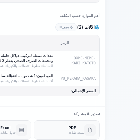
أهم الموارد حسب التكلفة
الآلات (2)
وصف
KI
الرمز
معدات متنقلة لتركيب هياكل حاملة 
DXME-MEME-
ومجمعات الصرف الصحي بقطر 250-900 مم
KARI_KATOTO
آلات لبناء خطوط الاتصالات والكهرباء، غ
الموظفون: 1 شخص-ساعة/آلة-ساعة
PU_MEKAKA_KASAKA
آلات لبناء خطوط الاتصالات والكهرباء، غ
السعر الإجمالي:
تصدير & مشاركة
Excel
PDF
نسخة طباعة
جدول بيانات