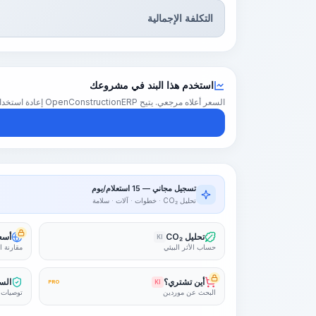
التكلفة الإجمالية
استخدم هذا البند في مشروعك
السعر أعلاه مرجعي. يتيح OpenConstructionERP إعادة استخدام هذا البند في تقدير كامل للمشروع — بأسعارك الإقليمية والكميات والهوامش.
تسجيل مجاني — 15 استعلام/يوم
تحليل CO₂ · خطوات · آلات · سلامة
تحليل CO₂
أسعا
KI
حساب الأثر البيئي
مقارنة ا
أين تشتري؟
السل
PRO
KI
البحث عن موردين
توصيات 