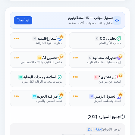
تسجيل مجاني — 15 استعلام/يوم
ابدأ مجاناً
تحليل CO₂ · خطوات · آلات · سلامة
تحليل CO₂
أسعار إقليمية
PRO
KI
KI
حساب الأثر البيئي
مقارنة القوة الشرائية
تقديرات مشابهة
تحسين AI
PRO
KI
PRO
KI
إيجاد حسابات قابلة للمقارنة
خفض التكاليف بالذكاء الاصطناعي
أين تشتري؟
السلامة ومعدات الوقاية
KI
PRO
KI
البحث عن موردين
توصيات معدات الوقاية لكل مورد
الجدول الزمني
مراقبة الجودة
PRO
KI
PRO
KI
المدة وتخطيط الفريق
نقاط الفحص والقبول
جميع الموارد (2/2)
عرض الأنواع:
إخفاء الكل