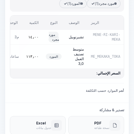
مورد مجرد
(1)
المورد
(1)
ا
الرمز
الوصف
النوع
الكمية
الوحدة
و
MENE-RI-KARI-
مورد
تشيرنوبيل
م3
٠
١٤٫٠٠
MEKA
مجرد
متوسط
تصنيف
ساعات
٠
١١٣٫٠٠
ME_MEKAKA_TOKA
المورد
العمل
3,0
السعر الإجمالي:
أهم الموارد حسب التكلفة
تصدير & مشاركة
Excel
PDF
نسخة طباعة
جدول بيانات