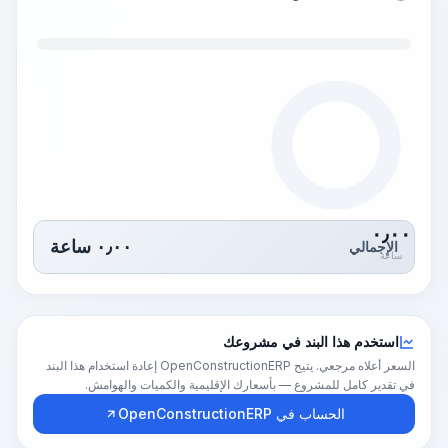
٠٫٠٠
٠٫٠٠
ساعة
الإجمالي
ساعة
استخدم هذا البند في مشروعك
السعر أعلاه مرجعي. يتيح OpenConstructionERP إعادة استخدام هذا البند
في تقدير كامل للمشروع — بأسعارك الإقليمية والكميات والهوامش.
الحساب في OpenConstructionERP