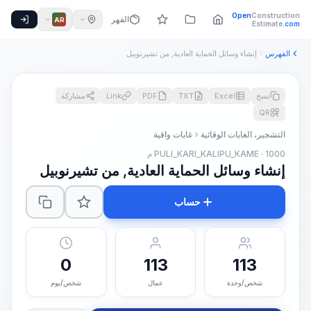
Open
Construction
الفهرس
AR
Estimate
.com
الفهرس
إنشاء وسائل الحماية العادية, من تشيرنوبيل
نسخ
Excel
TXT
PDF
Link
مشاركة
QR
التشجير، الغابات الوقائية
غابات واقية
PULI_KARI_KALIPU_KAME · 1000 م
إنشاء وسائل الحماية العادية, من تشيرنوبيل
حساب
0
113
113
شخص/وحدة
عمال
شخص/يوم