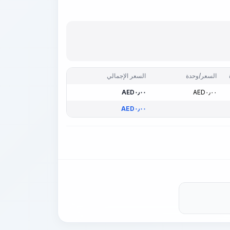
السعر/وحدة
السعر الإجمالي
AED
٠٫٠٠
AED
٠٫٠٠
AED
٠٫٠٠