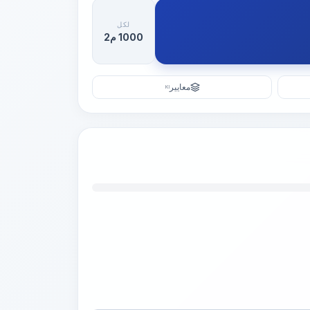
لكل
1000 م2
معايير
KI