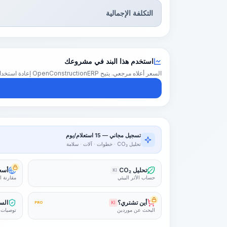
التكلفة الإجمالية
استخدم هذا البند في مشروعك
السعر أعلاه مرجعي. يتيح OpenConstructionERP إعادة استخدام هذا البند في تقدير كامل للمشروع — بأسعارك الإقليمية والكميات والهوامش.
تسجيل مجاني — 15 استعلام/يوم
تحليل CO₂ · خطوات · آلات · سلامة
تحليل CO₂
أسعا
KI
حساب الأثر البيئي
مقارنة ا
أين تشتري؟
السل
PRO
KI
البحث عن موردين
توصيات 