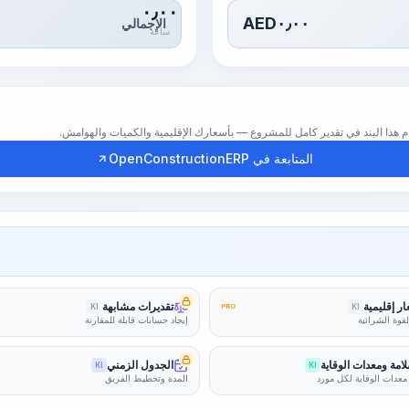
٠٫٠٠
AED
٠٫٠٠
الإجمالي
ساعة
المتابعة في OpenConstructionERP
ر إقليمية
تقديرات مشابهة
KI
PRO
KI
لقوة الشرائية
إيجاد حسابات قابلة للمقارنة
امة ومعدات الوقاية
الجدول الزمني
KI
KI
معدات الوقاية لكل مورد
المدة وتخطيط الفريق