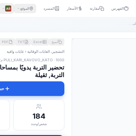
الفهرس
مقارنة
الأسعار
المسرد
الموقع
AR
تحضير التربة يدويًا بمساحات مختلفة بعمق يصل إلى 22 سم على ال...
نسخ
Excel
TXT
PDF
التشجير، الغابات الوقائية
غابات واقية
PULI_KARI_KAVOVO_KATO · 1000 م2
التربة, ثقيلة
حس
184
شخص/وحدة