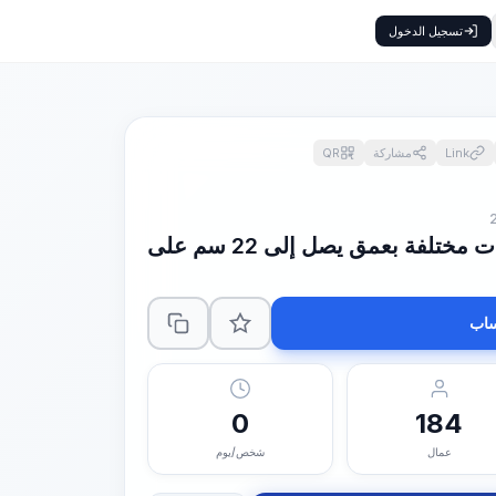
تسجيل الدخول
Link
مشاركة
QR
تحضير التربة يدويًا بمساحات مختلفة بعمق يصل إلى 22 سم على
اب
0
184
عمال
شخص/يوم