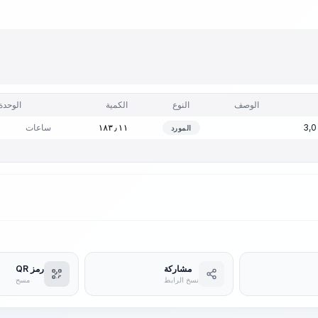
الوصف
النوع
الكمية
الوحدة
ساعات
١٨٣٫١١
المورد
مشاركة
رمز QR
نسخ الرابط
مسح