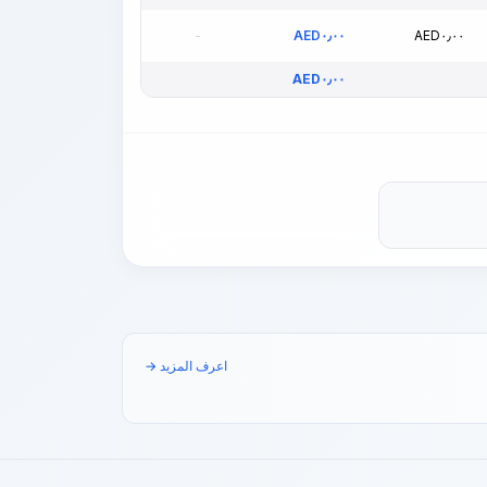
-
AED
٠٫٠٠
AED
٠٫٠٠
AED
٠٫٠٠
اعرف المزيد →