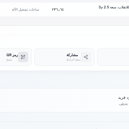
قلاب، سعة 2.5 م3
ساعات تشغيل الآلة
٢٣٦٫٦٤
مشاركة
رمز QR
نسخ الرابط
مسح
د تختلف