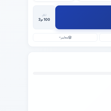
لكل
100 م3
معايير
KI