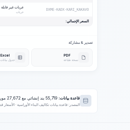
عربات غير قابلة للان
DXME-KADX-KARI_KAKAVO
عربات
السعر الإجمالي:
تصدير & مشاركة
Excel
PDF
نسخة طباعة
جدول بيانات
قاعدة بيانات:
55,719 بند إنشائي مع 27,672 مورد فريد
المصدر: قاعدة بيانات تكاليف البناء الأوراسية · الأسعار ق