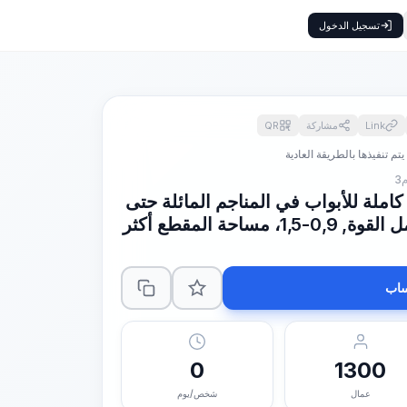
تسجيل الدخول
Link
مشاركة
QR
تم تنفيذها بالطريقة العادية
املة للأبواب في المناجم المائلة حتى
13 درجة في الصخور، معامل القوة, 0,9-1,5، مساحة المقطع أكثر
اب
0
1300
عمال
شخص/يوم