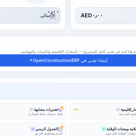
٠٫٠٠
AED
٠٫٠٠
الإجمالي
ساعة
إنشاء تقدير في OpenConstructionERP
ر إقليمية
تقديرات مشابهة
KI
PRO
KI
لقوة الشرائية
إيجاد حسابات قابلة للمقارنة
امة ومعدات الوقاية
الجدول الزمني
KI
KI
معدات الوقاية لكل مورد
المدة وتخطيط الفريق