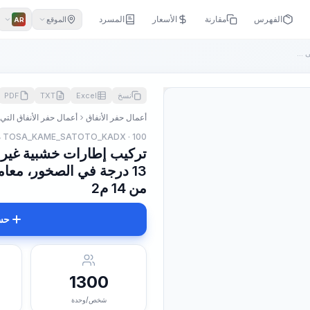
الفهرس
مقارنة
الأسعار
المسرد
الموقع
AR
 ...
نسخ
Excel
TXT
PDF
أعمال حفر الأنفاق
أعمال حفر الأنفاق التي ي
TOSA_KAME_SATOTO_KADX · 100 م3
تركيب إطارات خشبية غير ك
من 14 م2
حس
1300
شخص/وحدة