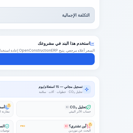
التكلفة الإجمالية
استخدم هذا البند في مشروعك
السعر أعلاه مرجعي. يتيح OpenConstructionERP إعادة استخدام هذا البند في تقدير كامل للمشروع — بأسعارك الإقليمية والكميات والهوامش.
تسجيل مجاني — 15 استعلام/يوم
تحليل CO₂ · خطوات · آلات · سلامة
تحليل CO₂
أسعا
KI
حساب الأثر البيئي
مقارنة ا
أين تشتري؟
السل
PRO
KI
البحث عن موردين
توصيات 