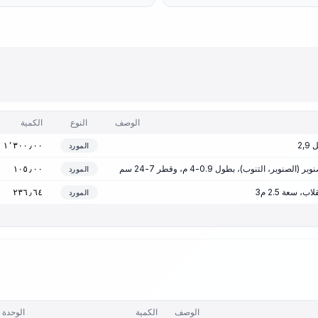
الوصف
النوع
الكمية
2,
١٬٣٠٠٫٠٠
المورد
بر، التنوب)، بطول 0.9-4 م، وقطر 7-24 سم
١٠٥٫٠٠
المورد
، سعة 2.5 م3
٢٣٦٫٦٤
المورد
الوصف
الكمية
الوحدة