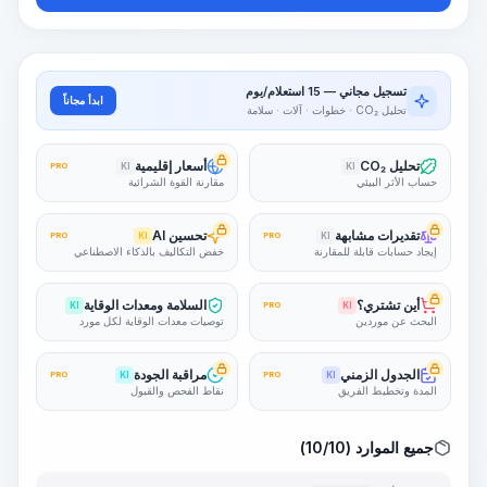
تسجيل مجاني — 15 استعلام/يوم
ابدأ مجاناً
تحليل CO₂ · خطوات · آلات · سلامة
تحليل CO₂
أسعار إقليمية
PRO
KI
KI
حساب الأثر البيئي
مقارنة القوة الشرائية
تقديرات مشابهة
تحسين AI
PRO
KI
PRO
KI
إيجاد حسابات قابلة للمقارنة
خفض التكاليف بالذكاء الاصطناعي
أين تشتري؟
السلامة ومعدات الوقاية
KI
PRO
KI
البحث عن موردين
توصيات معدات الوقاية لكل مورد
الجدول الزمني
مراقبة الجودة
PRO
KI
PRO
KI
المدة وتخطيط الفريق
نقاط الفحص والقبول
جميع الموارد (10/10)