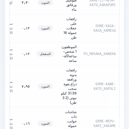
صواميل
KAME-LI-MESA-
كغ
٣٫٣٠
المورد
ورقائق
KATO_KAKAPURI
بناء
رافعات
على
ساعات
DXME-KASA-
عجلات،
تشغيل
٠٫١٢
المورد
KASA_KAMESA
حمولة 16
الآلة
طن
الموظفون:
ساعات
1 شخص-
تشغيل
٠٫١٢
PU_MEKAKA_KANEKA
المشغل
ساعة/آلة-
الآلة
ساعة
رافعات
يدوية
ورافعة
ساعات
ذراع بقوة
DXME-KANE-
تشغيل
٧٫٩٥
المورد
سحب
KATO_KAPULI
الآلة
31.39 كيلو
نيوتن (3.2
طن)
شاحنات
ذات
ساعات
جوانب،
DXME-MEPU-
تشغيل
٠٫١٦
المورد
حمولة
KARI_KAKAME
الآلة