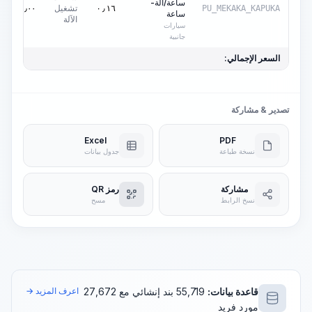
ساعة/آلة-
تشغيل
٠٫٠٠
AED
٠٫١٦
PU_MEKAKA_KAPUKA
ساعة
الآلة
سيارات
جانبية
السعر الإجمالي:
تصدير & مشاركة
Excel
PDF
نسخة طباعة
جدول بيانات
مشاركة
رمز QR
نسخ الرابط
مسح
قاعدة بيانات:
55,719 بند إنشائي مع 27,672
اعرف المزيد →
مورد فريد