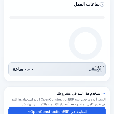
ساعات العمل
٠٫٠٠
٠٫٠٠
ساعة
الإجمالي
ساعة
استخدم هذا البند في مشروعك
السعر أعلاه مرجعي. يتيح OpenConstructionERP إعادة استخدام هذا البند
في تقدير كامل للمشروع — بأسعارك الإقليمية والكميات والهوامش.
المتابعة في OpenConstructionERP