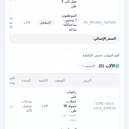
تصل إلى 5
طن
الموظفون:
ساعات
1 شخص-
تشغيل
٠٫١٦
PU_MEKAKA_KAPUKA
المشغل
ساعة/آلة-
الآلة
ساعة
السعر الإجمالي:
أهم الموارد حسب التكلفة
الآلات (5)
وصف
KI
السعر/
الرمز
الوصف
الكمية
الوحدة
وحدة
رافعات
على
عجلات،
ساعات
DXME-KASA-
حمولة 16
تشغيل
٠٫٠٠
AED
٠٫١٢
KASA_KAMESA
طن
الآلة
رافعات على
عجلات