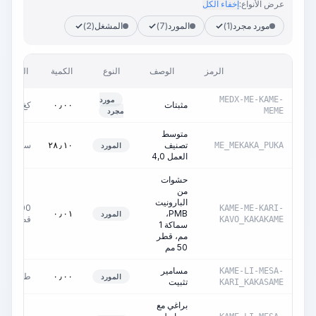
عرض الأنواع:
إخفاء الكل
مورد مجرد
(1)
المورد
(7)
المشغل
(2)
الرمز
الوصف
النوع
الكمية
الوحدة
MEDX-ME-KAME-
مورد
مثبتات
كغ
٠٫٠٠
MEME
مجرد
متوسط
تصنيف
ساعات
٢٨٫١٠
ME_MEKAKA_PUKA
المورد
العمل 4,0
حشوات
من
البارونيت
1000
KAME-ME-KARI-
PMB،
٠٫٠١
المورد
قطعة
KAVO_KAKAKAME
سماكة 1
مم، قطر
50 مم
مسامير
KAME-LI-MESA-
طن
٠٫٠٠
المورد
تثبيت
KARI_KAKASAME
براغي مع