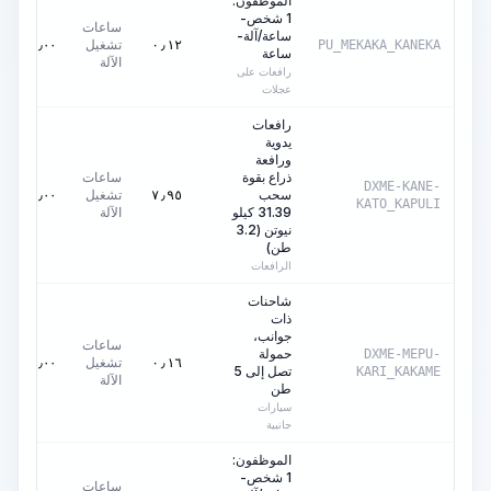
الموظفون:
1 شخص-
ساعات
ساعة/آلة-
تشغيل
٠٫٠٠
AED
٠٫١٢
PU_MEKAKA_KANEKA
ساعة
الآلة
رافعات على
عجلات
رافعات
يدوية
ورافعة
ذراع بقوة
ساعات
DXME-KANE-
سحب
تشغيل
٠٫٠٠
AED
٧٫٩٥
KATO_KAPULI
31.39 كيلو
الآلة
نيوتن (3.2
طن)
الرافعات
شاحنات
ذات
جوانب،
ساعات
حمولة
DXME-MEPU-
تشغيل
٠٫٠٠
AED
٠٫١٦
تصل إلى 5
KARI_KAKAME
الآلة
طن
سيارات
جانبية
الموظفون:
1 شخص-
ساعات