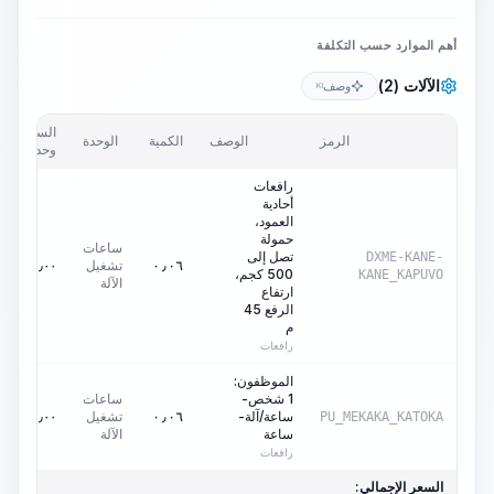
أهم الموارد حسب التكلفة
الآلات (2)
وصف
KI
السعر/
الرمز
الوصف
الكمية
الوحدة
وحدة
رافعات
أحادية
العمود،
حمولة
ساعات
تصل إلى
DXME-KANE-
تشغيل
٠٫٠٠
AED
٠٫٠٦
500 كجم،
KANE_KAPUVO
الآلة
ارتفاع
الرفع 45
م
رافعات
الموظفون:
1 شخص-
ساعات
ساعة/آلة-
تشغيل
٠٫٠٠
AED
٠٫٠٦
PU_MEKAKA_KATOKA
ساعة
الآلة
رافعات
السعر الإجمالي: