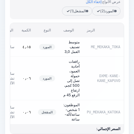
عرض الأنواع:
إخفاء الكل
المورد
(2)
المشغل
(1)
الرمز
الوصف
النوع
الكمية
الوحدة
متوسط
تصنيف
ساعات
٤٫١٥
ME_MEKAKA_TOKA
المورد
العمل 3,0
رافعات
أحادية
العمود،
ساعات
حمولة
DXME-KANE-
تشغيل
٠٫٠٦
المورد
تصل إلى
KANE_KAPUVO
الآلة
500 كجم،
ارتفاع
الرفع 45 م
الموظفون:
ساعات
1 شخص-
تشغيل
٠٫٠٦
PU_MEKAKA_KATOKA
المشغل
ساعة/آلة-
الآلة
ساعة
السعر الإجمالي: