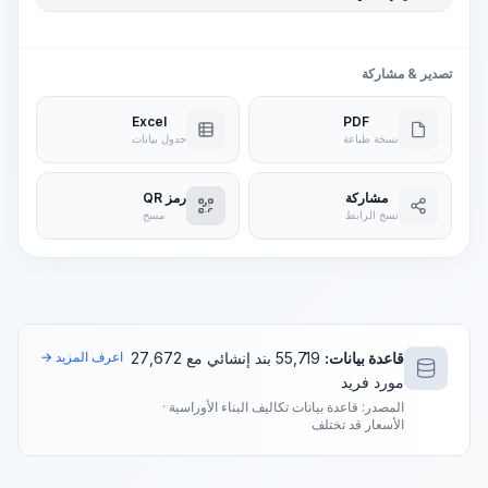
تصدير & مشاركة
Excel
PDF
نسخة طباعة
جدول بيانات
مشاركة
رمز QR
نسخ الرابط
مسح
قاعدة بيانات:
55,719 بند إنشائي مع 27,672
اعرف المزيد →
مورد فريد
المصدر: قاعدة بيانات تكاليف البناء الأوراسية ·
الأسعار قد تختلف