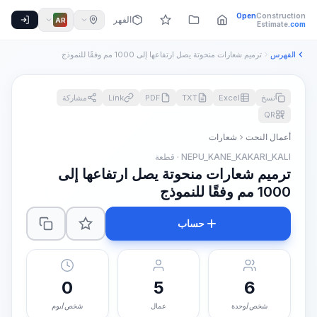
Open
Construction
الفهرس
AR
Estimate
.com
الفهرس
ترميم شعارات منحوتة يصل ارتفاعها إلى 1000 مم وفقًا للنموذج
نسخ
Excel
TXT
PDF
Link
مشاركة
QR
أعمال النحت
شعارات
NEPU_KANE_KAKARI_KALI · قطعة
ترميم شعارات منحوتة يصل ارتفاعها إلى
1000 مم وفقًا للنموذج
حساب
0
5
6
شخص/وحدة
عمال
شخص/يوم