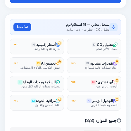
تسجيل مجاني — 15 استعلام/يوم
ابدأ مجاناً
تحليل CO₂ · خطوات · آلات · سلامة
تحليل CO₂
أسعار إقليمية
PRO
KI
KI
حساب الأثر البيئي
مقارنة القوة الشرائية
تقديرات مشابهة
تحسين AI
PRO
KI
PRO
KI
إيجاد حسابات قابلة للمقارنة
خفض التكاليف بالذكاء الاصطناعي
أين تشتري؟
السلامة ومعدات الوقاية
KI
PRO
KI
البحث عن موردين
توصيات معدات الوقاية لكل مورد
الجدول الزمني
مراقبة الجودة
PRO
KI
PRO
KI
المدة وتخطيط الفريق
نقاط الفحص والقبول
جميع الموارد (3/3)