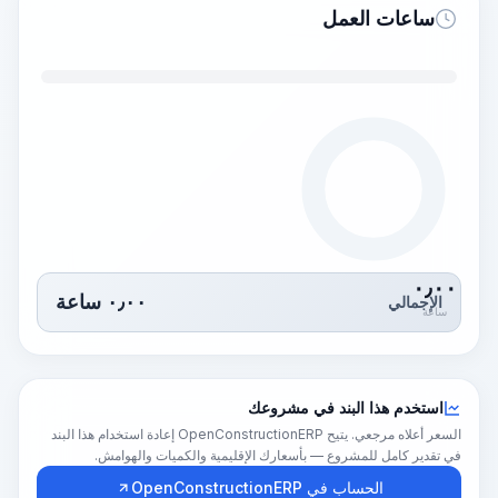
ساعات العمل
٠٫٠٠
٠٫٠٠
ساعة
الإجمالي
ساعة
استخدم هذا البند في مشروعك
السعر أعلاه مرجعي. يتيح OpenConstructionERP إعادة استخدام هذا البند
في تقدير كامل للمشروع — بأسعارك الإقليمية والكميات والهوامش.
الحساب في OpenConstructionERP