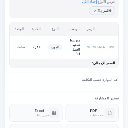
عرض الأنواع:
إخفاء الكل
المورد
(1)
السعر
الرمز
الوصف
النوع
الكمية
الوحدة
وحدة
متوسط
تصنيف
ساعات
٠٫٠٠
D
٠٫٨٢
ME_MEKAKA_TOME
المورد
العمل
3,1
السعر الإجمالي:
أهم الموارد حسب التكلفة
تصدير & مشاركة
Excel
PDF
نسخة طباعة
جدول بيانات