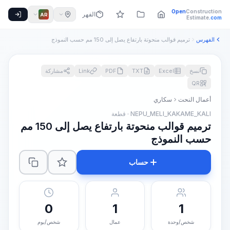
Open
Construction
الفهرس
AR
Estimate
.com
الفهرس
ترميم قوالب منحوتة بارتفاع يصل إلى 150 مم حسب النموذج
نسخ
Excel
TXT
PDF
Link
مشاركة
QR
أعمال النحت
سكاري
NEPU_MELI_KAKAME_KALI · قطعة
ترميم قوالب منحوتة بارتفاع يصل إلى 150 مم
حسب النموذج
حساب
0
1
1
شخص/وحدة
عمال
شخص/يوم