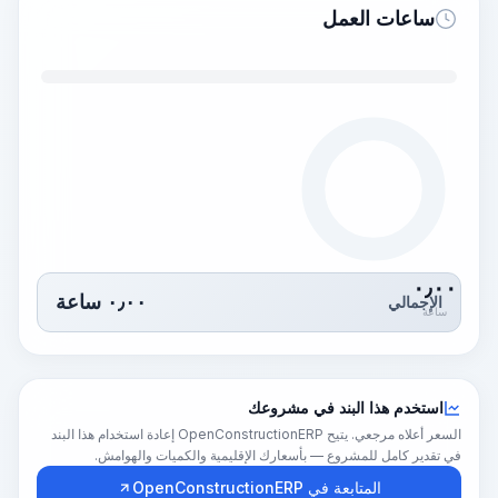
ساعات العمل
٠٫٠٠
٠٫٠٠
ساعة
الإجمالي
ساعة
استخدم هذا البند في مشروعك
السعر أعلاه مرجعي. يتيح OpenConstructionERP إعادة استخدام هذا البند
في تقدير كامل للمشروع — بأسعارك الإقليمية والكميات والهوامش.
المتابعة في OpenConstructionERP