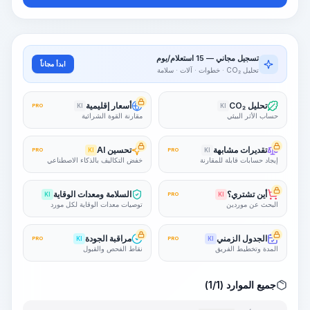
تسجيل مجاني — 15 استعلام/يوم
ابدأ مجاناً
تحليل CO₂ · خطوات · آلات · سلامة
تحليل CO₂
أسعار إقليمية
PRO
KI
KI
حساب الأثر البيئي
مقارنة القوة الشرائية
تقديرات مشابهة
تحسين AI
PRO
KI
PRO
KI
إيجاد حسابات قابلة للمقارنة
خفض التكاليف بالذكاء الاصطناعي
أين تشتري؟
السلامة ومعدات الوقاية
KI
PRO
KI
البحث عن موردين
توصيات معدات الوقاية لكل مورد
الجدول الزمني
مراقبة الجودة
PRO
KI
PRO
KI
المدة وتخطيط الفريق
نقاط الفحص والقبول
جميع الموارد (1/1)