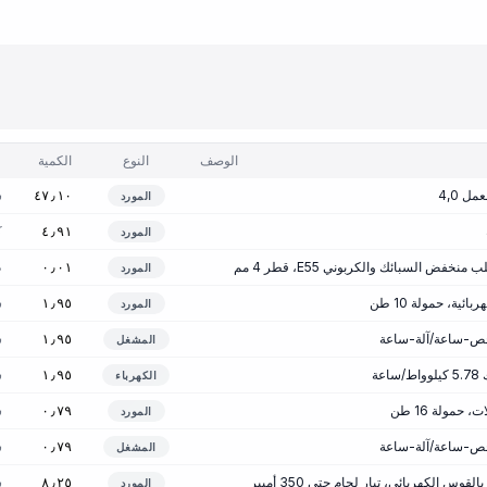
الوصف
النوع
الكمية
ل 4,0
س
٤٧٫١٠
المورد
ك
٤٫٩١
المورد
خفض السبائك والكربوني E55، قطر 4 مم
ط
٠٫٠١
المورد
ئية، حمولة 10 طن
س
١٫٩٥
المورد
س
١٫٩٥
المشغل
عة
س
١٫٩٥
الكهرباء
حمولة 16 طن
س
٠٫٧٩
المورد
س
٠٫٧٩
المشغل
قوس الكهربائي، تيار لحام حتى 350 أمبير
س
٨٫٢٥
المورد