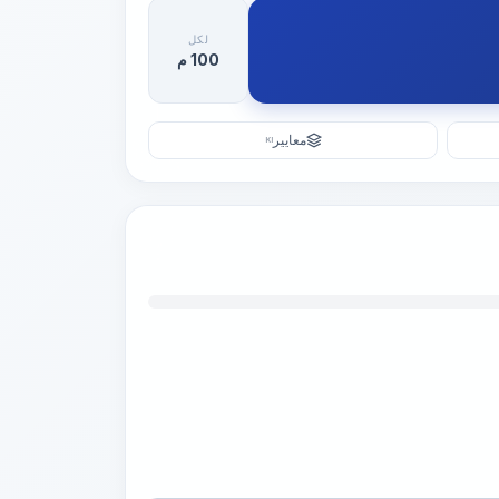
لكل
100 م
معايير
KI