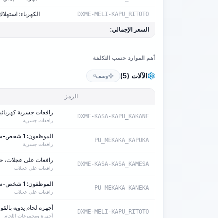
الكهرباء: استهلاك 3.7 كيلوواط/ساعة/آ
DXME-MELI-KAPU_RITOTO
السعر الإجمالي:
أهم الموارد حسب التكلفة
الآلات (5)
وصف
KI
الرمز
رافعات جسرية كهربائية، ح
DXME-KASA-KAPU_KAKANE
رافعات جسرية
الموظفون: 1 شخص-ساعة/آلة-ساعة
PU_MEKAKA_KAPUKA
رافعات جسرية
رافعات على عجلات، حمولة 
DXME-KASA-KASA_KAMESA
رافعات على عجلات
الموظفون: 1 شخص-ساعة/آلة-ساعة
PU_MEKAKA_KANEKA
رافعات على عجلات
أجهزة لحام يدوية بالقوس ال
DXME-MELI-KAPU_RITOTO
أجهزة ومجموعات اللحام