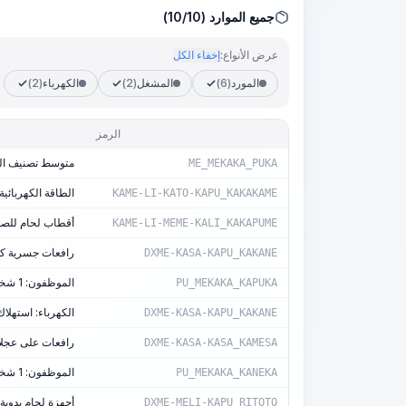
جميع الموارد (10/10)
عرض الأنواع:
إخفاء الكل
المورد
(6)
المشغل
(2)
الكهرباء
(2)
الرمز
متوسط تصنيف العم
ME_MEKAKA_PUKA
الطاقة الكهربائية
KAME-LI-KATO-KAPU_KAKAKAME
أقطاب لحام للصلب من
KAME-LI-MEME-KALI_KAKAPUME
رافعات جسرية كهربا
DXME-KASA-KAPU_KAKANE
الموظفون: 1 شخص-ساعة/آلة-ساعة
PU_MEKAKA_KAPUKA
الكهرباء: استهلاك 5.78 كيلوواط/سا
DXME-KASA-KAPU_KAKANE
رافعات على عجلات، 
DXME-KASA-KASA_KAMESA
الموظفون: 1 شخص-ساعة/آلة-ساعة
PU_MEKAKA_KANEKA
أجهزة لحام يدوية بال
DXME-MELI-KAPU_RITOTO