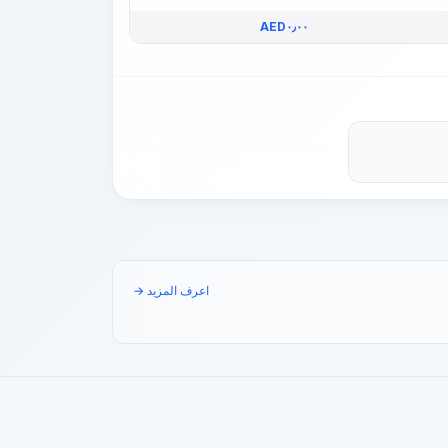
AED
٠٫٠٠
اعرف المزيد →