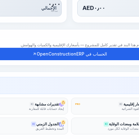
٠٫٠٠
AED
٠٫٠٠
الإجمالي
ساعة
الحساب في OpenConstructionERP
ر إقليمية
تقديرات مشابهة
KI
PRO
KI
لقوة الشرائية
إيجاد حسابات قابلة للمقارنة
امة ومعدات الوقاية
الجدول الزمني
KI
KI
معدات الوقاية لكل مورد
المدة وتخطيط الفريق