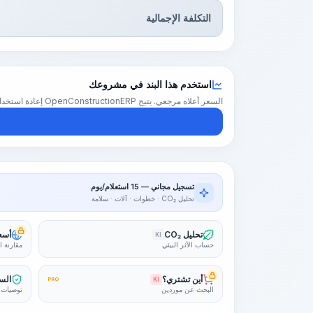
التكلفة الإجمالية
استخدم هذا البند في مشروعك
السعر أعلاه مرجعي. يتيح OpenConstructionERP إعادة استخدام هذا البند في تقدير كامل للمشروع — بأسعارك الإقليمية والكميات والهوامش.
تسجيل مجاني — 15 استعلام/يوم
تحليل CO₂ · خطوات · آلات · سلامة
تحليل CO₂
أسعا
KI
حساب الأثر البيئي
مقارنة ا
أين تشتري؟
السل
PRO
KI
البحث عن موردين
توصيات 