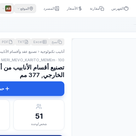
الفهرس
مقارنة
الأسعار
المسرد
الموقع
AR
.
نسخ
Excel
TXT
PDF
أنابيب تكنولوجية
تصنيع عقد وأقسام الأنابي
MERI_MEVO_KARITO_MEMEm · 100 م
تصنيع أقسام الأنابيب من أن
الخارجي, 377 مم
حس
51
شخص/وحدة