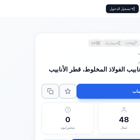
تسجيل الدخول
Link
مشاركة
QR
ب
ابيب الفولاذ المخلوط، قطر الأنابيب
اب
0
48
عمال
شخص/يوم