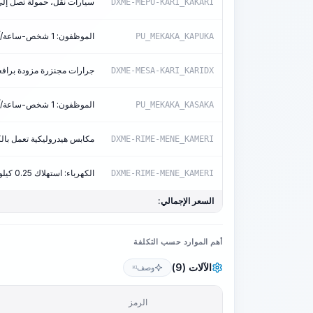
سيارات نقل، حمولة تصل إلى 8 ط
DXME-MEPU-KARI_KAKARI
الموظفون: 1 شخص-ساعة/آلة-ساعة
PU_MEKAKA_KAPUKA
جرارات مجنزرة مزودة برافعة 132 كيلوواط (180 حص
DXME-MESA-KARI_KARIDX
الموظفون: 1 شخص-ساعة/آلة-ساعة
PU_MEKAKA_KASAKA
مكابس هيدروليكية تعمل بالك
DXME-RIME-MENE_KAMERI
الكهرباء: استهلاك 0.25 كيلوواط/ساعة
DXME-RIME-MENE_KAMERI
السعر الإجمالي:
أهم الموارد حسب التكلفة
الآلات (9)
وصف
KI
الرمز