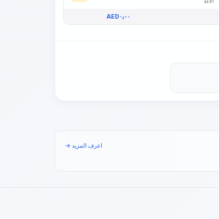
الآلة
AED
٠٫٠٠
اعرف المزيد →