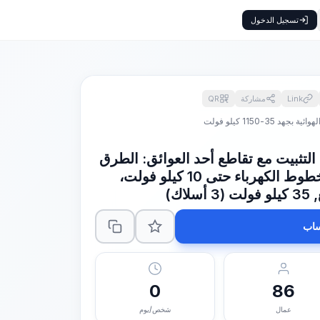
تسجيل الدخول
Link
مشاركة
QR
 35-1150 كيلو فولت
التثبيت مع تقاطع أحد العوائق: الطرق
البرية، خطوط الاتصالات، خطوط الكهرباء حتى 10 كيلو فولت،
ك)
اب
0
86
عمال
شخص/يوم