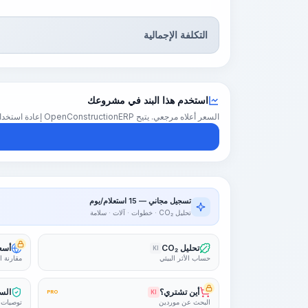
التكلفة الإجمالية
استخدم هذا البند في مشروعك
السعر أعلاه مرجعي. يتيح OpenConstructionERP إعادة استخدام هذا البند في تقدير كامل للمشروع — بأسعارك الإقليمية والكميات والهوامش.
تسجيل مجاني — 15 استعلام/يوم
تحليل CO₂ · خطوات · آلات · سلامة
تحليل CO₂
أسعا
KI
حساب الأثر البيئي
مقارنة ا
أين تشتري؟
السل
PRO
KI
البحث عن موردين
توصيات 