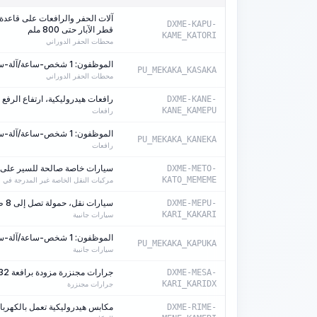
DXME-KAPU-
قطر الآبار حتى 800 ملم
KAME_KATORI
محطات الحفر الدوراني
الموظفون: 1 شخص-ساعة/آلة-ساعة
PU_MEKAKA_KASAKA
محطات الحفر الدوراني
رافعات هيدروليكية، ارتفاع الرفع 28 م
DXME-KANE-
KANE_KAMEPU
رافعات
الموظفون: 1 شخص-ساعة/آلة-ساعة
PU_MEKAKA_KANEKA
رافعات
سيارات خاصة صالحة للسير على جمي
DXME-METO-
KATO_MEMEME
مركبات النقل الخاصة غير المدرجة في 
سيارات نقل، حمولة تصل إلى 8 طن
DXME-MEPU-
KARI_KAKARI
سيارات جانبية
الموظفون: 1 شخص-ساعة/آلة-ساعة
PU_MEKAKA_KAPUKA
سيارات جانبية
جرارات مجنزرة مزودة برافعة 132 كيلوواط (180 حصان)
DXME-MESA-
KARI_KARIDX
جرارات مجنزرة
مكابس هيدروليكية تعمل بالكهربا
DXME-RIME-