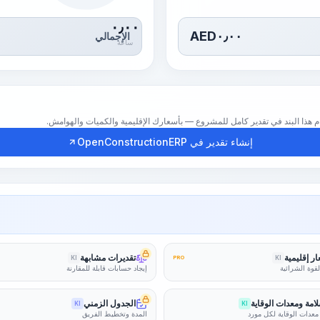
٠٫٠٠
AED
٠٫٠٠
الإجمالي
ساعة
إنشاء تقدير في OpenConstructionERP
ر إقليمية
تقديرات مشابهة
KI
PRO
KI
لقوة الشرائية
إيجاد حسابات قابلة للمقارنة
امة ومعدات الوقاية
الجدول الزمني
KI
KI
معدات الوقاية لكل مورد
المدة وتخطيط الفريق