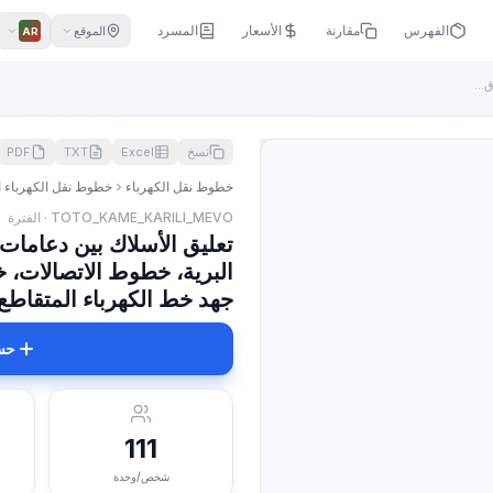
الفهرس
مقارنة
الأسعار
المسرد
الموقع
AR
...
نسخ
Excel
TXT
PDF
خطوط نقل الكهرباء
خطوط نقل الكهرباء الهوائية بجهد
TOTO_KAME_KARILI_MEVO · الفترة
تعليق الأسلاك بين دعامات 
جهد خط الكهرباء المتقاطع, 35 كيلو فولت (3 أسلا
حس
111
شخص/وحدة