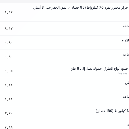
آلات الحفر والرافعات على قاعدة جرار مجنزر بقوة 70 كيلوواط (95 حصان)، عمق الحفر حتى 3 أمتار،
٨٫١٧
٨٫١٧
٠٫٩٠
٠٫٩٠
ع أنواع الطرق، حمولة تصل إلى 8 طن
٩٫٦٥
المجموعات
١٫٨٤
١٫٨٤
٣٫٧٠
ء
٧٫٩٩