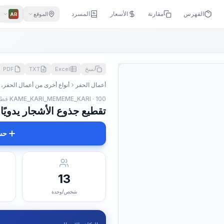
الفهرس
مقارنة
الأسعار
المسرد
الموقع
AR
نسخ
Excel
TXT
PDF
أعمال الحفر
أنواع أخرى من أعمال الحفر، 
KAME_KARI_MEMEME_KARI · 100 قطعة
تقطيع جذوع الأشجار يدويًا بقطر, من 
حس
13
شخص/وحدة