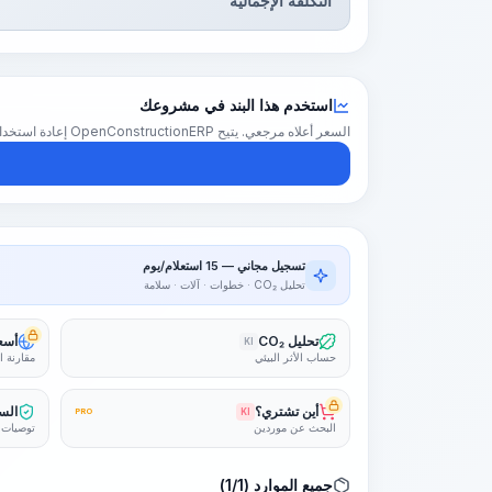
التكلفة الإجمالية
استخدم هذا البند في مشروعك
السعر أعلاه مرجعي. يتيح OpenConstructionERP إعادة استخدام هذا البند في تقدير كامل للمشروع — بأسعارك الإقليمية والكميات والهوامش.
تسجيل مجاني — 15 استعلام/يوم
تحليل CO₂ · خطوات · آلات · سلامة
تحليل CO₂
أسعا
KI
حساب الأثر البيئي
مقارنة ا
أين تشتري؟
السل
PRO
KI
البحث عن موردين
توصيات 
جميع الموارد (1/1)