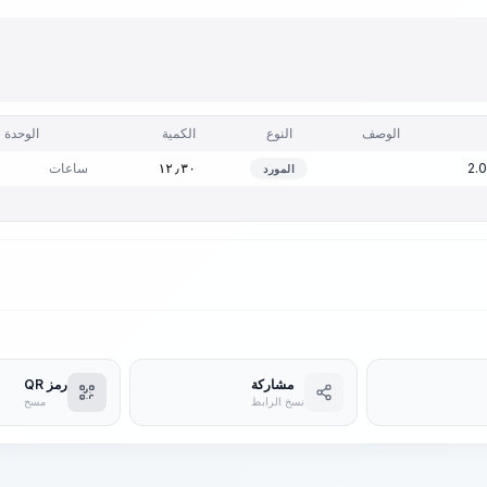
الوصف
النوع
الكمية
الوحدة
ساعات
١٢٫٣٠
المورد
مشاركة
رمز QR
نسخ الرابط
مسح