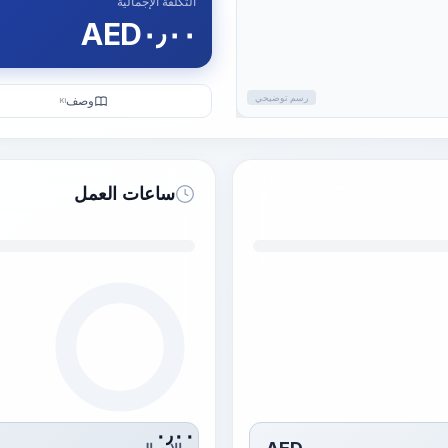
التكلفة الإجمالية
AED
٠٫٠٠
رسم توضيحي
وصف
KI
ساعات العمل
٠٫٠٠