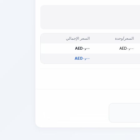
السعر/وحدة
السعر الإجمالي
AED
٠٫٠٠
AED
٠٫٠٠
AED
٠٫٠٠