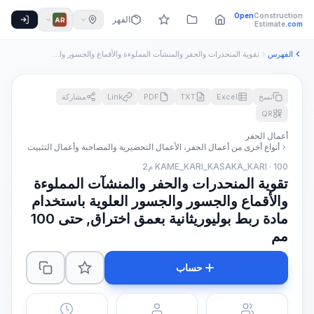
Open
Construction
الفهرس
AR
Estimate
.com
الفهرس
تقوية المنحدرات والحفر والمنشآت المملوءة والأقماع والجسور وا...
نسخ
Excel
TXT
PDF
Link
مشاركة
QR
أعمال الحفر
أنواع أخرى من أعمال الحفر، الأعمال التحضيرية والمصاحبة وأعمال التثبيت
KAME_KARI_KASAKA_KARI · 100 م2
تقوية المنحدرات والحفر والمنشآت المملوءة
والأقماع والجسور والجسور العلوية باستخدام
مادة ربط بوليوريثانية بعمق اختراق, حتى 100
مم
حساب