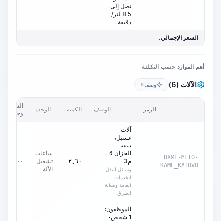
تصل إلى
8.5 لتر/
دقيقة
السعر الإجمالي:
أهم الموارد حسب التكلفة
الآلات (6)
وصف
KI
السعر/
الرمز
الوصف
الكمية
الوحدة
وحدة
آلات
غسيل،
سعة
الخزان 6
ساعات
DXME-METO-
م3
تشغيل
٠٫٠٠
AED
٢٫٦٠
KAME_KATOVO
الآلة
وسائل النقل
للخدمات
العامة وصيانة
الطرق
الموظفون:
1 شخص-