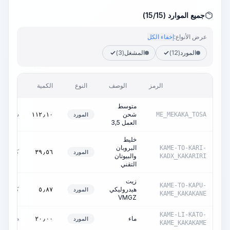
جميع الموارد (15/15)
عرض الأنواع:
إخفاء الكل
المورد
(12)
المشغل
(3)
الرمز
الوصف
النوع
الكمية
الوحدة
متوسط
شحن
ساعات
١١٢٫١٠
ME_MEKAKA_TOSA
المورد
العمل 3,5
خليط
البروبان
KAME-TO-KARI-
كغ
٣٩٫٥٦
المورد
والبيوتان
KADX_KAKARIRI
التقني
زيت
KAME-TO-KAPU-
هيدروليكي
كغ
٥٫٨٧
المورد
KAME_KAKAKANE
VMGZ
KAME-LI-KATO-
ماء
م3
٢٠٫٠٠
المورد
KAME_KAKAKAME