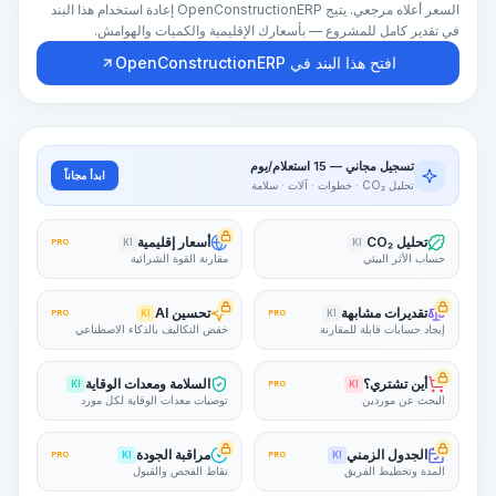
السعر أعلاه مرجعي. يتيح OpenConstructionERP إعادة استخدام هذا البند
في تقدير كامل للمشروع — بأسعارك الإقليمية والكميات والهوامش.
افتح هذا البند في OpenConstructionERP
تسجيل مجاني — 15 استعلام/يوم
ابدأ مجاناً
تحليل CO₂ · خطوات · آلات · سلامة
تحليل CO₂
أسعار إقليمية
PRO
KI
KI
حساب الأثر البيئي
مقارنة القوة الشرائية
تقديرات مشابهة
تحسين AI
PRO
KI
PRO
KI
إيجاد حسابات قابلة للمقارنة
خفض التكاليف بالذكاء الاصطناعي
أين تشتري؟
السلامة ومعدات الوقاية
KI
PRO
KI
البحث عن موردين
توصيات معدات الوقاية لكل مورد
الجدول الزمني
مراقبة الجودة
PRO
KI
PRO
KI
المدة وتخطيط الفريق
نقاط الفحص والقبول