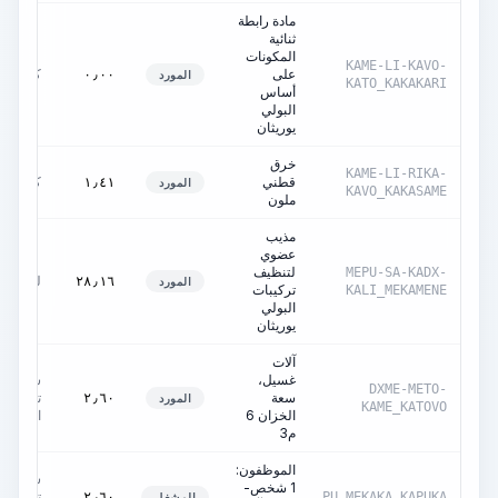
مادة رابطة
ثنائية
المكونات
KAME-LI-KAVO-
على
كغ
٠٫٠٠
المورد
KATO_KAKAKARI
أساس
البولي
يوريثان
خرق
KAME-LI-RIKA-
قطني
كغ
١٫٤١
المورد
KAVO_KAKASAME
ملون
مذيب
عضوي
لتنظيف
MEPU-SA-KADX-
لتر
٢٨٫١٦
المورد
تركيبات
KALI_MEKAMENE
البولي
يوريثان
آلات
غسيل،
ساعات
DXME-METO-
سعة
تشغيل
٢٫٦٠
المورد
KAME_KATOVO
الخزان 6
الآلة
م3
الموظفون:
ساعات
1 شخص-
تشغيل
٢٫٦٠
PU_MEKAKA_KAPUKA
المشغل