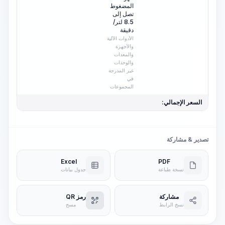
المضغوط
تصل إلى
8.5 لتر/
دقيقة
الأدوات الآلية
والأجهزة
والمعدات
والوحدات
غير المدرجة
في
المجموعات
السعر الإجمالي:
تصدير & مشاركة
Excel
PDF
نسخة طباعة
جدول بيانات
مشاركة
رمز QR
نسخ الرابط
مسح