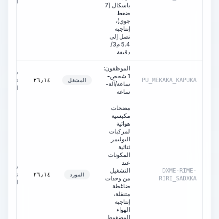
الآلة
باسكال (7
ضغط
جوي)،
إنتاجية
تصل إلى
5.4 م3/
دقيقة
الموظفون:
ساعات
1 شخص-
تشغيل
٢٦٫١٤
PU_MEKAKA_KAPUKA
المشغل
ساعة/آلة-
الآلة
ساعة
مضخات
مكبسية
هوائية
لمركبات
البوليمر
ثنائية
المكونات
عند
ساعات
التشغيل
DXME-RIME-
تشغيل
٢٦٫١٤
المورد
من وحدات
RIRI_SADXKA
الآلة
ضاغطة
متنقلة،
إنتاجية
الهواء
المضغوط