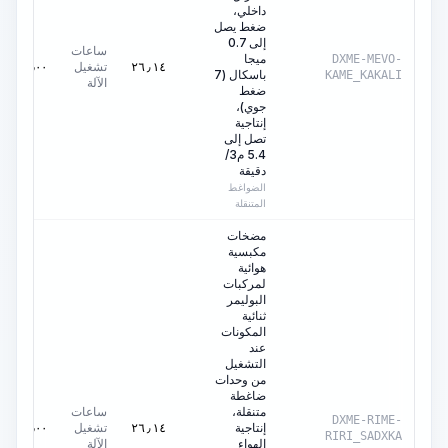
داخلي،
ضغط يصل
إلى 0.7
ساعات
ميجا
DXME-MEVO-
تشغيل
٠٫٠٠
AED
٢٦٫١٤
باسكال (7
KAME_KAKALI
الآلة
ضغط
جوي)،
إنتاجية
تصل إلى
5.4 م3/
دقيقة
الضواغط
المتنقلة
مضخات
مكبسية
هوائية
لمركبات
البوليمر
ثنائية
المكونات
عند
التشغيل
من وحدات
ضاغطة
متنقلة،
ساعات
DXME-RIME-
إنتاجية
تشغيل
٠٫٠٠
AED
٢٦٫١٤
RIRI_SADXKA
الهواء
الآلة