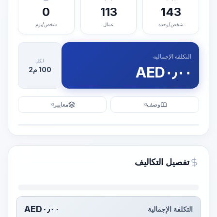
0
113
143
شخص/وحدة
عمال
شخص/يوم
التكلفة الإجمالية
لكل
AED
٠٫٠٠
100 م2
وصف
معايير
KI
KI
رسم توضيحي
إنشاء تصور
PRO
تفصيل التكاليف
~15-30 Sek.
AED
٠٫٠٠
التكلفة الإجمالية