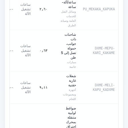
ساعة/آلة-
ساعات
ساعة
تشغيل
٠٫٠٠
AED
٢٫٦٠
PU_MEKAKA_KAPUKA
وسائل النقل
الآلة
للخدمات
العامة وصيانة
الطرق
شاحنات
ذات
جوانب،
ساعات
حمولة
DXME-MEPU-
تشغيل
٠٫٠٠
AED
٠٫٦٣
تصل إلى 5
KARI_KAKAME
الآلة
طن
سيارات
جانبية
شعلات
غازية
ساعات
حقنية
DXME-MELI-
تشغيل
٠٫٠٠
AED
٩٫١١
KAPU_KADXME
أجهزة
الآلة
ومجموعات
اللحام
ضواغط
لولبية
متنقلة
بمحرك
احتراق