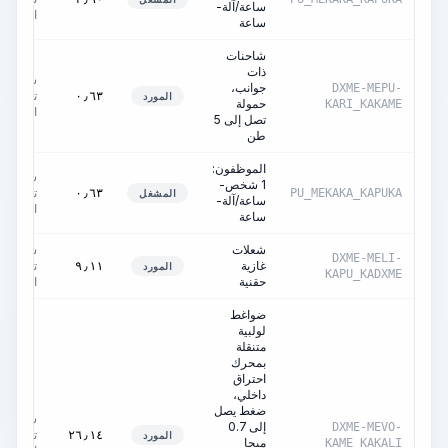
ساعة/آلة-
الآلة
ساعة
شاحنات
ذات
ساعات
جوانب،
DXME-MEPU-
تشغيل
٠٫٦٣
المورد
حمولة
KARI_KAKAME
الآلة
تصل إلى 5
طن
الموظفون:
ساعات
1 شخص-
تشغيل
٠٫٦٣
PU_MEKAKA_KAPUKA
المشغل
ساعة/آلة-
الآلة
ساعة
شعلات
ساعات
DXME-MELI-
غازية
تشغيل
٩٫١١
المورد
KAPU_KADXME
حقنية
الآلة
ضواغط
لولبية
متنقلة
بمحرك
احتراق
داخلي،
ضغط يصل
ساعات
إلى 0.7
DXME-MEVO-
تشغيل
٢٦٫١٤
المورد
ميجا
KAME_KAKALI