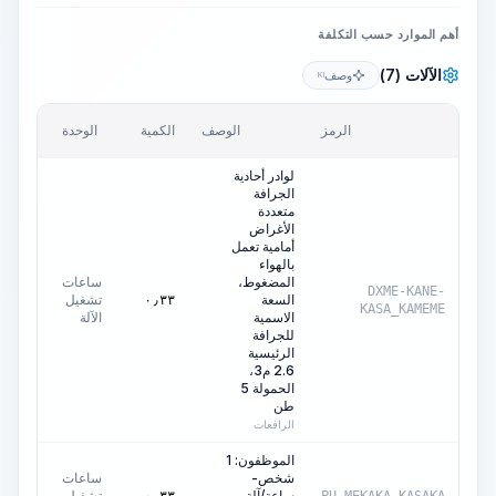
أهم الموارد حسب التكلفة
الآلات (7)
وصف
KI
السعر/
الرمز
الوصف
الكمية
الوحدة
وحدة
لوادر أحادية
الجرافة
متعددة
الأغراض
أمامية تعمل
بالهواء
المضغوط،
ساعات
DXME-KANE-
السعة
تشغيل
٠٫٠٠
ED
٠٫٣٣
KASA_KAMEME
الاسمية
الآلة
للجرافة
الرئيسية
2.6 م3،
الحمولة 5
طن
الرافعات
الموظفون: 1
شخص-
ساعات
ساعة/آلة-
تشغيل
٠٫٠٠
ED