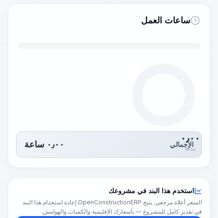
ساعات العمل
٠٫٠٠
٠٫٠٠
ساعة
الإجمالي
ساعة
استخدم هذا البند في مشروعك
السعر أعلاه مرجعي. يتيح OpenConstructionERP إعادة استخدام هذا البند
في تقدير كامل للمشروع — بأسعارك الإقليمية والكميات والهوامش.