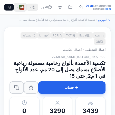
Open
Construction
الفهرس
AR
Estimate
.com
الفهرس
تكسية الأعمدة بألواح رخامية مصقولة رباعية الأضلاع بسمك يصل إ...
نسخ
Excel
TXT
PDF
Link
مشاركة
QR
أعمال التشطيب
أعمال التكسية
MESA_KAME_KATORI_RIKA · 100 م2
تكسية الأعمدة بألواح رخامية مصقولة رباعية
الأضلاع بسمك يصل إلى 20 مم، عدد الألواح
في 1 م2, حتى 15
حساب
0
3290
3439