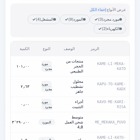
عرض الأنواع:
إخفاء الكل
مورد مجرد
(3)
المورد
(9)
المشغل
(4)
الكهرباء
(2)
الرمز
الوصف
النوع
الكمية
منتجات من
KAME-LI-MEKA-
مورد
الحجر
م2
١٠١٫٠٠
KATO
مجرد
الطبيعي
محلول
KAPU-TO-KAME-
مورد
تشطيب
م3
٢٫٦٣
KADX
مجرد
جاهز
أجزاء
KAVO-ME-KARI-
مورد
طن
٠٫٠٠
التثبيت
RISA
مجرد
متوسط
شحن العمل
سا
٣٬٢٩٠٫٠٠
ME_MEKAKA_PUVO
المورد
4,8
KAME-LI-KATO-
ماء
م3