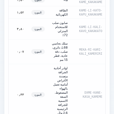
١٫٥٠
المورد
KAME_KAKAKAME
الطاقة
كيل
KAME-LI-KATO-
١٫٥٢
المورد
الكهربائية
ساع
KAPU_KAKAKAME
صابون صلب
للاستخدام
KAME-LI-KALI-
قط
٣٫٨٠
المورد
المنزلي
KAVO_KAKAKATO
72٪
سلك نحاسي
L68، دائري،
MEKA-RI-KARI-
صلب، دقة
طن
٠٫٠٧
المورد
KALI_KAMERIRI
عادية، قطر
1.5 مم
لوادر أحادية
الجرافة
متعددة
الأغراض
أمامية تعمل
بالهواء
سا
المضغوط،
DXME-KANE-
تشغ
٠٫٣٣
المورد
السعة
KASA_KAMEME
الآل
الاسمية
للجرافة
الرئيسية
2.6 م3،