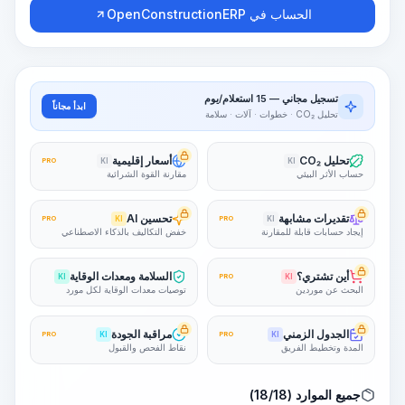
الحساب في OpenConstructionERP
تسجيل مجاني — 15 استعلام/يوم
ابدأ مجاناً
تحليل CO₂ · خطوات · آلات · سلامة
تحليل CO₂
أسعار إقليمية
PRO
KI
KI
حساب الأثر البيئي
مقارنة القوة الشرائية
تقديرات مشابهة
تحسين AI
PRO
KI
PRO
KI
إيجاد حسابات قابلة للمقارنة
خفض التكاليف بالذكاء الاصطناعي
أين تشتري؟
السلامة ومعدات الوقاية
KI
PRO
KI
البحث عن موردين
توصيات معدات الوقاية لكل مورد
الجدول الزمني
مراقبة الجودة
PRO
KI
PRO
KI
المدة وتخطيط الفريق
نقاط الفحص والقبول
جميع الموارد (18/18)