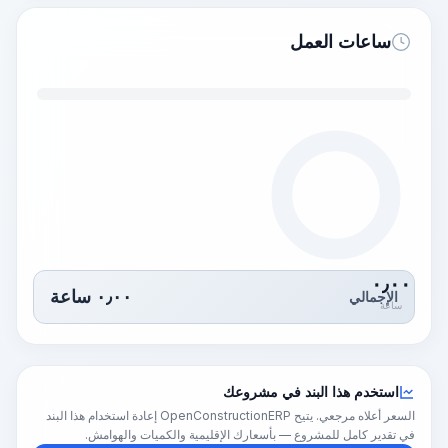
ساعات العمل
٠٫٠٠
٠٫٠٠
ساعة
الإجمالي
ساعة
استخدم هذا البند في مشروعك
السعر أعلاه مرجعي. يتيح OpenConstructionERP إعادة استخدام هذا البند
في تقدير كامل للمشروع — بأسعارك الإقليمية والكميات والهوامش.