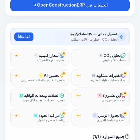
الحساب في OpenConstructionERP
تسجيل مجاني — 15 استعلام/يوم
ابدأ مجاناً
تحليل CO₂ · خطوات · آلات · سلامة
تحليل CO₂
أسعار إقليمية
PRO
KI
KI
حساب الأثر البيئي
مقارنة القوة الشرائية
تقديرات مشابهة
تحسين AI
PRO
KI
PRO
KI
إيجاد حسابات قابلة للمقارنة
خفض التكاليف بالذكاء الاصطناعي
أين تشتري؟
السلامة ومعدات الوقاية
KI
PRO
KI
البحث عن موردين
توصيات معدات الوقاية لكل مورد
الجدول الزمني
مراقبة الجودة
PRO
KI
PRO
KI
المدة وتخطيط الفريق
نقاط الفحص والقبول
جميع الموارد (1/1)