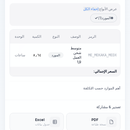
عرض الأنواع:
إخفاء الكل
المورد
(1)
السعر
الرمز
الوصف
النوع
الكمية
الوحدة
وحدة
متوسط
شحن
ساعات
٠٫٠٠
D
٨٫٦٤
ME_MEKAKA_MEDX
المورد
العمل
1,9
السعر الإجمالي:
أهم الموارد حسب التكلفة
تصدير & مشاركة
Excel
PDF
نسخة طباعة
جدول بيانات