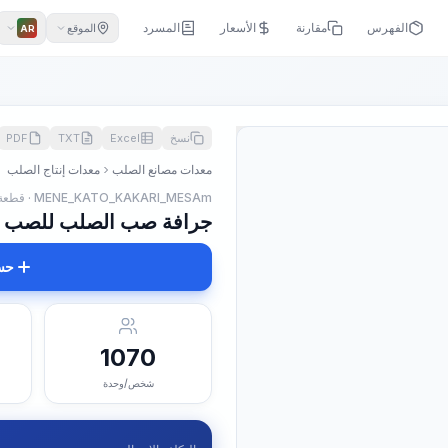
الفهرس
مقارنة
الأسعار
المسرد
الموقع
AR
نسخ
Excel
TXT
PDF
معدات مصانع الصلب
معدات إنتاج الصلب
MENE_KATO_KAKARI_MESAm · قطعة
جرافة صب الصلب للصب من ال
حس
1070
شخص/وحدة