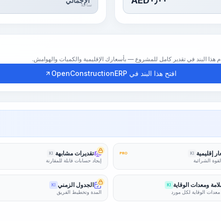
AED
٠٫٠٠
الإجمالي
ساعة
افتح هذا البند في OpenConstructionERP
ر إقليمية
تقديرات مشابهة
KI
PRO
KI
لقوة الشرائية
إيجاد حسابات قابلة للمقارنة
امة ومعدات الوقاية
الجدول الزمني
KI
KI
معدات الوقاية لكل مورد
المدة وتخطيط الفريق