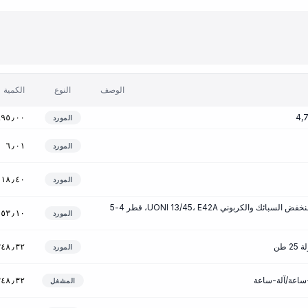
الوصف
النوع
الكمية
٦٩٥٫٠٠
المورد
٦٫٠١
المورد
١٨٫٤٠
المورد
أقطاب لحام الفولاذ منخفض السبائك والكربوني UONI 13/45، E42A، قطر 4-5
١٥٣٫١٠
المورد
 طن
٣٤٨٫٣٢
المورد
٣٤٨٫٣٢
المشغل