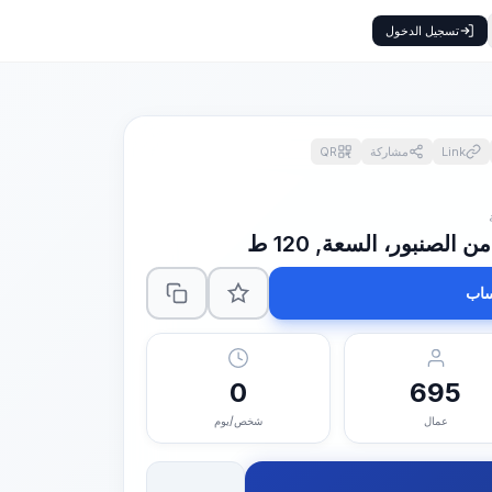
تسجيل الدخول
Link
مشاركة
QR
صنبور، السعة, 120 ط
اب
0
695
عمال
شخص/يوم