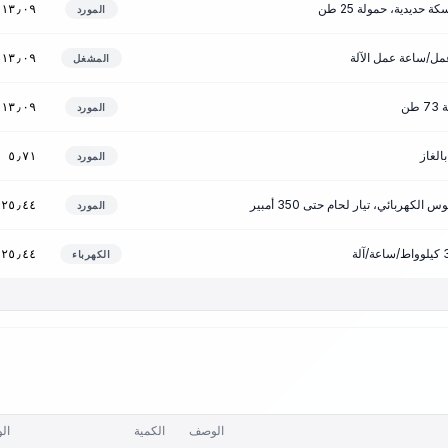
حديدية، حمولة 25 طن
١٣٫٠٩
المورد
١٣٫٠٩
المشغل
ن
١٣٫٠٩
المورد
الغاز
٥٫٧١
المورد
الكهربائي، تيار لحام حتى 350 أمبير
١٢٥٫٤٤
المورد
١٢٥٫٤٤
الكهرباء
الوصف
الكمية
ال