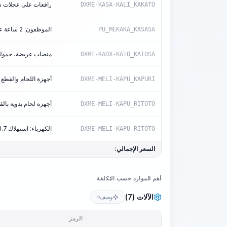
رافعات على عجلات سكة 
DXME-KASA-KALI_KAKATO
الموظفون: 2 ساعة عمل/ساعة عمل الآلة
PU_MEKAKA_KASASA
منصات عريضة، حمولة 73 ط
DXME-KADX-KATO_KATOSA
أجهزة اللحام والقطع ب
DXME-MELI-KAPU_KAPURI
أجهزة لحام يدوية بالقوس 
DXME-MELI-KAPU_RITOTO
الكهرباء: استهلاك 3.7 كيلوواط/ساعة/آلة
DXME-MELI-KAPU_RITOTO
السعر الإجمالي:
أهم الموارد حسب التكلفة
الآلات (7)
وصف
KI
الرمز