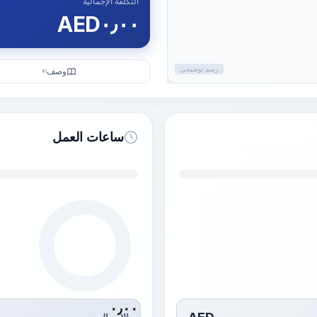
التكلفة الإجمالية
AED
٠٫٠٠
رسم توضيحي
وصف
KI
ساعات العمل
٠٫٠٠