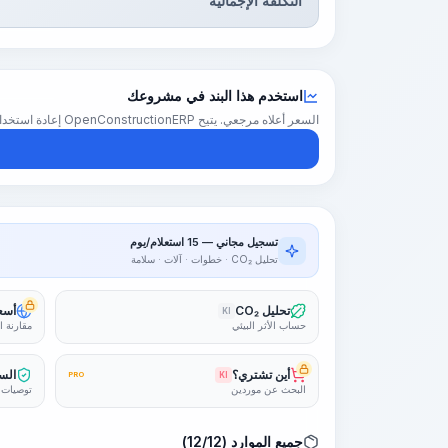
التكلفة الإجمالية
استخدم هذا البند في مشروعك
السعر أعلاه مرجعي. يتيح OpenConstructionERP إعادة استخدام هذا البند في تقدير كامل للمشروع — بأسعارك الإقليمية والكميات والهوامش.
تسجيل مجاني — 15 استعلام/يوم
تحليل CO₂ · خطوات · آلات · سلامة
تحليل CO₂
أسعا
KI
حساب الأثر البيئي
مقارنة ا
أين تشتري؟
السل
PRO
KI
البحث عن موردين
توصيات 
جميع الموارد (12/12)