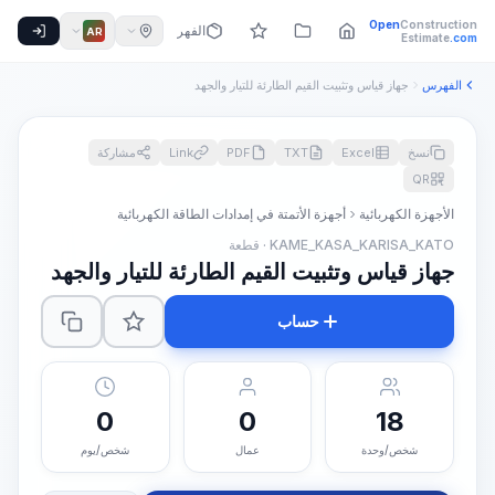
Open
Construction
الفهرس
AR
Estimate
.com
الفهرس
جهاز قياس وتثبيت القيم الطارئة للتيار والجهد
نسخ
Excel
TXT
PDF
Link
مشاركة
QR
الأجهزة الكهربائية
أجهزة الأتمتة في إمدادات الطاقة الكهربائية
KAME_KASA_KARISA_KATO · قطعة
جهاز قياس وتثبيت القيم الطارئة للتيار والجهد
حساب
0
0
18
شخص/وحدة
عمال
شخص/يوم