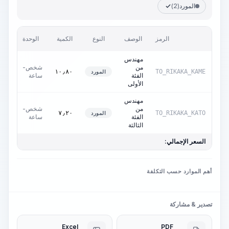
المورد
(2)
السع
الرمز
الوصف
النوع
الكمية
الوحدة
وحدة
مهندس
من
شخص-
٠٫٠٠
١٠٫٨٠
TO_RIKAKA_KAME
المورد
الفئة
ساعة
الأولى
مهندس
من
شخص-
٠٫٠٠
٧٫٢٠
TO_RIKAKA_KATO
المورد
الفئة
ساعة
الثالثة
السعر الإجمالي:
أهم الموارد حسب التكلفة
تصدير & مشاركة
Excel
PDF