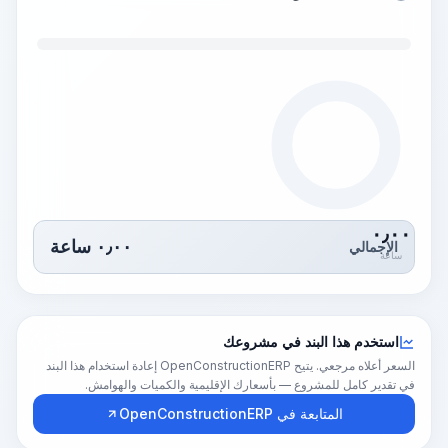
٠٫٠٠
٠٫٠٠
ساعة
الإجمالي
ساعة
استخدم هذا البند في مشروعك
السعر أعلاه مرجعي. يتيح OpenConstructionERP إعادة استخدام هذا البند
في تقدير كامل للمشروع — بأسعارك الإقليمية والكميات والهوامش.
المتابعة في OpenConstructionERP