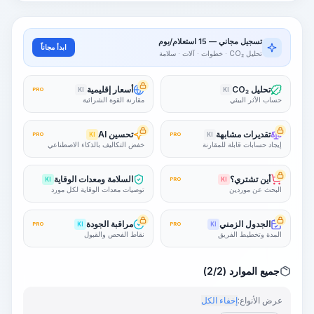
تسجيل مجاني — 15 استعلام/يوم
ابدأ مجاناً
تحليل CO₂ · خطوات · آلات · سلامة
تحليل CO₂
أسعار إقليمية
PRO
KI
KI
حساب الأثر البيئي
مقارنة القوة الشرائية
تقديرات مشابهة
تحسين AI
PRO
KI
PRO
KI
إيجاد حسابات قابلة للمقارنة
خفض التكاليف بالذكاء الاصطناعي
أين تشتري؟
السلامة ومعدات الوقاية
KI
PRO
KI
البحث عن موردين
توصيات معدات الوقاية لكل مورد
الجدول الزمني
مراقبة الجودة
PRO
KI
PRO
KI
المدة وتخطيط الفريق
نقاط الفحص والقبول
جميع الموارد (2/2)
عرض الأنواع:
إخفاء الكل