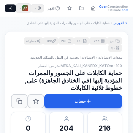
Open
Construction
الفهرس
AR
Estimate
.com
الفهرس
حماية الكابلات على الجسور والممرات المؤدية إليها (في الخنادق...
نسخ
Excel
TXT
PDF
Link
مشاركة
QR
معدات الاتصالات
الاتصالات الخدمية في النقل بالسكك الحديدية
MEKA_KALI_KANEDX_KATOm · 100 متر من المسار
حماية الكابلات على الجسور والممرات
المؤدية إليها (في الخنادق الجاهزة) على,
خطوط ثلاثية الكابلات
حساب
0
204
216