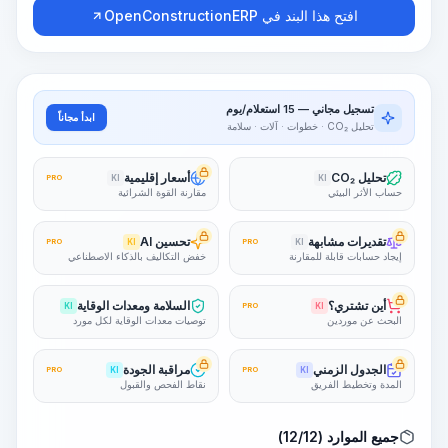
افتح هذا البند في OpenConstructionERP
تسجيل مجاني — 15 استعلام/يوم
ابدأ مجاناً
تحليل CO₂ · خطوات · آلات · سلامة
تحليل CO₂
أسعار إقليمية
PRO
KI
KI
حساب الأثر البيئي
مقارنة القوة الشرائية
تقديرات مشابهة
تحسين AI
PRO
KI
PRO
KI
إيجاد حسابات قابلة للمقارنة
خفض التكاليف بالذكاء الاصطناعي
أين تشتري؟
السلامة ومعدات الوقاية
KI
PRO
KI
البحث عن موردين
توصيات معدات الوقاية لكل مورد
الجدول الزمني
مراقبة الجودة
PRO
KI
PRO
KI
المدة وتخطيط الفريق
نقاط الفحص والقبول
جميع الموارد (12/12)