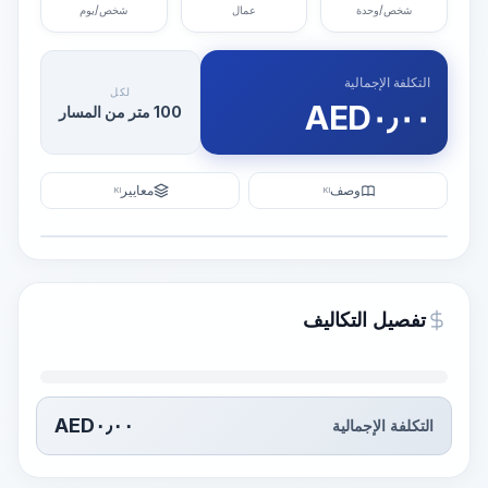
شخص/وحدة
عمال
شخص/يوم
التكلفة الإجمالية
لكل
AED
٠٫٠٠
100 متر من المسار
وصف
معايير
KI
KI
رسم توضيحي
إنشاء تصور
PRO
تفصيل التكاليف
~15-30 Sek.
AED
٠٫٠٠
التكلفة الإجمالية