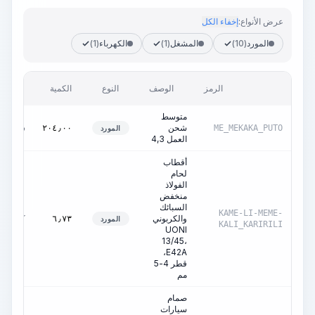
عرض الأنواع:
إخفاء الكل
المورد
(10)
المشغل
(1)
الكهرباء
(1)
الرمز
الوصف
النوع
الكمية
الوحدة
متوسط
شحن
ساعات
٢٠٤٫٠٠
ME_MEKAKA_PUTO
المورد
العمل 4,3
أقطاب
لحام
الفولاذ
منخفض
السبائك
KAME-LI-MEME-
والكربوني
كغ
٦٫٧٣
المورد
KALI_KARIRILI
UONI
13/45،
E42A،
قطر 4-5
مم
صمام
سيارات