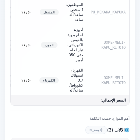
الموظفون:
ساعات
1 شخص-
تشغيل
١١٫٥٠
PU_MEKAKA_KAPUKA
المشغل
ساعة/آلة-
الآلة
ساعة
أجهزة
لحام يدوية
بالقوس
ساعات
DXME-MELI-
الكهربائي،
تشغيل
١١٫٥٠
المورد
KAPU_RITOTO
تيار لحام
الآلة
حتى 350
أمبير
الكهرباء:
استهلاك
ساعات
DXME-MELI-
3.7
تشغيل
١١٫٥٠
الكهرباء
KAPU_RITOTO
كيلوواط/
الآلة
ساعة/آلة
السعر الإجمالي:
أهم الموارد حسب التكلفة
الآلات (3)
وصف
KI