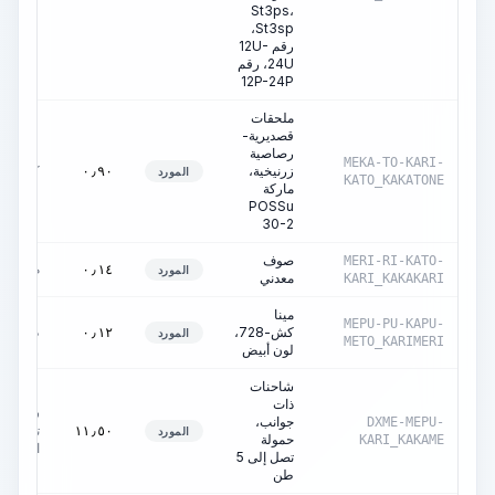
St3ps،
St3sp،
رقم 12U-
24U، رقم
12P-24P
ملحقات
قصديرية-
رصاصية
MEKA-TO-KARI-
زرنيخية،
كغ
٠٫٩٠
المورد
KATO_KAKATONE
ماركة
POSSu
30-2
صوف
MERI-RI-KATO-
م3
٠٫١٤
المورد
معدني
KARI_KAKAKARI
مينا
MEPU-PU-KAPU-
كش-728،
طن
٠٫١٢
المورد
METO_KARIMERI
لون أبيض
شاحنات
ذات
ساعات
جوانب،
DXME-MEPU-
تشغيل
١١٫٥٠
المورد
حمولة
KARI_KAKAME
الآلة
تصل إلى 5
طن