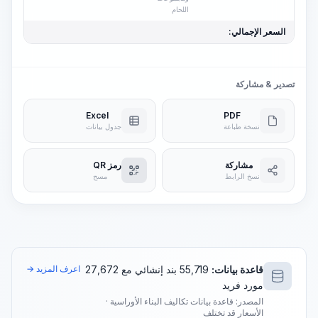
اللحام
السعر الإجمالي:
تصدير & مشاركة
Excel
PDF
نسخة طباعة
جدول بيانات
مشاركة
رمز QR
نسخ الرابط
مسح
قاعدة بيانات:
55,719 بند إنشائي مع 27,672
اعرف المزيد →
مورد فريد
المصدر: قاعدة بيانات تكاليف البناء الأوراسية ·
الأسعار قد تختلف