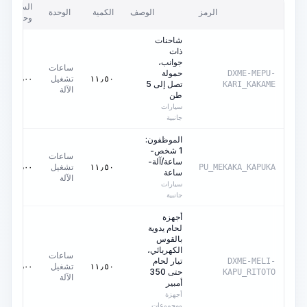
السعر/
الرمز
الوصف
الكمية
الوحدة
وحدة
شاحنات
ذات
جوانب،
ساعات
حمولة
DXME-MEPU-
تشغيل
٠٫٠٠
AED
١١٫٥٠
تصل إلى 5
KARI_KAKAME
الآلة
طن
سيارات
جانبية
الموظفون:
1 شخص-
ساعات
ساعة/آلة-
تشغيل
٠٫٠٠
AED
١١٫٥٠
PU_MEKAKA_KAPUKA
ساعة
الآلة
سيارات
جانبية
أجهزة
لحام يدوية
بالقوس
الكهربائي،
ساعات
تيار لحام
DXME-MELI-
تشغيل
٠٫٠٠
AED
١١٫٥٠
حتى 350
KAPU_RITOTO
الآلة
أمبير
أجهزة
ومجموعات