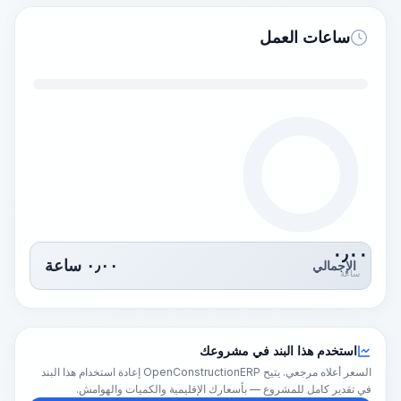
ساعات العمل
٠٫٠٠
٠٫٠٠
ساعة
الإجمالي
ساعة
استخدم هذا البند في مشروعك
السعر أعلاه مرجعي. يتيح OpenConstructionERP إعادة استخدام هذا البند
في تقدير كامل للمشروع — بأسعارك الإقليمية والكميات والهوامش.