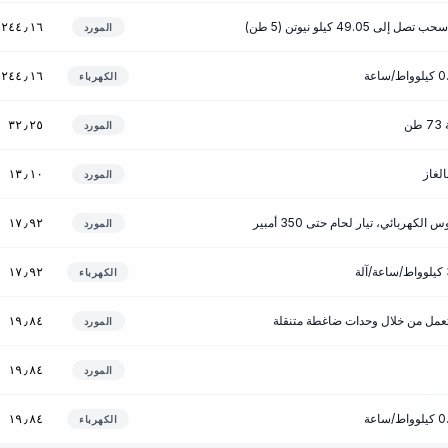
49.05 كيلو نيوتن (5 طن)
٢٤٤٫١٦
المورد
٢٤٤٫١٦
الكهرباء
ن
٣٢٫٢٥
المورد
الغاز
١٣٫١٠
المورد
لكهربائي، تيار لحام حتى 350 أمبير
١٧٫٩٢
المورد
١٧٫٩٢
الكهرباء
تعمل من خلال وحدات ضاغطة متنقلة
١٩٫٨٤
المورد
١٩٫٨٤
المورد
١٩٫٨٤
الكهرباء