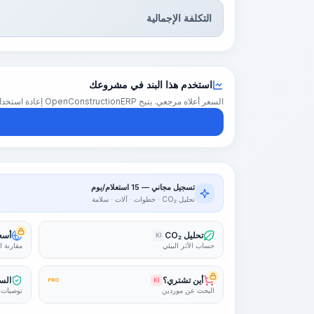
التكلفة الإجمالية
استخدم هذا البند في مشروعك
السعر أعلاه مرجعي. يتيح OpenConstructionERP إعادة استخدام هذا البند في تقدير كامل للمشروع — بأسعارك الإقليمية والكميات والهوامش.
تسجيل مجاني — 15 استعلام/يوم
تحليل CO₂ · خطوات · آلات · سلامة
تحليل CO₂
أسعا
KI
حساب الأثر البيئي
مقارنة ا
أين تشتري؟
السل
PRO
KI
البحث عن موردين
توصيات 