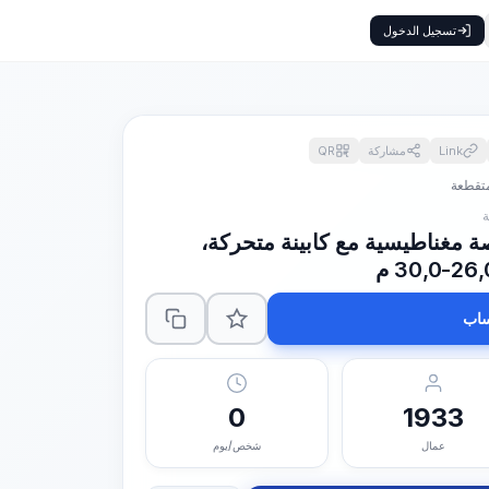
تسجيل الدخول
Link
مشاركة
QR
متقطعة
ة مغناطيسية مع كابينة متحركة،
اب
0
1933
عمال
شخص/يوم