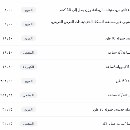
أقواس، مثبتات، أربطة)، وزن يصل إلى 1.6 كجم
٢٫٠٠
المورد
ر، غير مشبعة، للسكك الحديدية ذات العرض العريض،
٢٫٠٠
المورد
مولة 10 طن
١٩٫٤٠
المورد
١٩٫٤٠
المشغل
١٩٫٤٠
الكهرباء
طن
٢٤٨٫٦٤
المورد
٢٤٨٫٦٤
المشغل
ديدية، حمولة 25 طن
٣٢٫٢٥
المورد
٣٢٫٢٥
المشغل