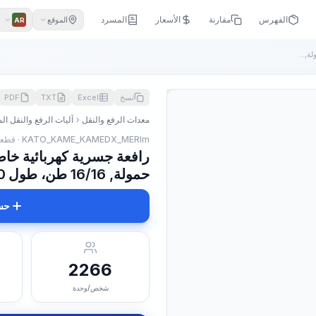
الفهرس
مقارنة
الأسعار
المسرد
الموقع
AR
ة,...
نسخ
Excel
TXT
PDF
معدات الرفع والنقل
آليات الرفع والنقل ال
KATO_KAME_KAMEDX_MERIm · قطعة
رافعة جسرية كهربائية خاص
حمولة, 16/16 طن، طول 26,0-30,0 م
حس
2266
شخص/وحدة