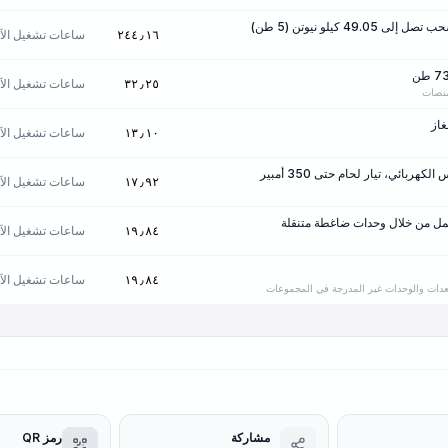
49. كيلو نيوتن (5 طن)
ساعات تشغيل الآل
٢٤٤٫١٦
ساعات تشغيل الآل
٣٢٫٢٥
منصات
غاز
ساعات تشغيل الآل
١٣٫١٠
هربائي، تيار لحام حتى 350 أمبير
ساعات تشغيل الآل
١٧٫٩٢
مل من خلال وحدات ضاغطة متنقلة
ساعات تشغيل الآل
١٩٫٨٤
ساعات تشغيل الآل
١٩٫٨٤
لمعدات والوحدات غير المدرجة في المجموعات
مشاركة
رمز QR