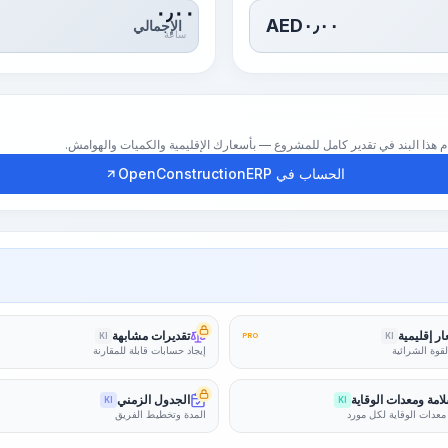
٠٫٠٠
AED
٠٫٠٠
الإجمالي
ساعة
الحساب في OpenConstructionERP
ر إقليمية
تقديرات مشابهة
KI
PRO
KI
لقوة الشرائية
إيجاد حسابات قابلة للمقارنة
امة ومعدات الوقاية
الجدول الزمني
KI
KI
معدات الوقاية لكل مورد
المدة وتخطيط الفريق