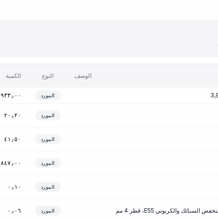
الوصف
النوع
الكمية
٬٩٣٣٫٠٠
المورد
٢٠٫٢٠
المورد
٤١٫٥٠
المورد
٬٨٤٧٫٠٠
المورد
٠٫١٠
المورد
سبائك والكربوني E55، قطر 4 مم
٠٫٠٦
المورد