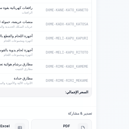
رافعات كهربائية بقوة سحب تصل إلى 05
DXME-KANE-KATO_KANETO
الرافعات
منصات عريضة، حمولة 73 طن
DXME-KADX-KATO_KATOSA
عربات السكك الحديدية وال
أجهزة اللحام والقطع بال
DXME-MELI-KAPU_KAPURI
أجهزة ومجموعات اللحام
أجهزة لحام يدوية بالقوس الك
DXME-MELI-KAPU_RITOTO
أجهزة ومجموعات اللحام
مطارق برشام هوائية تع
DXME-RIME-KADX_KAMEME
مطارق التثبيت
مطارق حدادة
DXME-RIME-RIRI_MEKAME
الأدوات الآلية والأجهزة وا
السعر الإجمالي:
تصدير & مشاركة
Excel
PDF