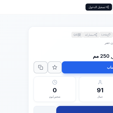
تسجيل الدخول
Link
مشاركة
QR
ون حفر
م
اب
0
91
عمال
شخص/يوم