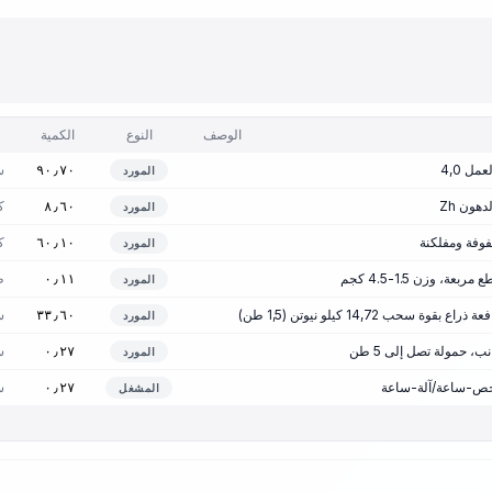
الوصف
النوع
الكمية
ل 4,0
س
٩٠٫٧٠
المورد
ون Zh
ك
٨٫٦٠
المورد
فوفة ومفلكنة
ك
٦٠٫١٠
المورد
، وزن 1.5-4.5 كجم
ط
٠٫١١
المورد
قوة سحب 14,72 كيلو نيوتن (1,5 طن)
س
٣٣٫٦٠
المورد
، حمولة تصل إلى 5 طن
س
٠٫٢٧
المورد
س
٠٫٢٧
المشغل