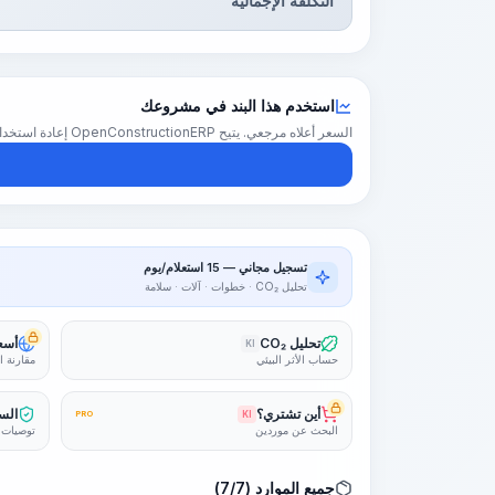
التكلفة الإجمالية
استخدم هذا البند في مشروعك
السعر أعلاه مرجعي. يتيح OpenConstructionERP إعادة استخدام هذا البند في تقدير كامل للمشروع — بأسعارك الإقليمية والكميات والهوامش.
تسجيل مجاني — 15 استعلام/يوم
تحليل CO₂ · خطوات · آلات · سلامة
تحليل CO₂
أسعا
KI
حساب الأثر البيئي
مقارنة ا
أين تشتري؟
السل
PRO
KI
البحث عن موردين
توصيات 
جميع الموارد (7/7)