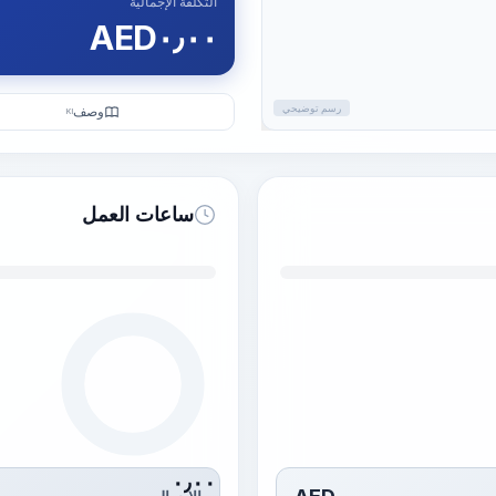
التكلفة الإجمالية
AED
٠٫٠٠
رسم توضيحي
وصف
KI
ساعات العمل
٠٫٠٠