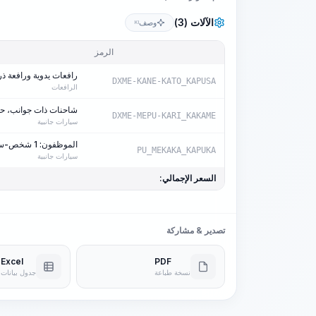
الآلات (3)
وصف
KI
الرمز
رافعات يدوية ورافعة ذراع بقوة سحب 72
DXME-KANE-KATO_KAPUSA
الرافعات
شاحنات ذات جوانب، حمول
DXME-MEPU-KARI_KAKAME
سيارات جانبية
الموظفون: 1 شخص-ساعة/آلة-ساعة
PU_MEKAKA_KAPUKA
سيارات جانبية
السعر الإجمالي:
تصدير & مشاركة
Excel
PDF
نسخة طباعة
جدول بيانات