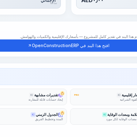
AED
٠٫٠٠
الإجمالي
ساعة
افتح هذا البند في OpenConstructionERP
ر إقليمية
تقديرات مشابهة
KI
PRO
KI
لقوة الشرائية
إيجاد حسابات قابلة للمقارنة
امة ومعدات الوقاية
الجدول الزمني
KI
KI
معدات الوقاية لكل مورد
المدة وتخطيط الفريق