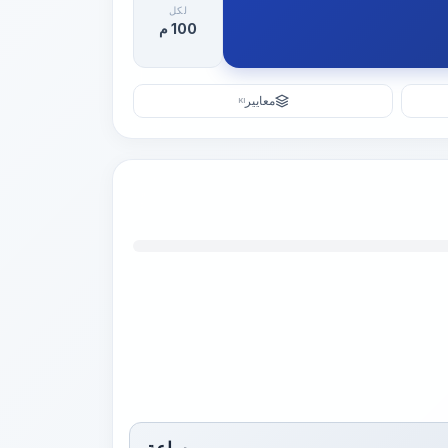
لكل
100 م
معايير
KI