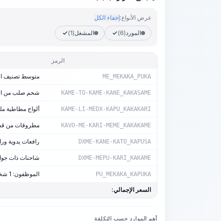
عرض الأنواع:
إخفاء الكل
المورد
(6)
المشغل
(1)
الرمز
متوسط تصنيف العم
ME_MEKAKA_PUKA
شحم صلب من الده
KAME-TO-KAME-KANE_KAKASAME
ألواح مطاطية مل
KAME-LI-MEDX-KAPU_KAKAKARI
مطروقات من قطع مربعة
KAVO-ME-KARI-MEME_KAKAKAME
رافعات يدوية ورافعة ذراع ب
DXME-KANE-KATO_KAPUSA
شاحنات ذات جوانب
DXME-MEPU-KARI_KAKAME
الموظفون: 1 شخص-ساعة/آلة-ساعة
PU_MEKAKA_KAPUKA
السعر الإجمالي:
أهم الموارد حسب التكلفة