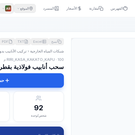
الفهرس
مقارنة
الأسعار
المسرد
الموقع
AR
نسخ
Excel
TXT
PDF
شبكات المياه الخارجية
تركيب الأنابيب بد
RIRI_KASA_KAKATO_KAPU · 100 م
سحب أنابيب فولاذية بقطر, 250 م
حس
92
شخص/وحدة