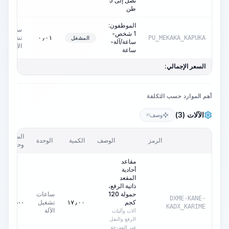
تصل إلى 5
طن
الموظفون:
ساعات
1 شخص-
تشغيل
٠٫٠١
PU_MEKAKA_KAPUKA
المشغل
ساعة/آلة-
الآلة
ساعة
السعر الإجمالي:
أهم الموارد حسب التكلفة
الآلات (3)
وصف
KI
السعر/
الرمز
الوصف
الكمية
الوحدة
وحدة
مقاعد
أحادية
المقعد
ذاتية الرفع،
حمولة 120
ساعات
DXME-KANE-
كجم
تشغيل
٠٫٠٠
AED
١٧٫٠٠
KADX_KARIME
الآلة
آلات وآليات
الرفع والنقل
غير المدرجة