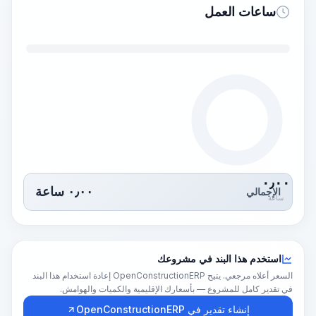
ساعات العمل
٠٫٠٠
٠٫٠٠
ساعة
الإجمالي
ساعة
استخدم هذا البند في مشروعك
السعر أعلاه مرجعي. يتيح OpenConstructionERP إعادة استخدام هذا البند
في تقدير كامل للمشروع — بأسعارك الإقليمية والكميات والهوامش.
إنشاء تقدير في OpenConstructionERP