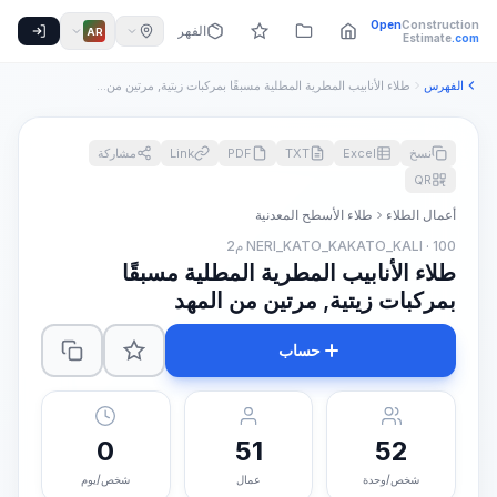
Open
Construction
الفهرس
AR
Estimate
.com
الفهرس
طلاء الأنابيب المطرية المطلية مسبقًا بمركبات زيتية, مرتين من...
نسخ
Excel
TXT
PDF
Link
مشاركة
QR
أعمال الطلاء
طلاء الأسطح المعدنية
NERI_KATO_KAKATO_KALI · 100 م2
طلاء الأنابيب المطرية المطلية مسبقًا
بمركبات زيتية, مرتين من المهد
حساب
0
51
52
شخص/وحدة
عمال
شخص/يوم