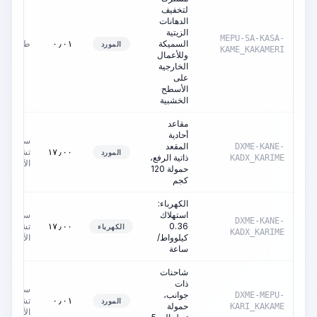
لتخفيف
الدهانات
الزيتية
MEPU-SA-KASA-
السميكة
طن
٠٫٠١
المورد
KAME_KAKAMERI
وللأعمال
الخارجية
على
الأسطح
الخشبية
مقاعد
أحادية
ساعات
المقعد
DXME-KANE-
تشغيل
١٧٫٠٠
المورد
ذاتية الرفع،
KADX_KARIME
الآلة
حمولة 120
كجم
الكهرباء:
استهلاك
ساعات
DXME-KANE-
0.36
تشغيل
١٧٫٠٠
الكهرباء
KADX_KARIME
كيلوواط/
الآلة
ساعة
شاحنات
ذات
ساعات
جوانب،
DXME-MEPU-
تشغيل
٠٫٠١
المورد
حمولة
KARI_KAKAME
الآلة