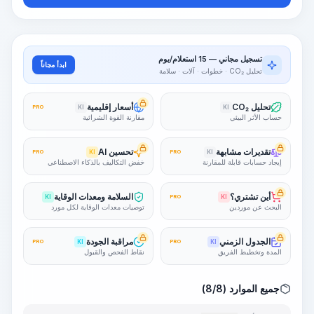
تسجيل مجاني — 15 استعلام/يوم
ابدأ مجاناً
تحليل CO₂ · خطوات · آلات · سلامة
تحليل CO₂
أسعار إقليمية
PRO
KI
KI
حساب الأثر البيئي
مقارنة القوة الشرائية
تقديرات مشابهة
تحسين AI
PRO
KI
PRO
KI
إيجاد حسابات قابلة للمقارنة
خفض التكاليف بالذكاء الاصطناعي
أين تشتري؟
السلامة ومعدات الوقاية
KI
PRO
KI
البحث عن موردين
توصيات معدات الوقاية لكل مورد
الجدول الزمني
مراقبة الجودة
PRO
KI
PRO
KI
المدة وتخطيط الفريق
نقاط الفحص والقبول
جميع الموارد (8/8)