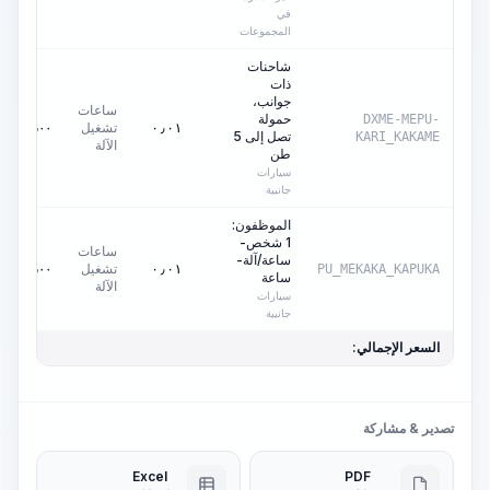
في
المجموعات
شاحنات
ذات
جوانب،
ساعات
حمولة
DXME-MEPU-
تشغيل
٠٫٠٠
AED
٠٫٠١
تصل إلى 5
KARI_KAKAME
الآلة
طن
سيارات
جانبية
الموظفون:
1 شخص-
ساعات
ساعة/آلة-
تشغيل
٠٫٠٠
AED
٠٫٠١
PU_MEKAKA_KAPUKA
ساعة
الآلة
سيارات
جانبية
السعر الإجمالي:
تصدير & مشاركة
Excel
PDF