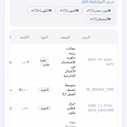
عرض الأنواع:
إخفاء الكل
مورد مجرد
(1)
المورد
(5)
الكهرباء
(1)
المشغل
(1)
الرمز
الوصف
النوع
الكمية
الوحدة
دهانات
زيتية
جاهزة
MEPU-PU-KARI-
مورد
للاستخدام
طن
٠٫٠٢
KAPU
مجرد
في
الأعمال
الخارجية
متوسط
تصنيف
ساعات
٥١٫٠٠
ME_MEKAKA_TOME
المورد
العمل 3,1
خرق
KAME-LI-RIKA-
قطني
كغ
٠٫١٠
المورد
KAVO_KAKASAME
ملون
زيت
مشترك