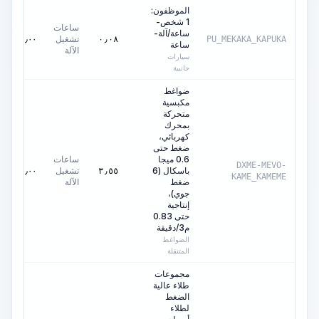
الموظفون:
1 شخص-
ساعات
ساعة/آلة-
تشغيل
٠٫٠٠
AED
٠٫٠٨
PU_MEKAKA_KAPUKA
ساعة
الآلة
سيارات
جانبية
ضواغط
مكبسية
متحركة
بمحرك
كهربائي،
ضغط حتى
0.6 ميجا
ساعات
DXME-MEVO-
باسكال (6
تشغيل
٠٫٠٠
AED
٣٫٥٥
KAME_KAMEME
ضغط
الآلة
جوي)،
إنتاجية
حتى 0.83
م3/دقيقة
الضواغط
المتنقلة
مجموعات
طلاء عالية
الضغط
لطلاء