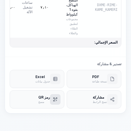
أسطح
ساعات
الهياكل،
DXME-RIME-
تشغيل
٠٫٠٠
AED
٧٫١٠
بقوة 1
KAME_KAMERI
الآلة
كيلوواط
مجموعات
لتطبيق
الطلاء
والطلاء
السعر الإجمالي:
تصدير & مشاركة
Excel
PDF
نسخة طباعة
جدول بيانات
مشاركة
رمز QR
نسخ الرابط
مسح