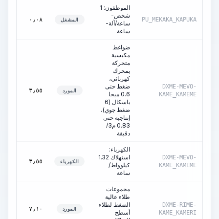
الموظفون: 1
ساعات
شخص-
تشغيل
٠٫٠٨
PU_MEKAKA_KAPUKA
المشغل
ساعة/آلة-
الآلة
ساعة
ضواغط
مكبسية
متحركة
بمحرك
كهربائي،
ساعات
ضغط حتى
DXME-MEVO-
تشغيل
٣٫٥٥
المورد
0.6 ميجا
KAME_KAMEME
الآلة
باسكال (6
ضغط جوي)،
إنتاجية حتى
0.83 م3/
دقيقة
الكهرباء:
ساعات
استهلاك 1.32
DXME-MEVO-
تشغيل
٣٫٥٥
الكهرباء
كيلوواط/
KAME_KAMEME
الآلة
ساعة
مجموعات
طلاء عالية
ساعات
الضغط لطلاء
DXME-RIME-
تشغيل
٧٫١٠
المورد
أسطح
KAME_KAMERI
الآلة