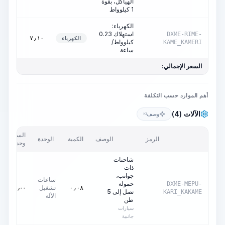
الهياكل، بقوة
1 كيلوواط
الكهرباء:
ساعات
استهلاك 0.23
DXME-RIME-
تشغيل
٧٫١٠
الكهرباء
كيلوواط/
KAME_KAMERI
الآلة
ساعة
السعر الإجمالي:
أهم الموارد حسب التكلفة
الآلات (4)
وصف
KI
السعر/
الرمز
الوصف
الكمية
الوحدة
وحدة
شاحنات
ذات
جوانب،
ساعات
حمولة
DXME-MEPU-
تشغيل
٠٫٠٠
AED
٠٫٠٨
تصل إلى 5
KARI_KAKAME
الآلة
طن
سيارات
جانبية