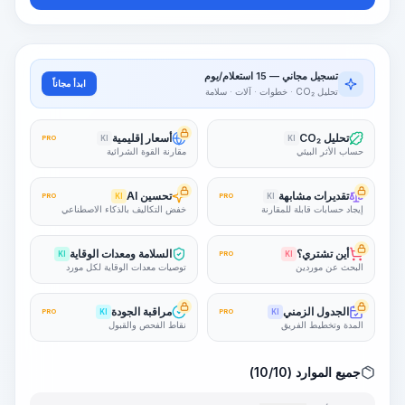
تسجيل مجاني — 15 استعلام/يوم
ابدأ مجاناً
تحليل CO₂ · خطوات · آلات · سلامة
تحليل CO₂
أسعار إقليمية
PRO
KI
KI
حساب الأثر البيئي
مقارنة القوة الشرائية
تقديرات مشابهة
تحسين AI
PRO
KI
PRO
KI
إيجاد حسابات قابلة للمقارنة
خفض التكاليف بالذكاء الاصطناعي
أين تشتري؟
السلامة ومعدات الوقاية
KI
PRO
KI
البحث عن موردين
توصيات معدات الوقاية لكل مورد
الجدول الزمني
مراقبة الجودة
PRO
KI
PRO
KI
المدة وتخطيط الفريق
نقاط الفحص والقبول
جميع الموارد (10/10)