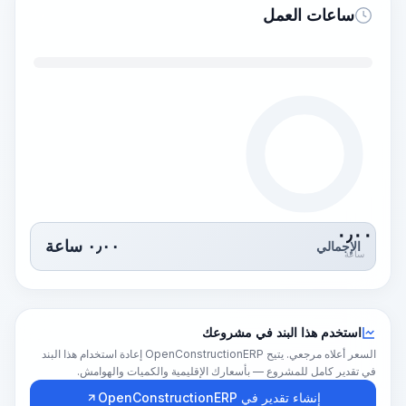
ساعات العمل
٠٫٠٠
٠٫٠٠
ساعة
الإجمالي
ساعة
استخدم هذا البند في مشروعك
السعر أعلاه مرجعي. يتيح OpenConstructionERP إعادة استخدام هذا البند
في تقدير كامل للمشروع — بأسعارك الإقليمية والكميات والهوامش.
إنشاء تقدير في OpenConstructionERP