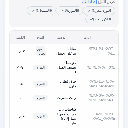
عرض الأنواع:
إخفاء الكل
مورد مجرد
(1)
المورد
(6)
المشغل
(1)
الكهرباء
(2)
الرمز
الوصف
النوع
الكمية
الوحدة
دهانات
MEPU-PU-KARI-
مورد
طن
٠٫٠٣
بيركلوروفينيل
KALI
مجرد
متوسط
تصنيف العمل
ساعات
٧٫٩٠
ME_MEKAKA_TOME
المورد
3,1
خرق قطني
KAME-LI-RIKA-
كغ
٠٫٤١
المورد
ملون
KAVO_KAKASAME
MEPU-SA-KADX-
وايت سبيريت
كغ
١٫١٠
المورد
MEME_KAMEKARI
شاحنات ذات
ساعات
جوانب، حمولة
DXME-MEPU-
تشغيل
٠٫٠٨
المورد
تصل إلى 5
KARI_KAKAME
الآلة
طن