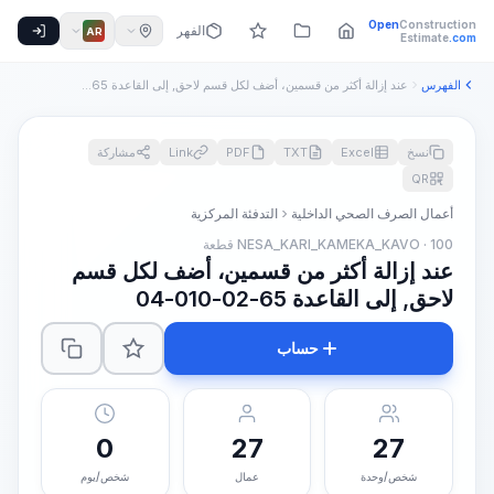
Open
Construction
الفهرس
AR
Estimate
.com
الفهرس
عند إزالة أكثر من قسمين، أضف لكل قسم لاحق, إلى القاعدة 65-02...
نسخ
Excel
TXT
PDF
Link
مشاركة
QR
أعمال الصرف الصحي الداخلية
التدفئة المركزية
NESA_KARI_KAMEKA_KAVO · 100 قطعة
عند إزالة أكثر من قسمين، أضف لكل قسم
لاحق, إلى القاعدة 65-02-010-04
حساب
0
27
27
شخص/وحدة
عمال
شخص/يوم