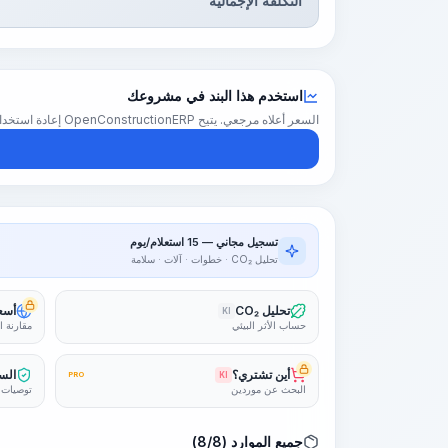
التكلفة الإجمالية
استخدم هذا البند في مشروعك
السعر أعلاه مرجعي. يتيح OpenConstructionERP إعادة استخدام هذا البند في تقدير كامل للمشروع — بأسعارك الإقليمية والكميات والهوامش.
تسجيل مجاني — 15 استعلام/يوم
تحليل CO₂ · خطوات · آلات · سلامة
تحليل CO₂
أسعا
KI
حساب الأثر البيئي
مقارنة ا
أين تشتري؟
السل
PRO
KI
البحث عن موردين
توصيات 
جميع الموارد (8/8)