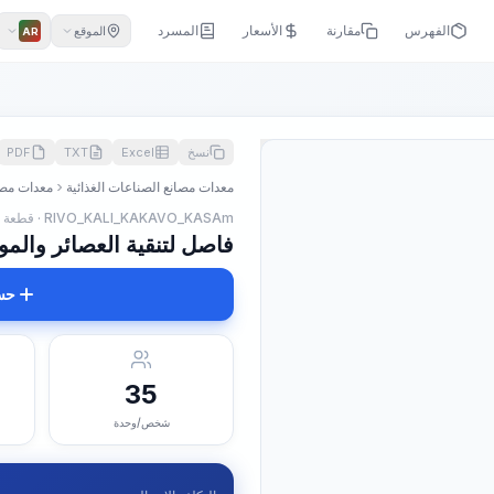
الفهرس
مقارنة
الأسعار
المسرد
الموقع
AR
نسخ
Excel
TXT
PDF
معدات مصانع الصناعات الغذائية
معدات مصا
RIVO_KALI_KAKAVO_KASAm · قطعة
فاصل لتنقية العصائر والمولاس، الإ
حس
35
شخص/وحدة