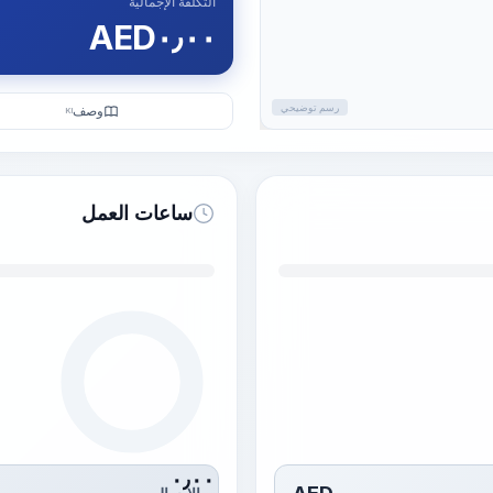
التكلفة الإجمالية
AED
٠٫٠٠
رسم توضيحي
وصف
KI
ساعات العمل
٠٫٠٠