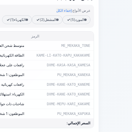
عرض الأنواع:
إخفاء الكل
المورد
(5)
المشغل
(2)
الكهرباء
(1)
الرمز
متوسط شحن العمل 
ME_MEKAKA_TONE
الطاقة الكهربائية
KAME-LI-KATO-KAPU_KAKAKAME
رافعات على عجلات، 
DXME-KASA-KASA_KAMESA
الموظفون: 1 شخص-ساعة/آلة-ساعة
PU_MEKAKA_KANEKA
رافعات كهربائية بقوة سحب تص
DXME-KANE-KATO_KANEME
الكهرباء: استهلاك 0.26 كيلوواط/سا
DXME-KANE-KATO_KANEME
شاحنات ذات جوانب،
DXME-MEPU-KARI_KAKAME
الموظفون: 1 شخص-ساعة/آلة-ساعة
PU_MEKAKA_KAPUKA
السعر الإجمالي: