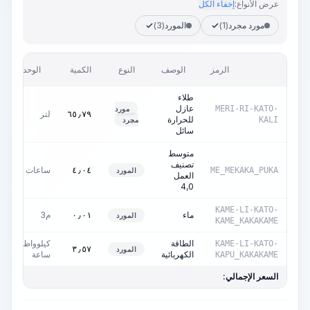
عرض الأنواع:
إخفاء الكل
مورد مجرد
(1)
المورد
(3)
ا
الرمز
الوصف
النوع
الكمية
الوحدة
و
طلاء
عازل
MERI-RI-KATO-
مورد
لتر
٠
٦٥٫٧٩
للحرارة
KALI
مجرد
سائل
متوسط
تصنيف
ساعات
٠
٤٫٠٤
ME_MEKAKA_PUKA
المورد
العمل
4,0
KAME-LI-KATO-
ماء
م3
٠
٠٫٠١
المورد
KAME_KAKAKAME
الطاقة
كيلوواط-
KAME-LI-KATO-
٠
٣٫٥٧
المورد
الكهربائية
ساعة
KAPU_KAKAKAME
السعر الإجمالي: