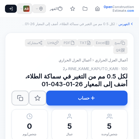
Open
Construction
الفهرس
AR
Estimate
.com
الفهرس
لكل 0.5 مم من التغير في سماكة الطلاء، أضف إلى المعيار 26-01-...
نسخ
Excel
TXT
PDF
Link
مشاركة
QR
أعمال العزل الحراري
أعمال العزل الحراري
RINE_KAME_KAPUTO_KARI · 100 م2
لكل 0.5 مم من التغير في سماكة الطلاء،
أضف إلى المعيار 26-01-043-01
حساب
0
5
5
شخص/وحدة
عمال
شخص/يوم