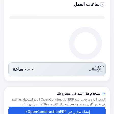
ساعات العمل
٠٫٠٠
٠٫٠٠
ساعة
الإجمالي
ساعة
استخدم هذا البند في مشروعك
السعر أعلاه مرجعي. يتيح OpenConstructionERP إعادة استخدام هذا البند
في تقدير كامل للمشروع — بأسعارك الإقليمية والكميات والهوامش.
إنشاء تقدير في OpenConstructionERP