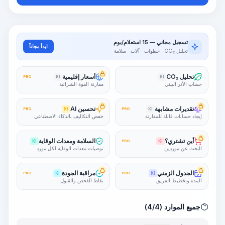
تسجيل مجاني — 15 استعلام/يوم
ابدأ مجاناً
تحليل CO₂ · خطوات · آلات · سلامة
تحليل CO₂
أسعار إقليمية
PRO
KI
KI
حساب الأثر البيئي
مقارنة القوة الشرائية
تقديرات مشابهة
تحسين AI
PRO
KI
PRO
KI
إيجاد حسابات قابلة للمقارنة
خفض التكاليف بالذكاء الاصطناعي
أين تشتري؟
السلامة ومعدات الوقاية
KI
PRO
KI
البحث عن موردين
توصيات معدات الوقاية لكل مورد
الجدول الزمني
مراقبة الجودة
PRO
KI
PRO
KI
المدة وتخطيط الفريق
نقاط الفحص والقبول
جميع الموارد (4/4)