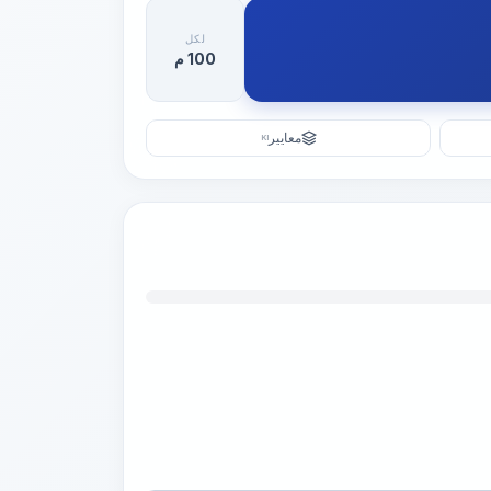
لكل
100 م
معايير
KI