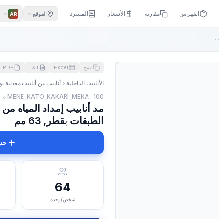
الفهرس
مقارنة
الأسعار
المسرد
الموقع
AR
..
نسخ
Excel
TXT
PDF
الأنابيب الداخلية
أنابيب من أنابيب معدنية ب
MENE_KATO_KAKARI_MEKA · 100 م
مد أنابيب إمداد المياه من 
الطبقات بقطر, 63 مم
حس
64
شخص/وحدة