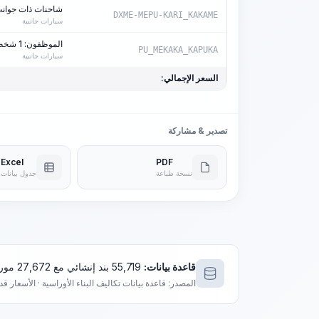
شاحنات ذات جوانب، 
DXME-MEPU-KARI_KAKAME
سيارات جانبية
الموظفون: 1 شخص-ساعة/آلة-ساعة
PU_MEKAKA_KAPUKA
سيارات جانبية
السعر الإجمالي:
تصدير & مشاركة
Excel
PDF
نسخة طباعة
جدول بيانات
قاعدة بيانات:
55,719 بند إنشائي مع 27,672 مورد فريد
المصدر: قاعدة بيانات تكاليف البناء الأوراسية · الأسعار ق