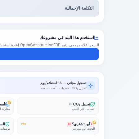
التكلفة الإجمالية
استخدم هذا البند في مشروعك
السعر أعلاه مرجعي. يتيح OpenConstructionERP إعادة استخدام هذا البند في تقدير كامل للمشروع — بأسعارك الإقليمية والكميات والهوامش.
تسجيل مجاني — 15 استعلام/يوم
تحليل CO₂ · خطوات · آلات · سلامة
تحليل CO₂
أسعا
KI
حساب الأثر البيئي
مقارنة ا
أين تشتري؟
السل
PRO
KI
البحث عن موردين
توصيات 