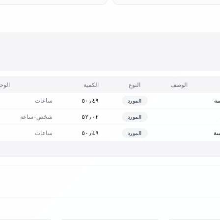
الوصف
النوع
الكمية
الوح
سة
ساعات
٥٠٫٤٩
المورد
شخص-ساعة
٥٢٫٠٢
المورد
سة
ساعات
٥٠٫٤٩
المورد