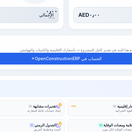
٠٫٠٠
AED
٠٫٠٠
الإجمالي
ساعة
الحساب في OpenConstructionERP
ر إقليمية
تقديرات مشابهة
KI
PRO
KI
لقوة الشرائية
إيجاد حسابات قابلة للمقارنة
امة ومعدات الوقاية
الجدول الزمني
KI
KI
معدات الوقاية لكل مورد
المدة وتخطيط الفريق