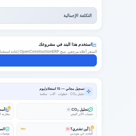
التكلفة الإجمالية
استخدم هذا البند في مشروعك
السعر أعلاه مرجعي. يتيح OpenConstructionERP إعادة استخدام هذا البند في تقدير كامل للمشروع — بأسعارك الإقليمية والكميات والهوامش.
تسجيل مجاني — 15 استعلام/يوم
تحليل CO₂ · خطوات · آلات · سلامة
تحليل CO₂
أسعا
KI
حساب الأثر البيئي
مقارنة ا
أين تشتري؟
السل
PRO
KI
البحث عن موردين
توصيات 