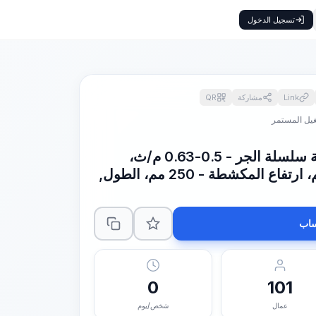
تسجيل الدخول
Link
مشاركة
QR
غيل المستمر
ناقل مكشطة، سرعة حركة سلسلة الجر - 0.5-0.63 م/ث،
عرض المكشطة - 800 مم، ارتفاع المكشطة - 250 مم، الطول,
اب
0
101
عمال
شخص/يوم