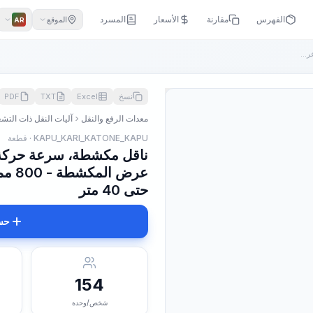
الفهرس
مقارنة
الأسعار
المسرد
الموقع
AR
ناقل مكشطة، سرعة حركة سلسلة الجر - 0.5-0.63 م/ث، عرض المكشطة...
نسخ
Excel
TXT
PDF
معدات الرفع والنقل
آليات النقل ذات التش
KAPU_KARI_KATONE_KAPU · قطعة
حتى 40 متر
حس
154
شخص/وحدة