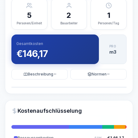
5
2
1
Personen/Einheit
Bauarbeiter
Personen/Tag
Gesamtkosten
PRO
€
146,17
m3
Beschreibung
Normen
KI
KI
Illustration
KI-Visualisierung generieren
PRO
Kostenaufschlüsselung
~15-30 Sek.
Ressourcenkosten
€
146,17
50%