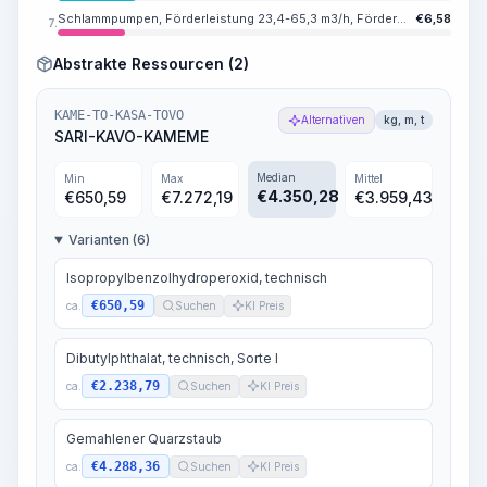
Schlammpumpen, Förderleistung 23,4-65,3 m3/h, Förderdruck 15,7-5,88 MPa (160-60 kgf/cm2)
€
6,58
7.
Abstrakte Ressourcen (2)
KAME-TO-KASA-TOVO
Alternativen
kg, m, t
SARI-KAVO-KAMEME
Median
Min
Max
Mittel
€
4.350,28
€
650,59
€
7.272,19
€
3.959,43
Varianten (6)
Isopropylbenzolhydroperoxid, technisch
€650,59
ca.
Suchen
KI Preis
Dibutylphthalat, technisch, Sorte I
€2.238,79
ca.
Suchen
KI Preis
Gemahlener Quarzstaub
€4.288,36
ca.
Suchen
KI Preis