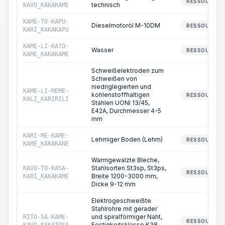
RESSOURCE
technisch
KAVO_KAKAKAME
KAME-TO-KAPU-
Dieselmotoröl M-10DM
RESSOURCE
KARI_KAKAKAPU
KAME-LI-KATO-
Wasser
RESSOURCE
KAME_KAKAKAME
Schweißelektroden zum
Schweißen von
niedriglegierten und
KAME-LI-MEME-
kohlenstoffhaltigen
RESSOURCE
KALI_KARIRILI
Stählen UONI 13/45,
E42A, Durchmesser 4-5
mm
KARI-ME-KAME-
Lehmiger Boden (Lehm)
RESSOURCE
KAME_KAKAKANE
Warmgewalzte Bleche,
Stahlsorten St3sp, St3ps,
KAVO-TO-KASA-
RESSOURCE
Breite 1200-3000 mm,
KARI_KAKAKAME
Dicke 9-12 mm
Elektrogeschweißte
Stahlrohre mit gerader
und spiralförmiger Naht,
RITO-SA-KAME-
RESSOURCE
Festigkeitsklasse K38,