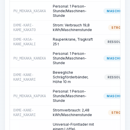
Personal: 1 Person-
Stunde/Maschinen-
PU_MEKAKA_KASAKA
MASCHINIST
Stunde
Strom: Verbrauch 19,8
DXME-KARI-
STROM
kWh/Maschinenstunde
KAME_KAKATO
Raupenkrane, Tragkraft
DXME-KASA-
RESSOURCE
25 t
KANE_KAKALI
Personal: 1 Person-
Stunde/Maschinen-
PU_MEKAKA_KANEKA
MASCHINIST
Stunde
Bewegliche
DXME-KANE-
Schrägförderbänder,
RESSOURCE
KARI_KAKARI
Höhe 10 m
Personal: 1 Person-
Stunde/Maschinen-
PU_MEKAKA_KAPUKA
MASCHINIST
Stunde
Stromverbrauch: 2,48
DXME-KANE-
STROM
kWh/Maschinenstunde
KARI_KAKARI
Universal-Frontlader mit
einem Löffel,