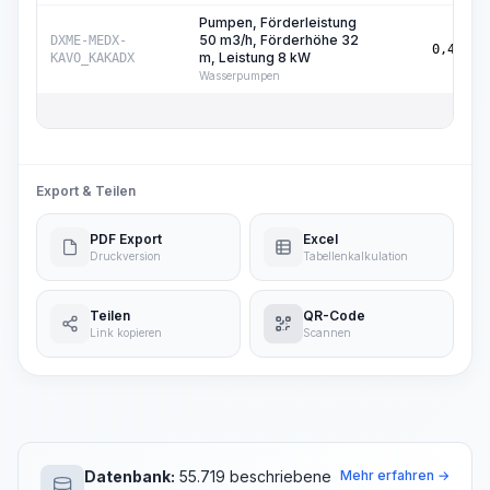
Pumpen, Förderleistung
50 m3/h, Förderhöhe 32
DXME-MEDX-
0,48
m, Leistung 8 kW
KAVO_KAKADX
Wasserpumpen
Export & Teilen
PDF Export
Excel
Druckversion
Tabellenkalkulation
Teilen
QR-Code
Link kopieren
Scannen
Datenbank:
55.719 beschriebene
Mehr erfahren →