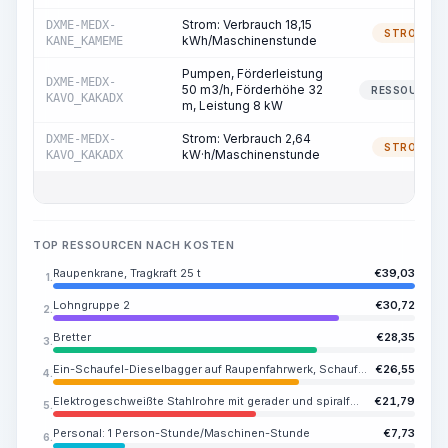
Strom: Verbrauch 18,15
DXME-MEDX-
STROM
kWh/Maschinenstunde
KANE_KAMEME
Pumpen, Förderleistung
DXME-MEDX-
50 m3/h, Förderhöhe 32
RESSOURCE
KAVO_KAKADX
m, Leistung 8 kW
Strom: Verbrauch 2,64
DXME-MEDX-
STROM
kW·h/Maschinenstunde
KAVO_KAKADX
TOP RESSOURCEN NACH KOSTEN
Raupenkrane, Tragkraft 25 t
€
39,03
1.
Lohngruppe 2
€
30,72
2.
Bretter
€
28,35
3.
Ein-Schaufel-Dieselbagger auf Raupenfahrwerk, Schaufelvolumen 1,25 m3
€
26,55
4.
Elektrogeschweißte Stahlrohre mit gerader und spiralförmiger Naht, Festigkeitsklasse K38, Außendurchmesser 630 mm, Wandstärke 10 mm
€
21,79
5.
Personal: 1 Person-Stunde/Maschinen-Stunde
€
7,73
6.