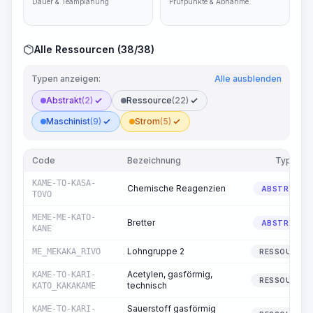
Dauer & Teamplanung
Prüfpunkte & Abnahme
Alle Ressourcen (38/38)
Typen anzeigen:
Alle ausblenden
Abstrakt
(2)
Ressource
(22)
Maschinist
(9)
Strom
(5)
Code
Bezeichnung
Typ
KAME-TO-KASA-
Chemische Reagenzien
ABSTRAKT
TOVO
MEME-ME-KATO-
Bretter
ABSTRAKT
KANE
Lohngruppe 2
ME_MEKAKA_RIVO
RESSOURCE
Acetylen, gasförmig,
KAME-TO-KARI-
RESSOURCE
technisch
KATO_KAKAKAME
Sauerstoff gasförmig
KAME-TO-KARI-