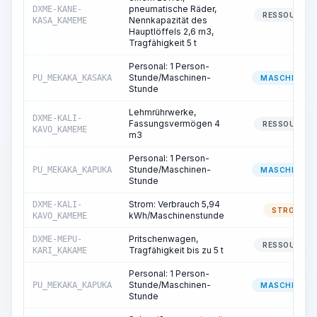
pneumatische Räder,
DXME-KANE-
RESSOURCE
Nennkapazität des
KASA_KAMEME
Hauptlöffels 2,6 m3,
Tragfähigkeit 5 t
Personal: 1 Person-
Stunde/Maschinen-
PU_MEKAKA_KASAKA
MASCHINIST
Stunde
Lehmrührwerke,
DXME-KALI-
Fassungsvermögen 4
RESSOURCE
KAVO_KAMEME
m3
Personal: 1 Person-
Stunde/Maschinen-
PU_MEKAKA_KAPUKA
MASCHINIST
Stunde
Strom: Verbrauch 5,94
DXME-KALI-
STROM
kWh/Maschinenstunde
KAVO_KAMEME
Pritschenwagen,
DXME-MEPU-
RESSOURCE
Tragfähigkeit bis zu 5 t
KARI_KAKAME
Personal: 1 Person-
Stunde/Maschinen-
PU_MEKAKA_KAPUKA
MASCHINIST
Stunde