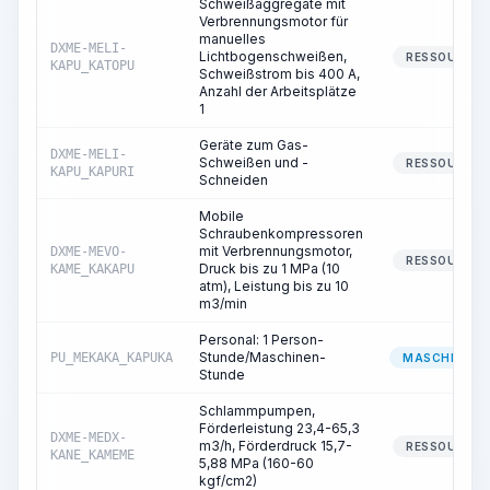
Schweißaggregate mit
Verbrennungsmotor für
manuelles
DXME-MELI-
Lichtbogenschweißen,
RESSOURCE
KAPU_KATOPU
Schweißstrom bis 400 A,
Anzahl der Arbeitsplätze
1
Geräte zum Gas-
DXME-MELI-
Schweißen und -
RESSOURCE
KAPU_KAPURI
Schneiden
Mobile
Schraubenkompressoren
mit Verbrennungsmotor,
DXME-MEVO-
RESSOURCE
Druck bis zu 1 MPa (10
KAME_KAKAPU
atm), Leistung bis zu 10
m3/min
Personal: 1 Person-
Stunde/Maschinen-
PU_MEKAKA_KAPUKA
MASCHINIST
Stunde
Schlammpumpen,
Förderleistung 23,4-65,3
DXME-MEDX-
m3/h, Förderdruck 15,7-
RESSOURCE
KANE_KAMEME
5,88 MPa (160-60
kgf/cm2)