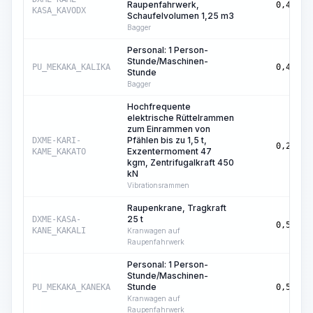
Raupenfahrwerk,
0,45
KASA_KAVODX
Schaufelvolumen 1,25 m3
Bagger
Personal: 1 Person-
Stunde/Maschinen-
PU_MEKAKA_KALIKA
0,45
Stunde
Bagger
Hochfrequente
elektrische Rüttelrammen
zum Einrammen von
Pfählen bis zu 1,5 t,
DXME-KARI-
0,23
Exzentermoment 47
KAME_KAKATO
kgm, Zentrifugalkraft 450
kN
Vibrationsrammen
Raupenkrane, Tragkraft
25 t
DXME-KASA-
0,57
KANE_KAKALI
Kranwagen auf
Raupenfahrwerk
Personal: 1 Person-
Stunde/Maschinen-
Stunde
PU_MEKAKA_KANEKA
0,57
Kranwagen auf
Raupenfahrwerk