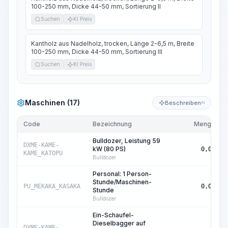
100-250 mm, Dicke 44-50 mm, Sortierung II
Suchen
KI Preis
Kantholz aus Nadelholz, trocken, Länge 2-6,5 m, Breite
100-250 mm, Dicke 44-50 mm, Sortierung III
Suchen
KI Preis
Maschinen (17)
Beschreiben
KI
Code
Bezeichnung
Menge
Bulldozer, Leistung 59
DXME-KAME-
kW (80 PS)
0,06
KAME_KATOPU
Bulldozer
Personal: 1 Person-
Stunde/Maschinen-
PU_MEKAKA_KASAKA
0,06
Stunde
Bulldozer
Ein-Schaufel-
Dieselbagger auf
DXME-KAME-