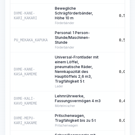
Bewegliche
Schrägförderbänder,
DXME-KANE-
0,55
Höhe 10 m
KARI_KAKARI
Förderbänder
Personal: 1 Person-
Stunde/Maschinen-
PU_MEKAKA_KAPUKA
0,55
Stunde
Förderbänder
Universal-Frontlader mit
einem Löffel,
pneumatische Räder,
DXME-KANE-
Nennkapazität des
0,04
KASA_KAMEME
Hauptlöffels 2,6 m3,
Tragfähigkeit 5 t
Lader
Lehmrührwerke,
DXME-KALI-
Fassungsvermögen 4 m3
0,48
KAVO_KAMEME
Mörtelmischer
Pritschenwagen,
DXME-MEPU-
Tragfähigkeit bis zu 5 t
0,03
KARI_KAKAME
Pritschenwagen