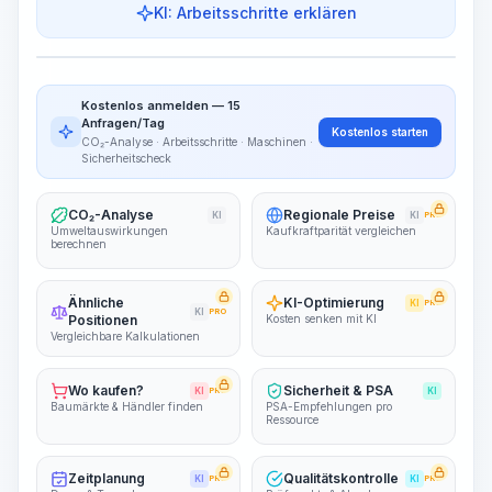
KI: Arbeitsschritte erklären
Arbeitsschritte
Arbeitsablauf visualisieren
PRO
Kostenlos anmelden — 15
~15-30 Sek.
Anfragen/Tag
Kostenlos starten
CO₂-Analyse · Arbeitsschritte · Maschinen ·
Sicherheitscheck
CO₂-Analyse
Regionale Preise
KI
KI
PRO
Umweltauswirkungen
Kaufkraftparität vergleichen
berechnen
Ähnliche
KI-Optimierung
KI
PRO
KI
PRO
Positionen
Kosten senken mit KI
Vergleichbare Kalkulationen
Wo kaufen?
Sicherheit & PSA
KI
PRO
KI
Baumärkte & Händler finden
PSA-Empfehlungen pro
Ressource
Zeitplanung
Qualitätskontrolle
KI
PRO
KI
PRO