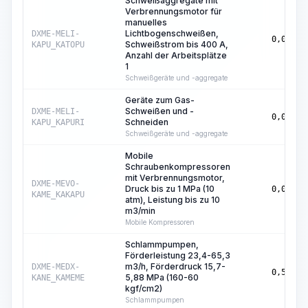
Schweißaggregate mit
Verbrennungsmotor für
manuelles
Lichtbogenschweißen,
DXME-MELI-
0,06
Schweißstrom bis 400 A,
KAPU_KATOPU
Anzahl der Arbeitsplätze
1
Schweißgeräte und -aggregate
Geräte zum Gas-
Schweißen und -
DXME-MELI-
0,04
Schneiden
KAPU_KAPURI
Schweißgeräte und -aggregate
Mobile
Schraubenkompressoren
mit Verbrennungsmotor,
DXME-MEVO-
Druck bis zu 1 MPa (10
0,02
KAME_KAKAPU
atm), Leistung bis zu 10
m3/min
Mobile Kompressoren
Schlammpumpen,
Förderleistung 23,4-65,3
m3/h, Förderdruck 15,7-
DXME-MEDX-
0,51
5,88 MPa (160-60
KANE_KAMEME
kgf/cm2)
Schlammpumpen