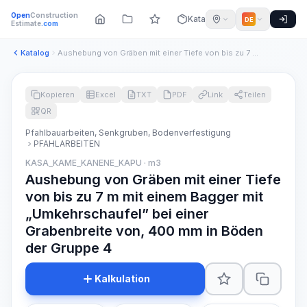
Open
Construction
Katalog
DE
Estimate
.com
Katalog
Aushebung von Gräben mit einer Tiefe von bis zu 7 m mit eine...
Kopieren
Excel
TXT
PDF
Link
Teilen
QR
Pfahlbauarbeiten, Senkgruben, Bodenverfestigung
PFAHLARBEITEN
KASA_KAME_KANENE_KAPU · m3
Aushebung von Gräben mit einer Tiefe
von bis zu 7 m mit einem Bagger mit
„Umkehrschaufel” bei einer
Grabenbreite von, 400 mm in Böden
der Gruppe 4
Kalkulation