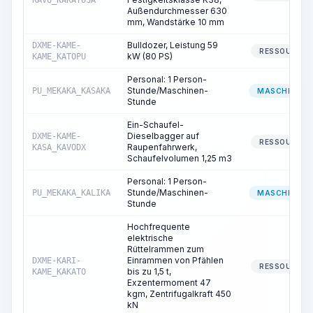
KAVO_KAKATOSA
Außendurchmesser 630
mm, Wandstärke 10 mm
Bulldozer, Leistung 59
DXME-KAME-
RESSOURCE
kW (80 PS)
KAME_KATOPU
Personal: 1 Person-
Stunde/Maschinen-
PU_MEKAKA_KASAKA
MASCHINIST
Stunde
Ein-Schaufel-
Dieselbagger auf
DXME-KAME-
RESSOURCE
Raupenfahrwerk,
KASA_KAVODX
Schaufelvolumen 1,25 m3
Personal: 1 Person-
Stunde/Maschinen-
PU_MEKAKA_KALIKA
MASCHINIST
Stunde
Hochfrequente
elektrische
Rüttelrammen zum
Einrammen von Pfählen
DXME-KARI-
RESSOURCE
bis zu 1,5 t,
KAME_KAKATO
Exzentermoment 47
kgm, Zentrifugalkraft 450
kN