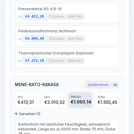
Pressmaterial AG-4 B-10
€4.412,20
ca.
Suchen
KI Preis
Paratoluolsulfochlorid, technisch
€4.894,44
ca.
Suchen
KI Preis
Thermoplastischer Divinylstyrol-Elastomer
€7.272,19
ca.
Suchen
KI Preis
MENE-KATO-KAKASA
Alternativen
m
Median
Min
Max
Mittel
€
1.050,14
€
413,31
€
3.010,32
€
1.555,45
Varianten (1)
Kiefernholz mit natürlicher Feuchtigkeit, antiseptisch
behandelt, Länge bis zu 6000 mm, Breite 75 mm, Dicke
75 mm