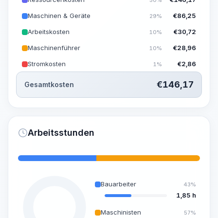
Maschinen & Geräte
€
86,25
29%
Arbeitskosten
€
30,72
10%
Maschinenführer
€
28,96
10%
Stromkosten
€
2,86
1%
€
146,17
Gesamtkosten
Arbeitsstunden
Bauarbeiter
43%
1,85 h
Maschinisten
57%