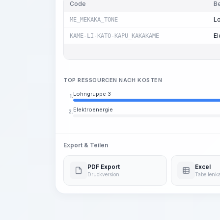
Code
B
L
ME_MEKAKA_TONE
El
KAME-LI-KATO-KAPU_KAKAKAME
TOP RESSOURCEN NACH KOSTEN
Lohngruppe 3
1.
Elektroenergie
2.
Export & Teilen
PDF Export
Excel
Druckversion
Tabellenka