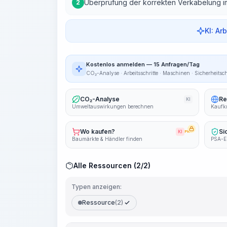
Überprüfung der korrekten Verkabelung i
2
KI: Ar
Kostenlos anmelden — 15 Anfragen/Tag
CO₂-Analyse · Arbeitsschritte · Maschinen · Sicherheitsc
CO₂-Analyse
Re
KI
Umweltauswirkungen berechnen
Kaufkr
Wo kaufen?
Si
KI
PRO
Baumärkte & Händler finden
PSA-E
Alle Ressourcen (2/2)
Typen anzeigen:
Ressource
(2)