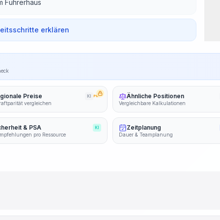
m Führerhaus
beitsschritte erklären
heck
gionale Preise
Ähnliche Positionen
KI
PRO
aftparität vergleichen
Vergleichbare Kalkulationen
cherheit & PSA
Zeitplanung
KI
mpfehlungen pro Ressource
Dauer & Teamplanung