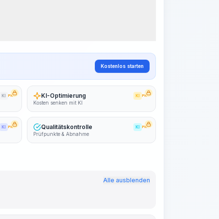
Arbeitsablauf visualisieren
PRO
~15-30 Sek.
Kostenlos starten
KI-Optimierung
KI
PRO
KI
PRO
Kosten senken mit KI
Qualitätskontrolle
KI
PRO
KI
PRO
Prüfpunkte & Abnahme
Alle ausblenden