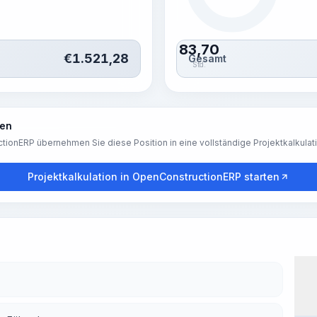
83,70
€
1.521,28
Gesamt
Std.
ren
tionERP übernehmen Sie diese Position in eine vollständige Projektkalkulat
Projektkalkulation in OpenConstructionERP starten
Arb