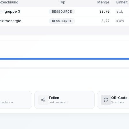
ezeichnung
Typ
Menge
Einheit
ohngruppe 3
Std.
83,70
RESSOURCE
ektroenergie
kWh
3,22
RESSOURCE
Teilen
QR-Code
lkulation
Link kopieren
Scannen