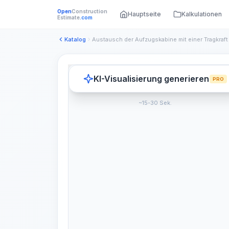
Open
Construction
Hauptseite
Kalkulationen
Estimate
.com
Katalog
KI-Visualisierung generieren
PRO
~15-30 Sek.