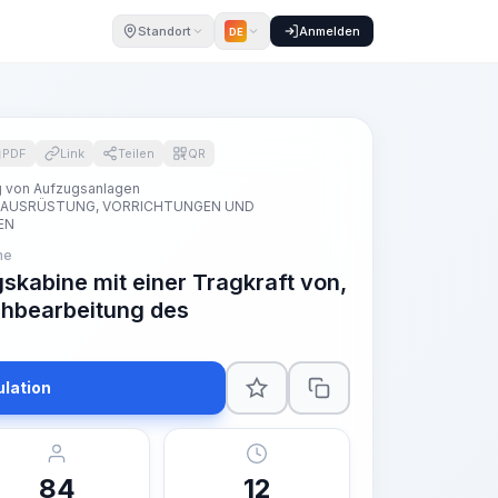
Standort
Anmelden
DE
PDF
Link
Teilen
QR
ng von Aufzugsanlagen
 AUSRÜSTUNG, VORRICHTUNGEN UND
EN
ne
kabine mit einer Tragkraft von,
chbearbeitung des
ulation
84
12