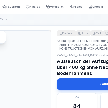
Favoriten
Katalog
Vergleich
Preise
Glossar
Austausch der Aufzugskabine mit einer Tragkraft von, über 40...
Kopieren
Excel
TXT
Kapitalreparatur und Modernisieru
ARBEITEN ZUM AUSTAUSCH VON
KONSTRUKTIONEN VON AUFZÜG
KAME_KAME_KAKAPU_KATO · Kabi
Austausch der Aufzugs
über 400 kg ohne Na
Bodenrahmens
Kalk
84