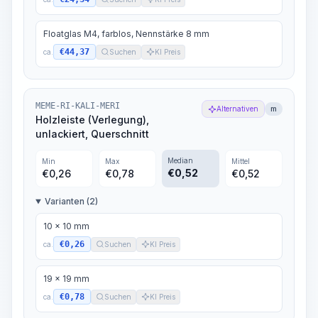
Floatglas M4, farblos, Nennstärke 8 mm
€44,37
ca.
Suchen
KI Preis
MEME-RI-KALI-MERI
Alternativen
m
Holzleiste (Verlegung),
unlackiert, Querschnitt
Median
Min
Max
Mittel
€
0,52
€
0,26
€
0,78
€
0,52
Varianten (2)
10 x 10 mm
€0,26
ca.
Suchen
KI Preis
19 x 19 mm
€0,78
ca.
Suchen
KI Preis