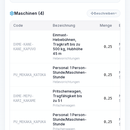
Maschinen (4)
Beschreiben
KI
Code
Bezeichnung
Menge
Einhei
Einmast-
Hebebühnen,
Tragkraft bis zu
Masch
DXME-KANE-
0,25
500 kg, Hubhöhe
Std.
KANE_KAPUVO
45 m
Hebevorrichtungen
Personal: 1 Person-
Stunde/Maschinen-
Masch
PU_MEKAKA_KATOKA
0,25
Stunde
Std.
Hebevorrichtungen
Pritschenwagen,
Tragfähigkeit bis
Masch
DXME-MEPU-
0,25
zu 5 t
Std.
KARI_KAKAME
Pritschenwagen
Personal: 1 Person-
Stunde/Maschinen-
Masch
PU_MEKAKA_KAPUKA
0,25
Stunde
Std.
Pritschenwagen