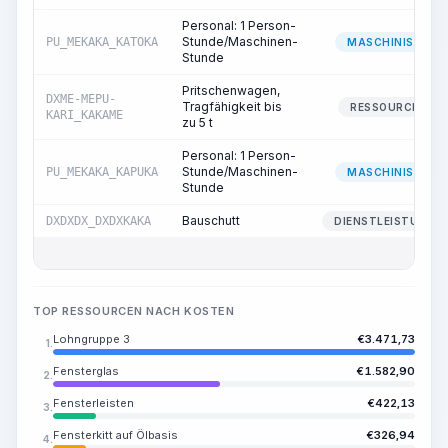
Personal: 1 Person-
Stunde/Maschinen-
PU_MEKAKA_KATOKA
MASCHINIST
Stunde
Pritschenwagen,
DXME-MEPU-
Tragfähigkeit bis
RESSOURCE
KARI_KAKAME
zu 5 t
Personal: 1 Person-
Stunde/Maschinen-
PU_MEKAKA_KAPUKA
MASCHINIST
Stunde
Bauschutt
DXDXDX_DXDXKAKA
DIENSTLEISTUNG
TOP RESSOURCEN NACH KOSTEN
Lohngruppe 3
€
3.471,73
1.
Fensterglas
€
1.582,90
2.
Fensterleisten
€
422,13
3.
Fensterkitt auf Ölbasis
€
326,94
4.