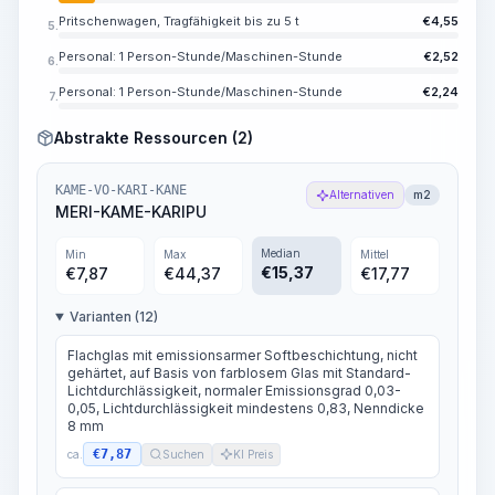
Pritschenwagen, Tragfähigkeit bis zu 5 t
€
4,55
5.
Personal: 1 Person-Stunde/Maschinen-Stunde
€
2,52
6.
Personal: 1 Person-Stunde/Maschinen-Stunde
€
2,24
7.
Abstrakte Ressourcen (2)
KAME-VO-KARI-KANE
Alternativen
m2
MERI-KAME-KARIPU
Median
Min
Max
Mittel
€
15,37
€
7,87
€
44,37
€
17,77
Varianten (12)
Flachglas mit emissionsarmer Softbeschichtung, nicht
gehärtet, auf Basis von farblosem Glas mit Standard-
Lichtdurchlässigkeit, normaler Emissionsgrad 0,03-
0,05, Lichtdurchlässigkeit mindestens 0,83, Nenndicke
8 mm
€7,87
ca.
Suchen
KI Preis