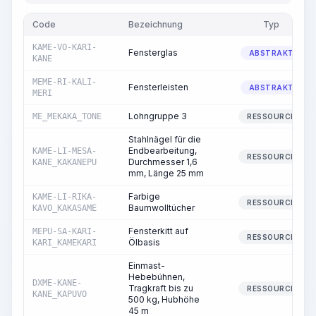
Code
Bezeichnung
Typ
KAME-VO-KARI-
Fensterglas
ABSTRAKT
KANE
MEME-RI-KALI-
Fensterleisten
ABSTRAKT
MERI
Lohngruppe 3
ME_MEKAKA_TONE
RESSOURCE
Stahlnägel für die
Endbearbeitung,
KAME-LI-MESA-
RESSOURCE
Durchmesser 1,6
KANE_KAKANEPU
mm, Länge 25 mm
Farbige
KAME-LI-RIKA-
RESSOURCE
Baumwolltücher
KAVO_KAKASAME
Fensterkitt auf
MEPU-SA-KARI-
RESSOURCE
Ölbasis
KARI_KAMEKARI
Einmast-
Hebebühnen,
DXME-KANE-
Tragkraft bis zu
RESSOURCE
KANE_KAPUVO
500 kg, Hubhöhe
45 m