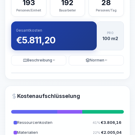
193
192
28
Personen/Einheit
Bauarbeiter
Personen/Tag
Gesamtkosten
PRO
€
5.811,20
100 m2
Beschreibung
Normen
KI
KI
Illustration
KI-Visualisierung generieren
PRO
Kostenaufschlüsselung
~15-30 Sek.
Ressourcenkosten
€
3.806,16
41%
Materialien
€
2.005,04
22%