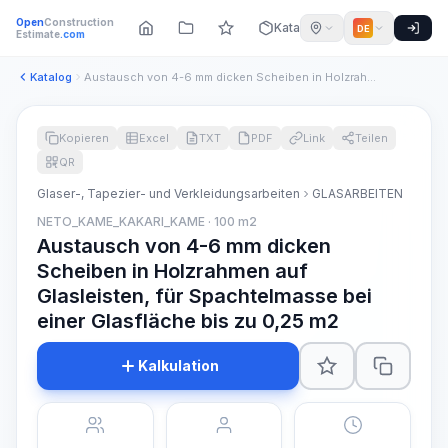
Open
Construction
Katalog
DE
Estimate
.com
Katalog
Austausch von 4-6 mm dicken Scheiben in Holzrahmen auf Glasl...
Kopieren
Excel
TXT
PDF
Link
Teilen
QR
Glaser-, Tapezier- und Verkleidungsarbeiten
GLASARBEITEN
NETO_KAME_KAKARI_KAME · 100 m2
Austausch von 4-6 mm dicken
Scheiben in Holzrahmen auf
Glasleisten, für Spachtelmasse bei
einer Glasfläche bis zu 0,25 m2
Kalkulation