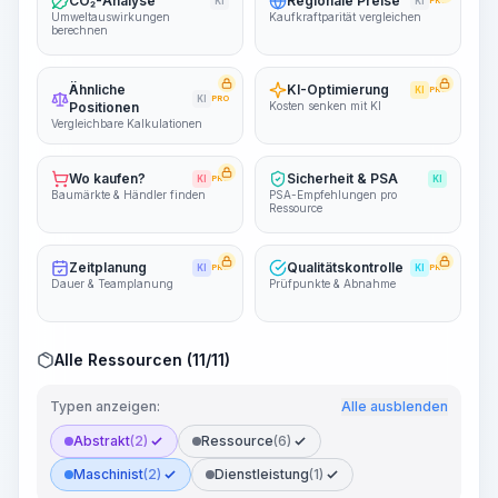
CO₂-Analyse
Regionale Preise
KI
KI
PRO
Umweltauswirkungen
Kaufkraftparität vergleichen
berechnen
Ähnliche
KI-Optimierung
KI
PRO
KI
PRO
Positionen
Kosten senken mit KI
Vergleichbare Kalkulationen
Wo kaufen?
Sicherheit & PSA
KI
PRO
KI
Baumärkte & Händler finden
PSA-Empfehlungen pro
Ressource
Zeitplanung
Qualitätskontrolle
KI
PRO
KI
PRO
Dauer & Teamplanung
Prüfpunkte & Abnahme
Alle Ressourcen (11/11)
Typen anzeigen:
Alle ausblenden
Abstrakt
(2)
Ressource
(6)
Maschinist
(2)
Dienstleistung
(1)