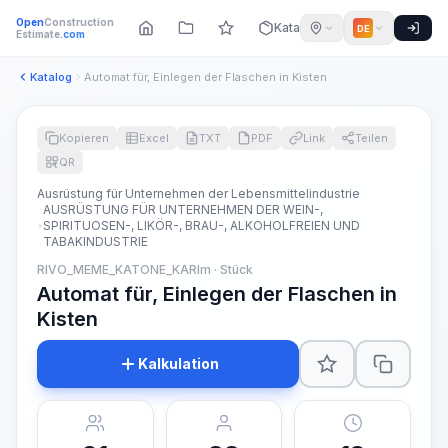
Open
Construction
Katalog
DE
Estimate
.com
Katalog
Automat für, Einlegen der Flaschen in Kisten
Kopieren
Excel
TXT
PDF
Link
Teilen
QR
Ausrüstung für Unternehmen der Lebensmittelindustrie
AUSRÜSTUNG FÜR UNTERNEHMEN DER WEIN-,
SPIRITUOSEN-, LIKÖR-, BRAU-, ALKOHOLFREIEN UND
TABAKINDUSTRIE
RIVO_MEME_KATONE_KARIm · Stück
Automat für, Einlegen der Flaschen in
Kisten
Kalkulation