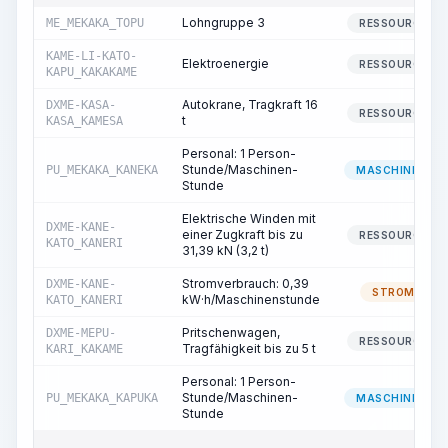
Lohngruppe 3
ME_MEKAKA_TOPU
RESSOURCE
KAME-LI-KATO-
Elektroenergie
RESSOURCE
KAPU_KAKAKAME
Autokrane, Tragkraft 16
DXME-KASA-
RESSOURCE
t
KASA_KAMESA
Personal: 1 Person-
Stunde/Maschinen-
PU_MEKAKA_KANEKA
MASCHINIST
Stunde
Elektrische Winden mit
DXME-KANE-
einer Zugkraft bis zu
RESSOURCE
KATO_KANERI
31,39 kN (3,2 t)
Stromverbrauch: 0,39
DXME-KANE-
STROM
kW·h/Maschinenstunde
KATO_KANERI
Pritschenwagen,
DXME-MEPU-
RESSOURCE
Tragfähigkeit bis zu 5 t
KARI_KAKAME
Personal: 1 Person-
Stunde/Maschinen-
PU_MEKAKA_KAPUKA
MASCHINIST
Stunde