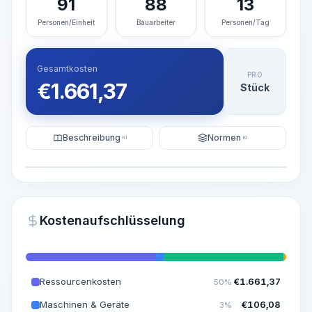
91
88
13
Personen/Einheit
Bauarbeiter
Personen/Tag
Gesamtkosten
PRO
€
1.661,37
Stück
Beschreibung
Normen
KI
KI
Illustration
KI-Visualisierung generieren
PRO
Kostenaufschlüsselung
~15-30 Sek.
Ressourcenkosten
€
1.661,37
50%
Maschinen & Geräte
€
106,08
3%