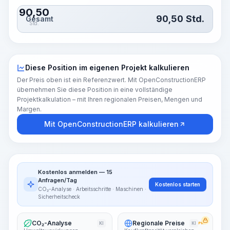
90,50
90,50
Std.
Gesamt
Std.
Diese Position im eigenen Projekt kalkulieren
Der Preis oben ist ein Referenzwert. Mit OpenConstructionERP
übernehmen Sie diese Position in eine vollständige
Projektkalkulation – mit Ihren regionalen Preisen, Mengen und
Margen.
Mit OpenConstructionERP kalkulieren
Kostenlos anmelden — 15
Anfragen/Tag
Kostenlos starten
CO₂-Analyse · Arbeitsschritte · Maschinen ·
Sicherheitscheck
CO₂-Analyse
Regionale Preise
KI
KI
PRO