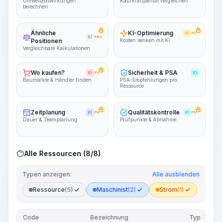
Umweltauswirkungen
Kaufkraftparität vergleichen
berechnen
Ähnliche
KI-Optimierung
KI
PRO
KI
PRO
Positionen
Kosten senken mit KI
Vergleichbare Kalkulationen
Wo kaufen?
Sicherheit & PSA
KI
PRO
KI
Baumärkte & Händler finden
PSA-Empfehlungen pro
Ressource
Zeitplanung
Qualitätskontrolle
KI
PRO
KI
PRO
Dauer & Teamplanung
Prüfpunkte & Abnahme
Alle Ressourcen (8/8)
Typen anzeigen:
Alle ausblenden
Ressource
(5)
Maschinist
(2)
Strom
(1)
Code
Bezeichnung
Typ