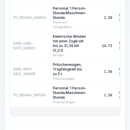
Personal: 1 Person-
Stunde/Maschinen-
Masch
Stunde
PU_MEKAKA_KANEKA
1,50
Std.
Krane auf
Fahrgestellen
Elektrische Winden
mit einer Zugkraft
Masch
DXME-KANE-
bis zu 31,39 kN
14,73
Std.
KATO_KANERI
(3,2 t)
Winden
Pritschenwagen,
Tragfähigkeit bis
Masch
DXME-MEPU-
1,50
zu 5 t
Std.
KARI_KAKAME
Pritschenwagen
Personal: 1 Person-
Stunde/Maschinen-
Masch
PU_MEKAKA_KAPUKA
1,50
Stunde
Std.
Pritschenwagen