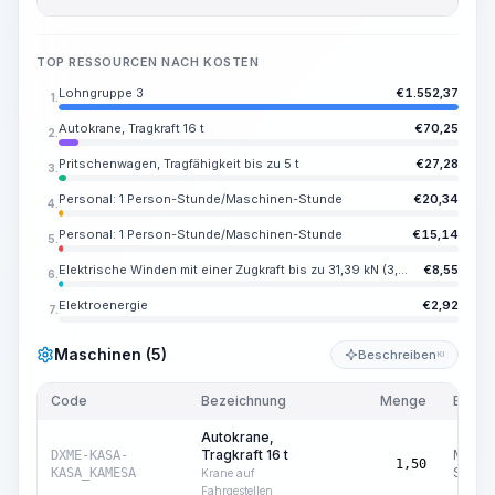
TOP RESSOURCEN NACH KOSTEN
Lohngruppe 3
€
1.552,37
1.
Autokrane, Tragkraft 16 t
€
70,25
2.
Pritschenwagen, Tragfähigkeit bis zu 5 t
€
27,28
3.
Personal: 1 Person-Stunde/Maschinen-Stunde
€
20,34
4.
Personal: 1 Person-Stunde/Maschinen-Stunde
€
15,14
5.
Elektrische Winden mit einer Zugkraft bis zu 31,39 kN (3,2 t)
€
8,55
6.
Elektroenergie
€
2,92
7.
Maschinen (5)
Beschreiben
KI
Code
Bezeichnung
Menge
Einhei
Autokrane,
Tragkraft 16 t
Masch
DXME-KASA-
1,50
Std.
KASA_KAMESA
Krane auf
Fahrgestellen