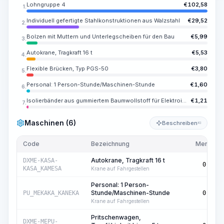
Lohngruppe 4
€
102,58
1.
Individuell gefertigte Stahlkonstruktionen aus Walzstahl
€
29,52
2.
Bolzen mit Muttern und Unterlegscheiben für den Bau
€
5,99
3.
Autokrane, Tragkraft 16 t
€
5,53
4.
Flexible Brücken, Typ PGS-50
€
3,80
5.
Personal: 1 Person-Stunde/Maschinen-Stunde
€
1,60
6.
Isolierbänder aus gummiertem Baumwollstoff für Elektroinstallations- und Reparaturarbeiten, Farbe schwarz, Breite 20 mm, Dicke 0,35 mm
€
1,21
7.
Maschinen (6)
Beschreiben
KI
Code
Bezeichnung
Menge
Autokrane, Tragkraft 16 t
DXME-KASA-
0,12
KASA_KAMESA
Krane auf Fahrgestellen
Personal: 1 Person-
Stunde/Maschinen-Stunde
PU_MEKAKA_KANEKA
0,12
Krane auf Fahrgestellen
Pritschenwagen,
DXME-MEPU-