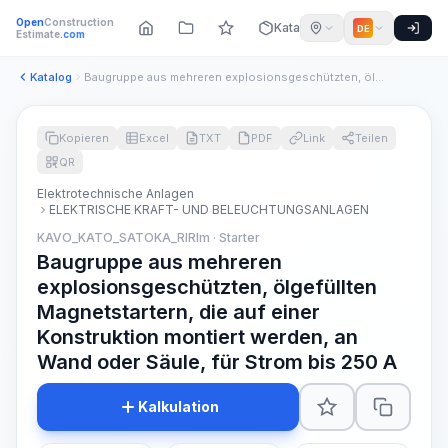
Open
Construction
Katalog
DE
Estimate
.com
Katalog
Baugruppe aus mehreren explosionsgeschützten, ölgefüllten Ma...
Kopieren
Excel
TXT
PDF
Link
Teilen
QR
Elektrotechnische Anlagen
ELEKTRISCHE KRAFT- UND BELEUCHTUNGSANLAGEN
KAVO_KATO_SATOKA_RIRIm · Starter
Baugruppe aus mehreren
explosionsgeschützten, ölgefüllten
Magnetstartern, die auf einer
Konstruktion montiert werden, an
Wand oder Säule, für Strom bis 250 A
Kalkulation