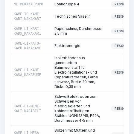
Lohngruppe 4
ME_MEKAKA_PUPU
RESSOURC
KAME-TO-KAME-
Technisches Vaselin
RESSOURC
KARI_KAKAKARI
Papierschnur, Durchmesser
KAME-LI-KARI-
RESSOURC
2,5 mm
KADX_KAKAKARI
KAME-LI-KATO-
Elektroenergie
RESSOURC
KAPU_KAKAKAME
Isolierbänder aus
gummiertem
Baumwollstoff für
KAME-LI-KANE-
Elektroinstallations- und
RESSOURC
KASA_KAKAPUME
Reparaturarbeiten, Farbe
schwarz, Breite 20 mm,
Dicke 0,35 mm
Schweißelektroden zum
Schweißen von
niedriglegierten und
KAME-LI-MEME-
RESSOURC
kohlenstoffhaltigen
KALI_KARIRILI
Stählen UONI 13/45, E42A,
Durchmesser 4-5 mm
Bolzen mit Muttern und
KAME-LI-MESA-