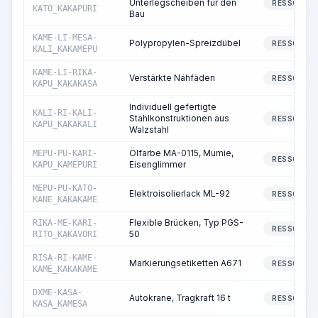
Unterlegscheiben für den
RESSOURC
KATO_KAKAPURI
Bau
KAME-LI-MESA-
Polypropylen-Spreizdübel
RESSOURC
KALI_KAKAMEPU
KAME-LI-RIKA-
Verstärkte Nähfäden
RESSOURC
KAPU_KAKAKASA
Individuell gefertigte
KALI-RI-KALI-
Stahlkonstruktionen aus
RESSOURC
KAPU_KAKAKALI
Walzstahl
Ölfarbe MA-0115, Mumie,
MEPU-PU-KARI-
RESSOURC
Eisenglimmer
KAPU_KAMEPURI
MEPU-PU-KATO-
Elektroisolierlack ML-92
RESSOURC
KANE_KAKAKAME
Flexible Brücken, Typ PGS-
RIKA-ME-KARI-
RESSOURC
50
RITO_KAKAVORI
RISA-RI-KAME-
Markierungsetiketten A671
RESSOURC
KAME_KAKAKAME
DXME-KASA-
Autokrane, Tragkraft 16 t
RESSOURC
KASA_KAMESA