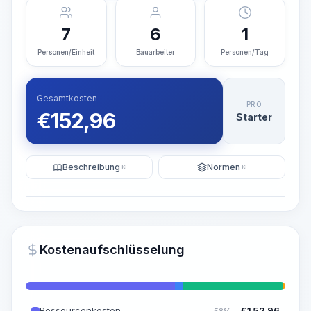
7
6
1
Personen/Einheit
Bauarbeiter
Personen/Tag
Gesamtkosten
PRO
€
152,96
Starter
Beschreibung
Normen
KI
KI
Illustration
KI-Visualisierung generieren
PRO
Kostenaufschlüsselung
~15-30 Sek.
Ressourcenkosten
€
152,96
58%