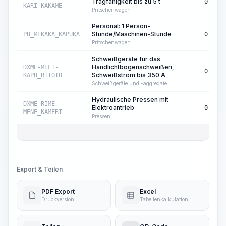
Tragfähigkeit bis zu 5 t
0,07
KARI_KAKAME
Pritschenwagen
Personal: 1 Person-
Stunde/Maschinen-Stunde
PU_MEKAKA_KAPUKA
0,07
Pritschenwagen
Schweißgeräte für das
Handlichtbogenschweißen,
DXME-MELI-
0,15
Schweißstrom bis 350 A
KAPU_RITOTO
Schweißgeräte und -aggregate
Hydraulische Pressen mit
DXME-RIME-
Elektroantrieb
0,32
MENE_KAMERI
Pressen
Export & Teilen
PDF Export
Excel
Druckversion
Tabellenkalkulation