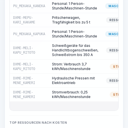
Personal: 1 Person-
PU_MEKAKA_KANEKA
MASCHINIS
Stunde/Maschinen-Stunde
Pritschenwagen,
DXME-MEPU-
RESSOURC
Tragfähigkeit bis zu 5 t
KARI_KAKAME
Personal: 1 Person-
PU_MEKAKA_KAPUKA
MASCHINIS
Stunde/Maschinen-Stunde
Schweißgeräte für das
DXME-MELI-
Handlichtbogenschweißen,
RESSOURC
KAPU_RITOTO
Schweißstrom bis 350 A
Strom: Verbrauch 3,7
DXME-MELI-
STROM
kWh/Maschinenstunde
KAPU_RITOTO
Hydraulische Pressen mit
DXME-RIME-
RESSOURC
Elektroantrieb
MENE_KAMERI
Stromverbrauch: 0,25
DXME-RIME-
STROM
kWh/Maschinenstunde
MENE_KAMERI
TOP RESSOURCEN NACH KOSTEN