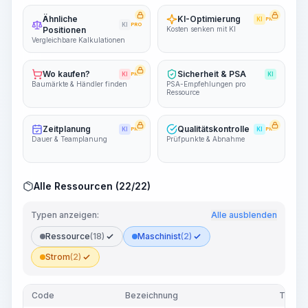
Ähnliche
KI-Optimierung
KI
PRO
KI
PRO
Positionen
Kosten senken mit KI
Vergleichbare Kalkulationen
Wo kaufen?
Sicherheit & PSA
KI
PRO
KI
Baumärkte & Händler finden
PSA-Empfehlungen pro
Ressource
Zeitplanung
Qualitätskontrolle
KI
PRO
KI
PRO
Dauer & Teamplanung
Prüfpunkte & Abnahme
Alle Ressourcen (22/22)
Typen anzeigen:
Alle ausblenden
Ressource
(18)
Maschinist
(2)
Strom
(2)
Code
Bezeichnung
Typ