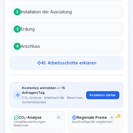
Installation der Ausrüstung
2
Erdung
3
Anschluss
4
KI: Arbeitsschritte erklären
Arbeitsschritte
Arbeitsablauf visualisieren
PRO
Kostenlos anmelden — 15
~15-30 Sek.
Anfragen/Tag
Kostenlos starten
CO₂-Analyse · Arbeitsschritte · Maschinen ·
Sicherheitscheck
CO₂-Analyse
Regionale Preise
KI
KI
PRO
Umweltauswirkungen
Kaufkraftparität vergleichen
berechnen