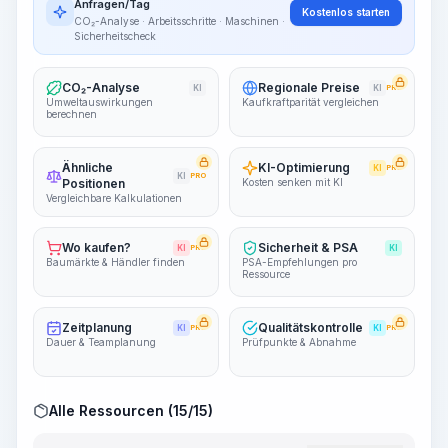
~15-30 Sek.
Anfragen/Tag
Kostenlos starten
CO₂-Analyse · Arbeitsschritte · Maschinen ·
Sicherheitscheck
CO₂-Analyse
Regionale Preise
KI
KI
PRO
Umweltauswirkungen
Kaufkraftparität vergleichen
berechnen
Ähnliche
KI-Optimierung
KI
PRO
KI
PRO
Positionen
Kosten senken mit KI
Vergleichbare Kalkulationen
Wo kaufen?
Sicherheit & PSA
KI
PRO
KI
Baumärkte & Händler finden
PSA-Empfehlungen pro
Ressource
Zeitplanung
Qualitätskontrolle
KI
PRO
KI
PRO
Dauer & Teamplanung
Prüfpunkte & Abnahme
Alle Ressourcen (15/15)