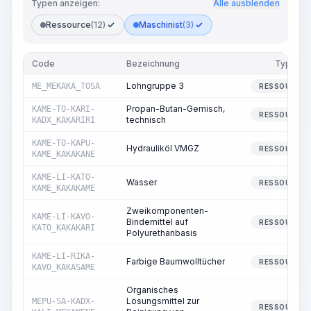
Typen anzeigen:
Alle ausblenden
Ressource
(12)
Maschinist
(3)
Code
Bezeichnung
Typ
Lohngruppe 3
ME_MEKAKA_TOSA
RESSOURCE
Propan-Butan-Gemisch,
KAME-TO-KARI-
RESSOURCE
technisch
KADX_KAKARIRI
KAME-TO-KAPU-
Hydrauliköl VMGZ
RESSOURCE
KAME_KAKAKANE
KAME-LI-KATO-
Wasser
RESSOURCE
KAME_KAKAKAME
Zweikomponenten-
KAME-LI-KAVO-
Bindemittel auf
RESSOURCE
KATO_KAKAKARI
Polyurethanbasis
KAME-LI-RIKA-
Farbige Baumwolltücher
RESSOURCE
KAVO_KAKASAME
Organisches
Lösungsmittel zur
MEPU-SA-KADX-
RESSOURCE