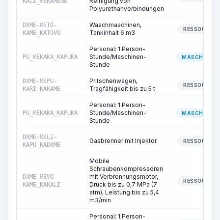
Reinigung von
KALI_MEKAMENE
Polyurethanverbindungen
Waschmaschinen,
DXME-METO-
RESSOURCE
Tankinhalt 6 m3
KAME_KATOVO
Personal: 1 Person-
Stunde/Maschinen-
PU_MEKAKA_KAPUKA
MASCHINIST
Stunde
Pritschenwagen,
DXME-MEPU-
RESSOURCE
Tragfähigkeit bis zu 5 t
KARI_KAKAME
Personal: 1 Person-
Stunde/Maschinen-
PU_MEKAKA_KAPUKA
MASCHINIST
Stunde
DXME-MELI-
Gasbrenner mit Injektor
RESSOURCE
KAPU_KADXME
Mobile
Schraubenkompressoren
mit Verbrennungsmotor,
DXME-MEVO-
RESSOURCE
Druck bis zu 0,7 MPa (7
KAME_KAKALI
atm), Leistung bis zu 5,4
m3/min
Personal: 1 Person-