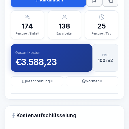
174
138
25
Personen/Einheit
Bauarbeiter
Personen/Tag
Gesamtkosten
PRO
€
3.588,23
100 m2
Beschreibung
Normen
KI
KI
Illustration
KI-Visualisierung generieren
PRO
Kostenaufschlüsselung
~15-30 Sek.