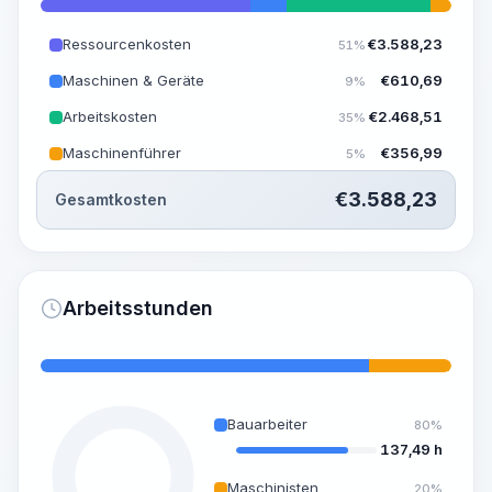
Ressourcenkosten
€
3.588,23
51%
Maschinen & Geräte
€
610,69
9%
Arbeitskosten
€
2.468,51
35%
Maschinenführer
€
356,99
5%
€
3.588,23
Gesamtkosten
Arbeitsstunden
Bauarbeiter
80%
137,49 h
Maschinisten
20%