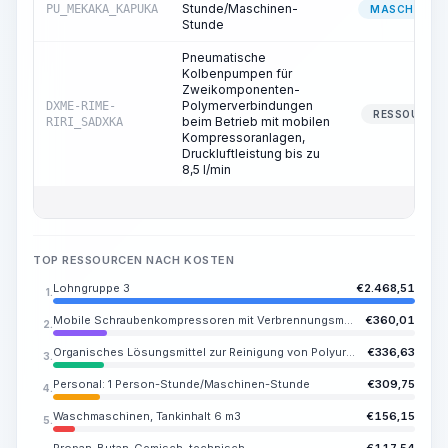
Stunde/Maschinen-
PU_MEKAKA_KAPUKA
MASCHINIST
Stunde
Pneumatische
Kolbenpumpen für
Zweikomponenten-
Polymerverbindungen
DXME-RIME-
RESSOURCE
beim Betrieb mit mobilen
RIRI_SADXKA
Kompressoranlagen,
Druckluftleistung bis zu
8,5 l/min
TOP RESSOURCEN NACH KOSTEN
Lohngruppe 3
€
2.468,51
1.
Mobile Schraubenkompressoren mit Verbrennungsmotor, Druck bis zu 0,7 MPa (7 atm), Leistung bis zu 5,4 m3/min
€
360,01
2.
Organisches Lösungsmittel zur Reinigung von Polyurethanverbindungen
€
336,63
3.
Personal: 1 Person-Stunde/Maschinen-Stunde
€
309,75
4.
Waschmaschinen, Tankinhalt 6 m3
€
156,15
5.