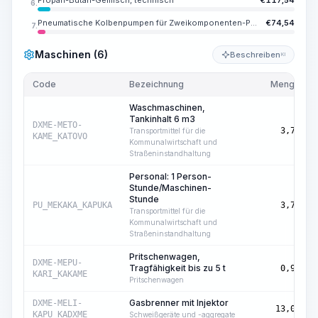
Propan-Butan-Gemisch, technisch
€
117,54
6.
Pneumatische Kolbenpumpen für Zweikomponenten-Polymerverbindungen beim Betrieb mit mobilen Kompressoranlagen, Druckluftleistung bis zu 8,5 l/min
€
74,54
7.
Maschinen (6)
Beschreiben
KI
Code
Bezeichnung
Menge
Waschmaschinen,
Tankinhalt 6 m3
DXME-METO-
3,78
Transportmittel für die
KAME_KATOVO
Kommunalwirtschaft und
Straßeninstandhaltung
Personal: 1 Person-
Stunde/Maschinen-
Stunde
PU_MEKAKA_KAPUKA
3,78
Transportmittel für die
Kommunalwirtschaft und
Straßeninstandhaltung
Pritschenwagen,
DXME-MEPU-
Tragfähigkeit bis zu 5 t
0,90
KARI_KAKAME
Pritschenwagen
Gasbrenner mit Injektor
DXME-MELI-
13,06
KAPU_KADXME
Schweißgeräte und -aggregate