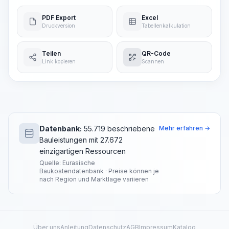
PDF Export
Excel
Druckversion
Tabellenkalkulation
Teilen
QR-Code
Link kopieren
Scannen
Datenbank:
55.719 beschriebene
Mehr erfahren →
Bauleistungen mit 27.672
einzigartigen Ressourcen
Quelle: Eurasische
Baukostendatenbank · Preise können je
nach Region und Marktlage variieren
Über uns
Anleitung
Datenschutz
AGB
Impressum
Katalog