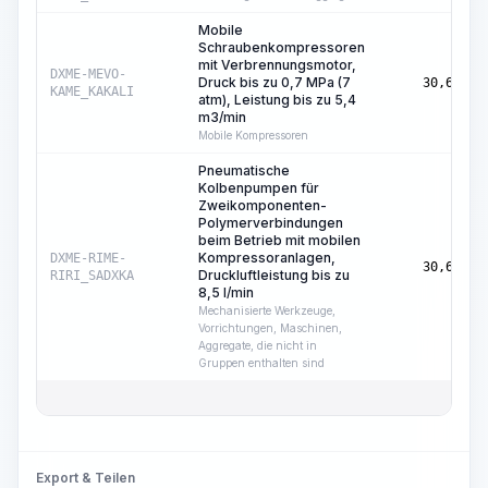
Mobile
Schraubenkompressoren
mit Verbrennungsmotor,
DXME-MEVO-
Druck bis zu 0,7 MPa (7
30,69
KAME_KAKALI
atm), Leistung bis zu 5,4
m3/min
Mobile Kompressoren
Pneumatische
Kolbenpumpen für
Zweikomponenten-
Polymerverbindungen
beim Betrieb mit mobilen
Kompressoranlagen,
DXME-RIME-
30,69
Druckluftleistung bis zu
RIRI_SADXKA
8,5 l/min
Mechanisierte Werkzeuge,
Vorrichtungen, Maschinen,
Aggregate, die nicht in
Gruppen enthalten sind
Export & Teilen