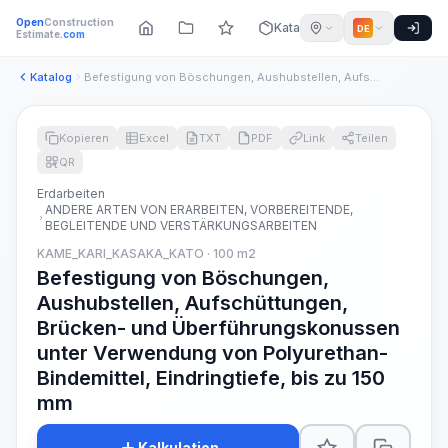
Open
Construction
Katalog
DE
Estimate
.com
Katalog
Befestigung von Böschungen, Aushubstellen, Aufschüttungen, B...
Kopieren
Excel
TXT
PDF
Link
Teilen
QR
Erdarbeiten
ANDERE ARTEN VON ERARBEITEN, VORBEREITENDE,
BEGLEITENDE UND VERSTÄRKUNGSARBEITEN
KAME_KARI_KASAKA_KATO · 100 m2
Befestigung von Böschungen,
Aushubstellen, Aufschüttungen,
Brücken- und Überführungskonussen
unter Verwendung von Polyurethan-
Bindemittel, Eindringtiefe, bis zu 150
mm
Kalkulation