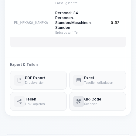
Erdsaugschiffe
Personal: 34
Personen-
Masc
Stunden/Maschinen-
PU_MEKAKA_KANEKA
0,52
Std.
Stunden
Erdsaugschiffe
Export & Teilen
PDF Export
Excel
Druckversion
Tabellenkalkulation
Teilen
QR-Code
Link kopieren
Scannen