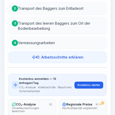
Transport des Baggers zum Entladeort
2
Transport des leeren Baggers zum Ort der
3
Bodenbearbeitung
Vermessungsarbeiten
4
KI: Arbeitsschritte erklären
Arbeitsschritte
Arbeitsablauf visualisieren
PRO
Kostenlos anmelden — 15
~15-30 Sek.
Anfragen/Tag
Kostenlos starten
CO₂-Analyse · Arbeitsschritte · Maschinen ·
Sicherheitscheck
CO₂-Analyse
Regionale Preise
KI
KI
PRO
Umweltauswirkungen
Kaufkraftparität vergleichen
berechnen