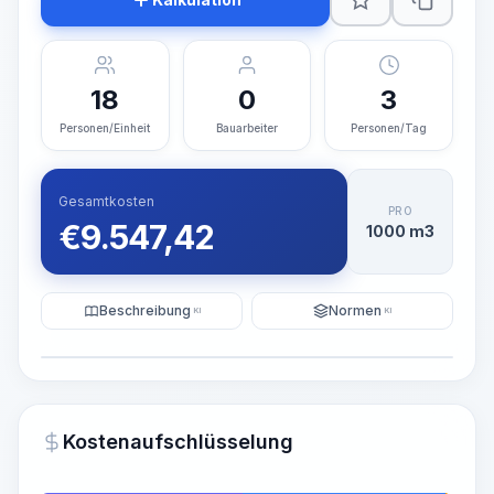
18
0
3
Personen/Einheit
Bauarbeiter
Personen/Tag
Gesamtkosten
PRO
€
9.547,42
1000 m3
Beschreibung
Normen
KI
KI
Illustration
KI-Visualisierung generieren
PRO
Kostenaufschlüsselung
~15-30 Sek.