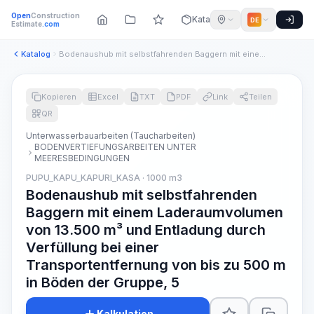
Open
Construction
Katalog
DE
Estimate
.com
Katalog
Bodenaushub mit selbstfahrenden Baggern mit einem Laderaumvo...
Kopieren
Excel
TXT
PDF
Link
Teilen
QR
Unterwasserbauarbeiten (Taucharbeiten)
BODENVERTIEFUNGSARBEITEN UNTER
MEERESBEDINGUNGEN
PUPU_KAPU_KAPURI_KASA · 1000 m3
Bodenaushub mit selbstfahrenden
Baggern mit einem Laderaumvolumen
von 13.500 m³ und Entladung durch
Verfüllung bei einer
Transportentfernung von bis zu 500 m
in Böden der Gruppe, 5
Kalkulation