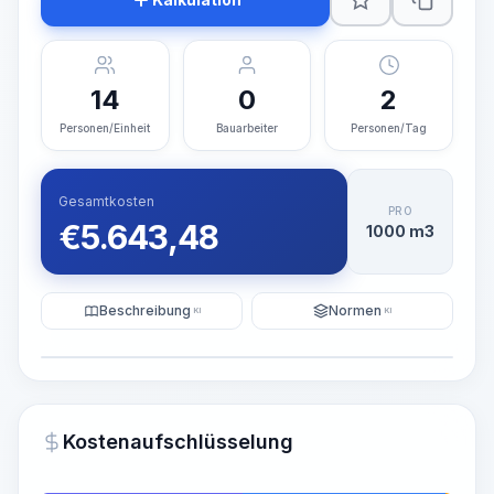
14
0
2
Personen/Einheit
Bauarbeiter
Personen/Tag
Gesamtkosten
PRO
€
5.643,48
1000 m3
Beschreibung
Normen
KI
KI
Illustration
KI-Visualisierung generieren
PRO
Kostenaufschlüsselung
~15-30 Sek.