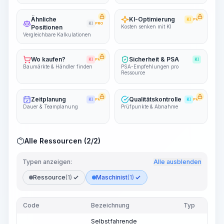
Ähnliche
KI-Optimierung
KI
PRO
KI
PRO
Positionen
Kosten senken mit KI
Vergleichbare Kalkulationen
Wo kaufen?
Sicherheit & PSA
KI
PRO
KI
Baumärkte & Händler finden
PSA-Empfehlungen pro
Ressource
Zeitplanung
Qualitätskontrolle
KI
PRO
KI
PRO
Dauer & Teamplanung
Prüfpunkte & Abnahme
Alle Ressourcen (2/2)
Typen anzeigen:
Alle ausblenden
Ressource
(1)
Maschinist
(1)
Code
Bezeichnung
Typ
Selbstfahrende