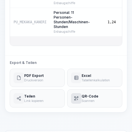
Erdsaugschiffe
Personal: 11
Personen-
Masc
Stunden/Maschinen-
PU_MEKAKA_KANERI
1,24
Std.
Stunden
Erdsaugschiffe
Export & Teilen
PDF Export
Excel
Druckversion
Tabellenkalkulation
Teilen
QR-Code
Link kopieren
Scannen