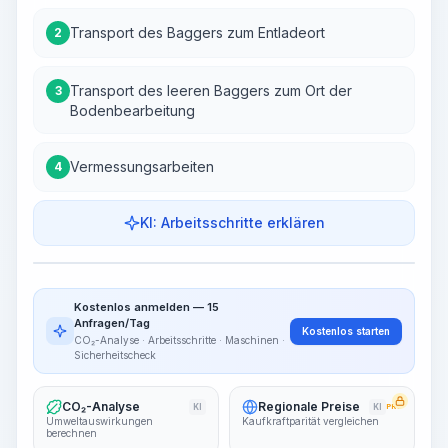
Transport des Baggers zum Entladeort
2
Transport des leeren Baggers zum Ort der
3
Bodenbearbeitung
Vermessungsarbeiten
4
KI: Arbeitsschritte erklären
Arbeitsschritte
Arbeitsablauf visualisieren
PRO
Kostenlos anmelden — 15
~15-30 Sek.
Anfragen/Tag
Kostenlos starten
CO₂-Analyse · Arbeitsschritte · Maschinen ·
Sicherheitscheck
CO₂-Analyse
Regionale Preise
KI
KI
PRO
Umweltauswirkungen
Kaufkraftparität vergleichen
berechnen