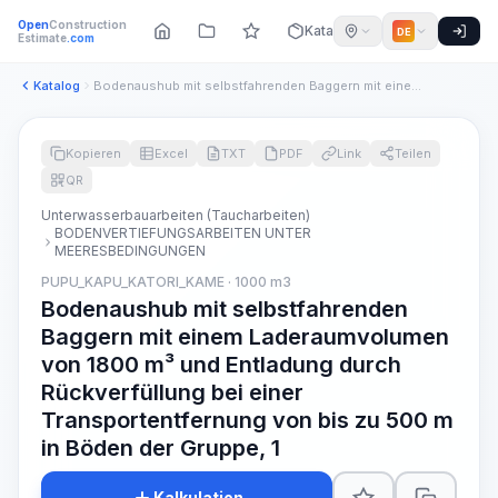
Open
Construction
Katalog
DE
Estimate
.com
Katalog
Bodenaushub mit selbstfahrenden Baggern mit einem Laderaumvo...
Kopieren
Excel
TXT
PDF
Link
Teilen
QR
Unterwasserbauarbeiten (Taucharbeiten)
BODENVERTIEFUNGSARBEITEN UNTER
MEERESBEDINGUNGEN
PUPU_KAPU_KATORI_KAME · 1000 m3
Bodenaushub mit selbstfahrenden
Baggern mit einem Laderaumvolumen
von 1800 m³ und Entladung durch
Rückverfüllung bei einer
Transportentfernung von bis zu 500 m
in Böden der Gruppe, 1
Kalkulation