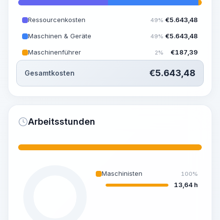
Ressourcenkosten
€
5.643,48
49%
Maschinen & Geräte
€
5.643,48
49%
Maschinenführer
€
187,39
2%
€
5.643,48
Gesamtkosten
Arbeitsstunden
Maschinisten
100%
13,64 h