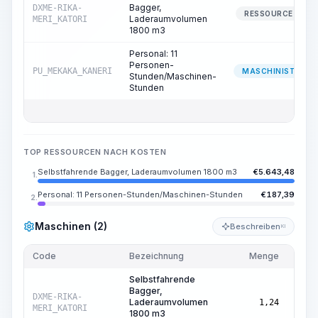
Bagger,
DXME-RIKA-
RESSOURCE
Laderaumvolumen
MERI_KATORI
1800 m3
Personal: 11
Personen-
PU_MEKAKA_KANERI
MASCHINIST
Stunden/Maschinen-
Stunden
TOP RESSOURCEN NACH KOSTEN
Selbstfahrende Bagger, Laderaumvolumen 1800 m3
€
5.643,48
1.
Personal: 11 Personen-Stunden/Maschinen-Stunden
€
187,39
2.
Maschinen (2)
Beschreiben
KI
Code
Bezeichnung
Menge
Einhe
Selbstfahrende
Bagger,
Masc
DXME-RIKA-
Laderaumvolumen
1,24
Std.
MERI_KATORI
1800 m3