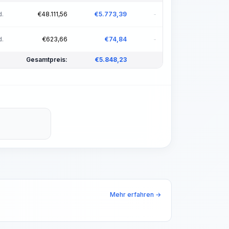
d.
€
48.111,56
€
5.773,39
-
d.
€
623,66
€
74,84
-
Gesamtpreis:
€
5.848,23
Mehr erfahren →