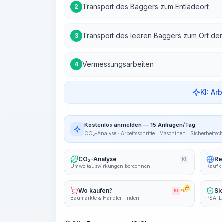
Transport des Baggers zum Entladeort
2
Transport des leeren Baggers zum Ort de
3
Vermessungsarbeiten
4
KI: Ar
Kostenlos anmelden — 15 Anfragen/Tag
CO₂-Analyse · Arbeitsschritte · Maschinen · Sicherheitsc
CO₂-Analyse
Re
KI
Umweltauswirkungen berechnen
Kaufkr
Wo kaufen?
Si
KI
PRO
Baumärkte & Händler finden
PSA-E