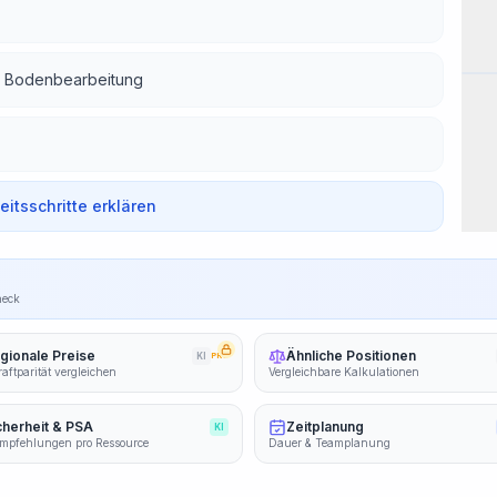
Arb
r Bodenbearbeitung
beitsschritte erklären
heck
gionale Preise
Ähnliche Positionen
KI
PRO
aftparität vergleichen
Vergleichbare Kalkulationen
cherheit & PSA
Zeitplanung
KI
mpfehlungen pro Ressource
Dauer & Teamplanung