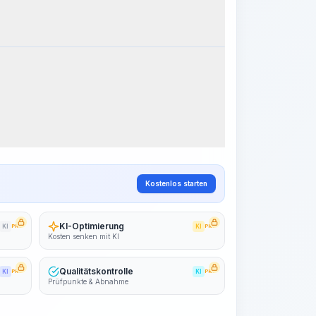
eitsschritte
Arbeitsablauf visualisieren
PRO
~15-30 Sek.
Kostenlos starten
KI-Optimierung
KI
PRO
KI
PRO
Kosten senken mit KI
Qualitätskontrolle
KI
PRO
KI
PRO
Prüfpunkte & Abnahme