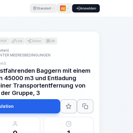
Standort
Anmelden
DE
PDF
Link
Teilen
QR
iten)
UNTER MEERESBEDINGUNGEN
 m3
stfahrenden Baggern mit einem
n 45000 m3 und Entladung
einer Transportentfernung von
 der Gruppe, 3
ulation