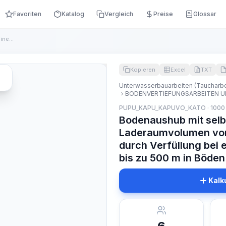
Favoriten
Katalog
Vergleich
Preise
Glossar
Bodenaushub mit selbstfahrenden Baggern mit einem Laderaumvo...
Kopieren
Excel
TXT
Unterwasserbauarbeiten (Taucharbe
BODENVERTIEFUNGSARBEITEN 
PUPU_KAPU_KAPUVO_KATO · 1000
Bodenaushub mit selb
Laderaumvolumen vo
durch Verfüllung bei 
bis zu 500 m in Böden
Kalk