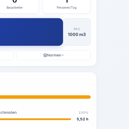
0
1
Bauarbeiter
Personen/Tag
PRO
1000 m3
Normen
KI
chinisten
100%
5,52 h