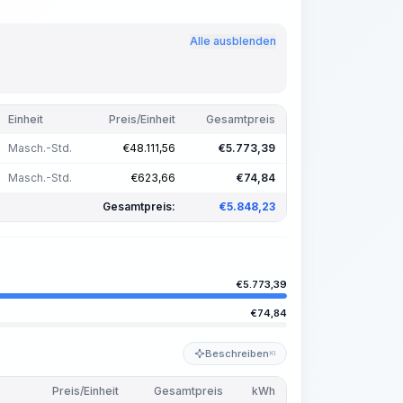
Alle ausblenden
Einheit
Preis/Einheit
Gesamtpreis
Masch.-Std.
€
48.111,56
€
5.773,39
Masch.-Std.
€
623,66
€
74,84
Gesamtpreis:
€
5.848,23
€
5.773,39
€
74,84
Beschreiben
KI
Preis/Einheit
Gesamtpreis
kWh