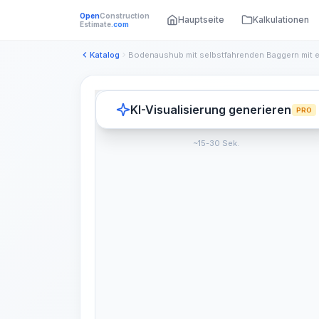
Open
Construction
Hauptseite
Kalkulationen
Estimate
.com
Katalog
KI-Visualisierung generieren
PRO
~15-30 Sek.