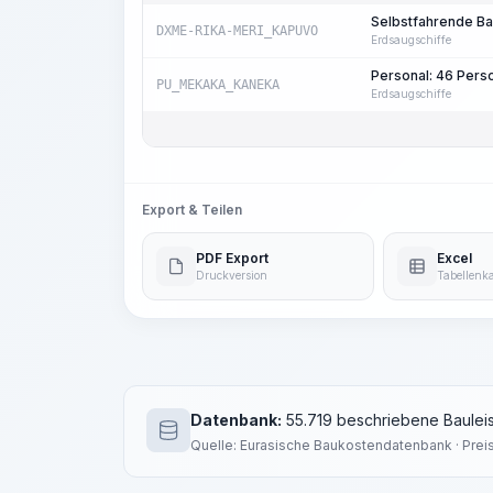
Selbstfahrende B
DXME-RIKA-MERI_KAPUVO
Erdsaugschiffe
Personal: 46 Per
PU_MEKAKA_KANEKA
Erdsaugschiffe
Export & Teilen
PDF Export
Excel
Druckversion
Tabellenka
Datenbank:
55.719 beschriebene Bauleis
Quelle: Eurasische Baukostendatenbank · Prei