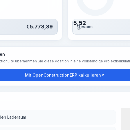
5,52
€
5.773,39
Gesamt
Std.
ren
tionERP übernehmen Sie diese Position in eine vollständige Projektkalkulat
Mit OpenConstructionERP kalkulieren
 den Laderaum