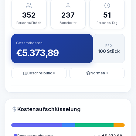
352
237
51
Personen/Einheit
Bauarbeiter
Personen/Tag
Gesamtkosten
PRO
€
5.373,89
100 Stück
Beschreibung
Normen
KI
KI
Illustration
KI-Visualisierung generieren
PRO
Kostenaufschlüsselung
~15-30 Sek.
Ressourcenkosten
€
5.373,89
45%