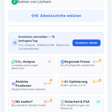
Bohren von Löchern
2
KI: Arbeitsschritte erklären
Arbeitsschritte
Arbeitsablauf visualisieren
PRO
Kostenlos anmelden — 15
~15-30 Sek.
Anfragen/Tag
Kostenlos starten
CO₂-Analyse · Arbeitsschritte · Maschinen ·
Sicherheitscheck
CO₂-Analyse
Regionale Preise
KI
KI
PRO
Umweltauswirkungen
Kaufkraftparität vergleichen
berechnen
Ähnliche
KI-Optimierung
KI
PRO
KI
PRO
Positionen
Kosten senken mit KI
Vergleichbare Kalkulationen
Wo kaufen?
Sicherheit & PSA
KI
PRO
KI
Baumärkte & Händler finden
PSA-Empfehlungen pro
Ressource