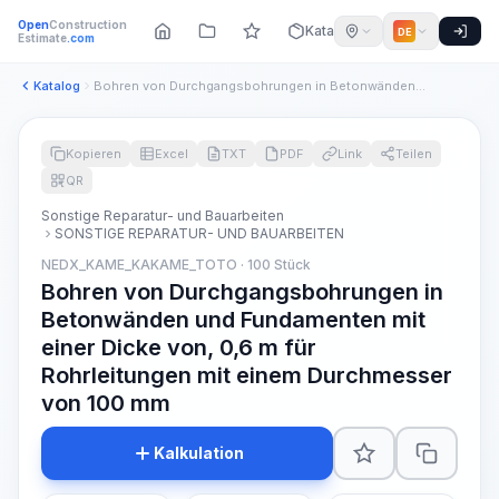
Open
Construction
Katalog
DE
Estimate
.com
Katalog
Bohren von Durchgangsbohrungen in Betonwänden und Fundamente...
Kopieren
Excel
TXT
PDF
Link
Teilen
QR
Sonstige Reparatur- und Bauarbeiten
SONSTIGE REPARATUR- UND BAUARBEITEN
NEDX_KAME_KAKAME_TOTO · 100 Stück
Bohren von Durchgangsbohrungen in
Betonwänden und Fundamenten mit
einer Dicke von, 0,6 m für
Rohrleitungen mit einem Durchmesser
von 100 mm
Kalkulation