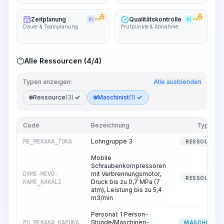
Zeitplanung
Qualitätskontrolle
KI
PRO
KI
PRO
Dauer & Teamplanung
Prüfpunkte & Abnahme
Alle Ressourcen (4/4)
Typen anzeigen:
Alle ausblenden
Ressource
(3)
Maschinist
(1)
Code
Bezeichnung
Typ
Lohngruppe 3
ME_MEKAKA_TOKA
RESSOURCE
Mobile
Schraubenkompressoren
mit Verbrennungsmotor,
DXME-MEVO-
RESSOURCE
Druck bis zu 0,7 MPa (7
KAME_KAKALI
atm), Leistung bis zu 5,4
m3/min
Personal: 1 Person-
Stunde/Maschinen-
PU_MEKAKA_KAPUKA
MASCHINIST