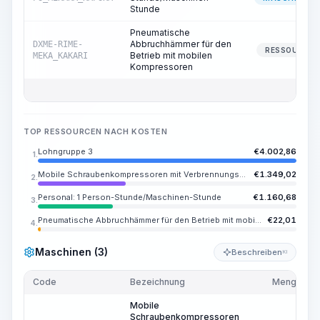
Stunde
Pneumatische
Abbruchhämmer für den
DXME-RIME-
RESSOURCE
Betrieb mit mobilen
MEKA_KAKARI
Kompressoren
TOP RESSOURCEN NACH KOSTEN
Lohngruppe 3
€
4.002,86
1.
Mobile Schraubenkompressoren mit Verbrennungsmotor, Druck bis zu 0,7 MPa (7 atm), Leistung bis zu 5,4 m3/min
€
1.349,02
2.
Personal: 1 Person-Stunde/Maschinen-Stunde
€
1.160,68
3.
Pneumatische Abbruchhämmer für den Betrieb mit mobilen Kompressoren
€
22,01
4.
Maschinen (3)
Beschreiben
KI
Code
Bezeichnung
Menge
Mobile
Schraubenkompressoren