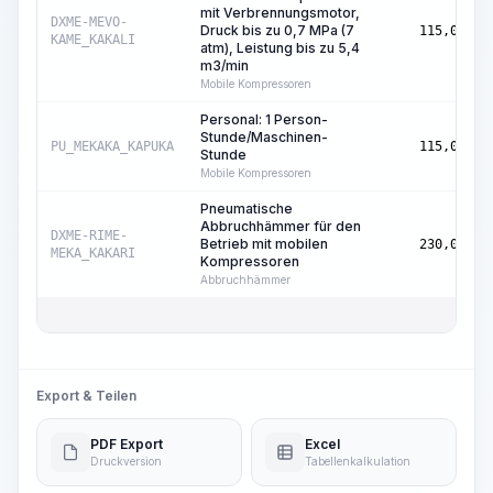
mit Verbrennungsmotor,
DXME-MEVO-
Druck bis zu 0,7 MPa (7
115,00
KAME_KAKALI
atm), Leistung bis zu 5,4
m3/min
Mobile Kompressoren
Personal: 1 Person-
Stunde/Maschinen-
PU_MEKAKA_KAPUKA
115,00
Stunde
Mobile Kompressoren
Pneumatische
Abbruchhämmer für den
DXME-RIME-
Betrieb mit mobilen
230,00
MEKA_KAKARI
Kompressoren
Abbruchhämmer
Export & Teilen
PDF Export
Excel
Druckversion
Tabellenkalkulation