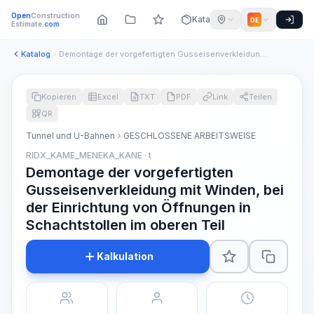
Open
Construction
Katalog
DE
Estimate
.com
Katalog
Demontage der vorgefertigten Gusseisenverkleidung mit Winden...
Kopieren
Excel
TXT
PDF
Link
Teilen
QR
Tunnel und U-Bahnen
GESCHLOSSENE ARBEITSWEISE
RIDX_KAME_MENEKA_KANE · t
Demontage der vorgefertigten
Gusseisenverkleidung mit Winden, bei
der Einrichtung von Öffnungen in
Schachtstollen im oberen Teil
Kalkulation