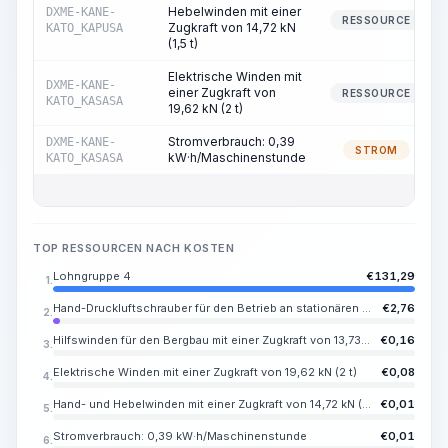
Hebelwinden mit einer
DXME-KANE-
RESSOURCE
Zugkraft von 14,72 kN
KATO_KAPUSA
(1,5 t)
Elektrische Winden mit
DXME-KANE-
einer Zugkraft von
RESSOURCE
KATO_KASASA
19,62 kN (2 t)
Stromverbrauch: 0,39
DXME-KANE-
STROM
kW·h/Maschinenstunde
KATO_KASASA
TOP RESSOURCEN NACH KOSTEN
Lohngruppe 4
€
131,29
1.
Hand-Druckluftschrauber für den Betrieb an stationären Kompressorstationen
€
2,76
2.
Hilfswinden für den Bergbau mit einer Zugkraft von 13,73 kN (1,4 t)
€
0,16
3.
Elektrische Winden mit einer Zugkraft von 19,62 kN (2 t)
€
0,08
4.
Hand- und Hebelwinden mit einer Zugkraft von 14,72 kN (1,5 t)
€
0,01
5.
Stromverbrauch: 0,39 kW·h/Maschinenstunde
€
0,01
6.