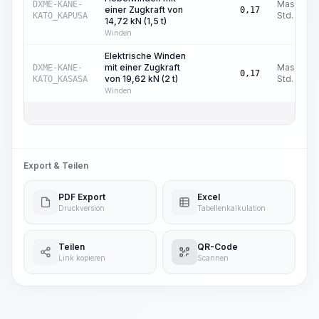
Masch.-
DXME-KANE-
einer Zugkraft von
0,17
Std.
KATO_KAPUSA
14,72 kN (1,5 t)
Winden
Elektrische Winden
mit einer Zugkraft
Masch.-
DXME-KANE-
0,17
von 19,62 kN (2 t)
Std.
KATO_KASASA
Winden
Export & Teilen
PDF Export
Excel
Druckversion
Tabellenkalkulation
Teilen
QR-Code
Link kopieren
Scannen