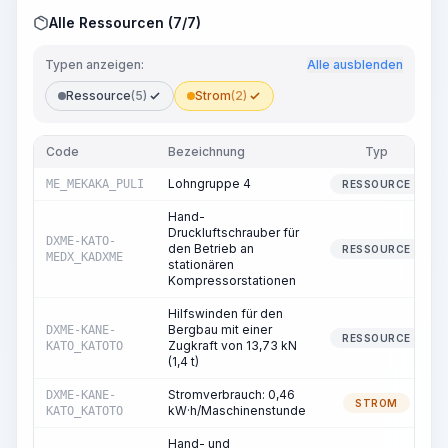
Alle Ressourcen (7/7)
Typen anzeigen:
Alle ausblenden
Ressource
(5)
Strom
(2)
Code
Bezeichnung
Typ
Lohngruppe 4
ME_MEKAKA_PULI
RESSOURCE
Hand-
Druckluftschrauber für
DXME-KATO-
den Betrieb an
RESSOURCE
MEDX_KADXME
stationären
Kompressorstationen
Hilfswinden für den
Bergbau mit einer
DXME-KANE-
RESSOURCE
Zugkraft von 13,73 kN
KATO_KATOTO
(1,4 t)
Stromverbrauch: 0,46
DXME-KANE-
STROM
kW·h/Maschinenstunde
KATO_KATOTO
Hand- und