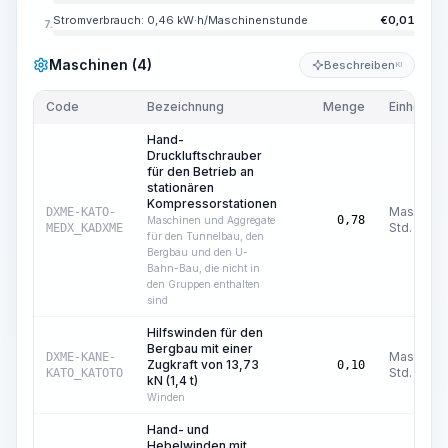
Stromverbrauch: 0,46 kW·h/Maschinenstunde
€
0,01
7.
Maschinen (4)
Beschreiben
KI
Code
Bezeichnung
Menge
Einheit
Hand-
Druckluftschrauber
für den Betrieb an
stationären
Kompressorstationen
Masch.-
DXME-KATO-
0,78
Maschinen und Aggregate
Std.
MEDX_KADXME
für den Tunnelbau, den
Bergbau und den U-
Bahn-Bau, die nicht in
den Gruppen enthalten
sind
Hilfswinden für den
Bergbau mit einer
Masch.-
DXME-KANE-
Zugkraft von 13,73
0,10
Std.
KATO_KATOTO
kN (1,4 t)
Winden
Hand- und
Hebelwinden mit