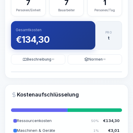
7
7
1
Personen/Einheit
Bauarbeiter
Personen/Tag
Gesamtkosten
PRO
€
134,30
t
Beschreibung
Normen
KI
KI
Illustration
KI-Visualisierung generieren
PRO
Kostenaufschlüsselung
~15-30 Sek.
Ressourcenkosten
€
134,30
50%
Maschinen & Geräte
€
3,01
1%