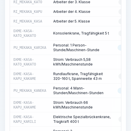
Arbeiter der 3. Klasse
RI_MEKAKA_KATO
RESS
Arbeiter der 4. Klasse
RI_MEKAKA_KAPU
RESS
Arbeiter der 5. Klasse
RI_MEKAKA_KASA
RESS
DXME-KASA-
Konsolenkrane, Tragfähigkeit 5 t
RESS
KATO_KAKATO
Personal: 1 Person-
PU_MEKAKA_KARIKA
MASC
Stunde/Maschinen-Stunde
Strom: Verbrauch 5,58
DXME-KASA-
ST
kWh/Maschinenstunde
KATO_KAKATO
Rundlaufkrane, Tragfähigkeit
DXME-KASA-
RESS
320-160 t, Spannweite 43 m
KAPU_KAKAME
Personal: 4 Mann-
PU_MEKAKA_KANEKA
MASC
Stunden/Maschinen-Stunden
Strom: Verbrauch 66
DXME-KASA-
ST
kWh/Maschinenstunde
KAPU_KAKAME
Elektrische Spezialbrückenkrane,
DXME-KASA-
RESS
Tragkraft 400 t
KAPU_KARILI