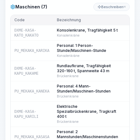
Maschinen (7)
Beschreiben
KI
Code
Bezeichnung
Me
Konsolenkrane, Tragfähigkeit 5 t
DXME-KASA-
8
KATO_KAKATO
Konsolenkräne
Personal: 1 Person-
Stunde/Maschinen-Stunde
PU_MEKAKA_KARIKA
8
Konsolenkräne
Rundlaufkrane, Tragfähigkeit
DXME-KASA-
320-160 t, Spannweite 43 m
20
KAPU_KAKAME
Brückenkrane
Personal: 4 Mann-
Stunden/Maschinen-Stunden
PU_MEKAKA_KANEKA
20
Brückenkrane
Elektrische
Spezialbrückenkrane, Tragkraft
DXME-KASA-
8
400 t
KAPU_KARILI
Brückenkrane
Personal: 2
Mannstunden/Maschinenstunden
PU_MEKAKA_KASASA
8