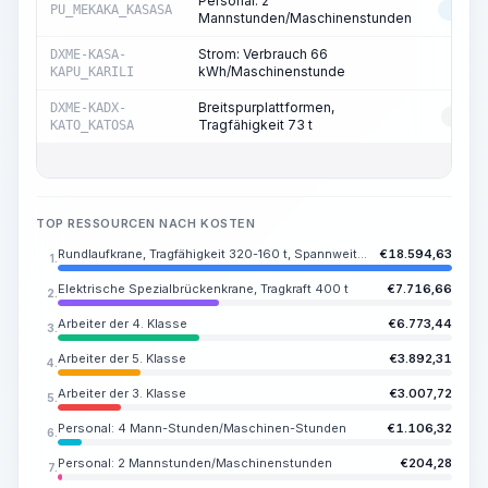
Personal: 2
PU_MEKAKA_KASASA
MASC
Mannstunden/Maschinenstunden
Strom: Verbrauch 66
DXME-KASA-
ST
kWh/Maschinenstunde
KAPU_KARILI
Breitspurplattformen,
DXME-KADX-
RESS
Tragfähigkeit 73 t
KATO_KATOSA
TOP RESSOURCEN NACH KOSTEN
Rundlaufkrane, Tragfähigkeit 320-160 t, Spannweite 43 m
€
18.594,63
1.
Elektrische Spezialbrückenkrane, Tragkraft 400 t
€
7.716,66
2.
Arbeiter der 4. Klasse
€
6.773,44
3.
Arbeiter der 5. Klasse
€
3.892,31
4.
Arbeiter der 3. Klasse
€
3.007,72
5.
Personal: 4 Mann-Stunden/Maschinen-Stunden
€
1.106,32
6.
Personal: 2 Mannstunden/Maschinenstunden
€
204,28
7.