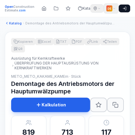
Open
Construction
Katalog
DE
Estimate
.com
Katalog
Demontage des Antriebsmotors der Hauptumwälzpumpe
Kopieren
Excel
TXT
PDF
Link
Teilen
QR
Ausrüstung für Kernkraftwerke
ÜBERPRÜFUNG DER HAUPTAUSRÜSTUNG VON
KERNKRAFTWERKEN
METO_METO_KAKAME_KAMEm · Stück
Demontage des Antriebsmotors der
Hauptumwälzpumpe
Kalkulation
819
713
117