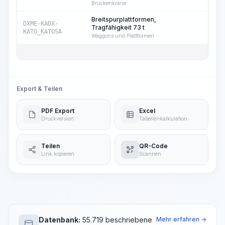
Brückenkrane
Breitspurplattformen,
DXME-KADX-
Tragfähigkeit 73 t
8
KATO_KATOSA
Waggons und Plattformen
Export & Teilen
PDF Export
Excel
Druckversion
Tabellenkalkulation
Teilen
QR-Code
Link kopieren
Scannen
Datenbank:
55.719 beschriebene
Mehr erfahren →