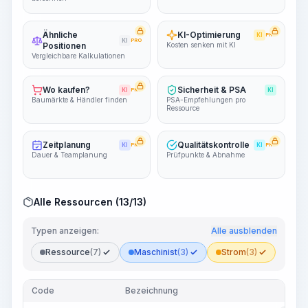
Ähnliche
KI-Optimierung
KI
PRO
KI
PRO
Positionen
Kosten senken mit KI
Vergleichbare Kalkulationen
Wo kaufen?
Sicherheit & PSA
KI
PRO
KI
Baumärkte & Händler finden
PSA-Empfehlungen pro
Ressource
Zeitplanung
Qualitätskontrolle
KI
PRO
KI
PRO
Dauer & Teamplanung
Prüfpunkte & Abnahme
Alle Ressourcen (13/13)
Typen anzeigen:
Alle ausblenden
Ressource
(7)
Maschinist
(3)
Strom
(3)
Code
Bezeichnung
T