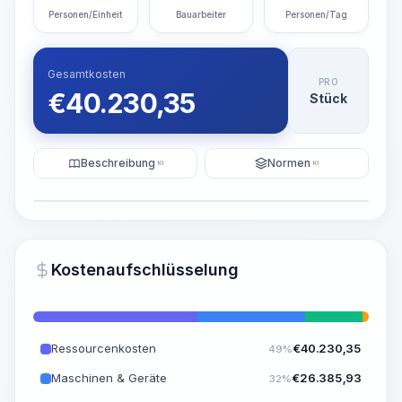
Personen/Einheit
Bauarbeiter
Personen/Tag
Gesamtkosten
PRO
€
40.230,35
Stück
Beschreibung
Normen
KI
KI
Illustration
KI-Visualisierung generieren
PRO
Kostenaufschlüsselung
~15-30 Sek.
Ressourcenkosten
€
40.230,35
49%
Maschinen & Geräte
€
26.385,93
32%