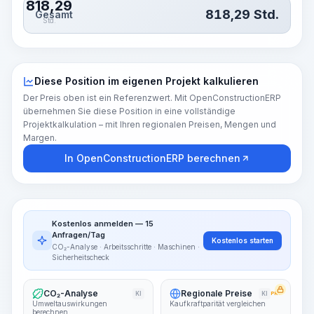
818,29
818,29
Std.
Gesamt
Std.
Diese Position im eigenen Projekt kalkulieren
Der Preis oben ist ein Referenzwert. Mit OpenConstructionERP
übernehmen Sie diese Position in eine vollständige
Projektkalkulation – mit Ihren regionalen Preisen, Mengen und
Margen.
In OpenConstructionERP berechnen
Kostenlos anmelden — 15
Anfragen/Tag
Kostenlos starten
CO₂-Analyse · Arbeitsschritte · Maschinen ·
Sicherheitscheck
CO₂-Analyse
Regionale Preise
KI
KI
PRO
Umweltauswirkungen
Kaufkraftparität vergleichen
berechnen