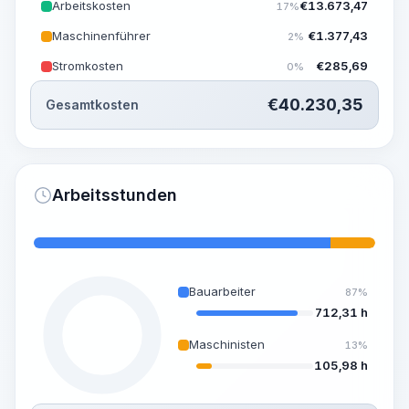
Arbeitskosten
€
13.673,47
17%
Maschinenführer
€
1.377,43
2%
Stromkosten
€
285,69
0%
€
40.230,35
Gesamtkosten
Arbeitsstunden
Bauarbeiter
87%
712,31 h
Maschinisten
13%
105,98 h