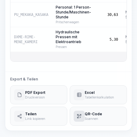
Personal: 1 Person-
Stunde/Maschinen-
Masch
PU_MEKAKA_KASAKA
30,63
Stunde
Std.
Pritschenwagen
Hydraulische
Pressen mit
Masch
DXME-RIME-
5,30
Elektroantrieb
Std.
MENE_KAMERI
Pressen
Export & Teilen
PDF Export
Excel
Druckversion
Tabellenkalkulation
Teilen
QR-Code
Link kopieren
Scannen