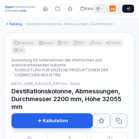
Open
Construction
Katalog
DE
Estimate
.com
Katalog
Destillationskolonne, Abmessungen, Durchmesser 2200 mm, Höhe...
Kopieren
Excel
TXT
PDF
Link
Teilen
QR
Ausrüstung für Unternehmen der chemischen und
erdölverarbeitenden Industrie
AUSRÜSTUNG FÜR EINZELNE PRODUKTIONEN DER
CHEMISCHEN INDUSTRIE
MEVO_KARI_KASASA_KAPUm · Stück
Destillationskolonne, Abmessungen,
Durchmesser 2200 mm, Höhe 32055
mm
Kalkulation