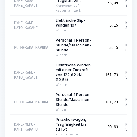
Tragkraft 25 t
Masch
DXME-KASA-
53,09
Std.
KANE_KAKALI
Kranwagen auf
Raupenfahrwerk
Elektrische Slip-
Masch
DXME-KANE-
Winden 10 t
5,15
Std.
KATO_KASAME
Winden
Personal: 1 Person-
Stunde/Maschinen-
Masch
PU_MEKAKA_KAPUKA
5,15
Stunde
Std.
Winden
Elektrische Winden
mit einer Zugkraft
Masch
DXME-KANE-
von 122,62 kN
161,73
Std.
KATO_KASALI
(12,5 t)
Winden
Personal: 1 Person-
Stunde/Maschinen-
Masch
PU_MEKAKA_KATOKA
161,73
Stunde
Std.
Winden
Pritschenwagen,
Tragfähigkeit bis
Masch
DXME-MEPU-
30,63
zu 15 t
Std.
KARI_KAKAPU
Pritschenwagen