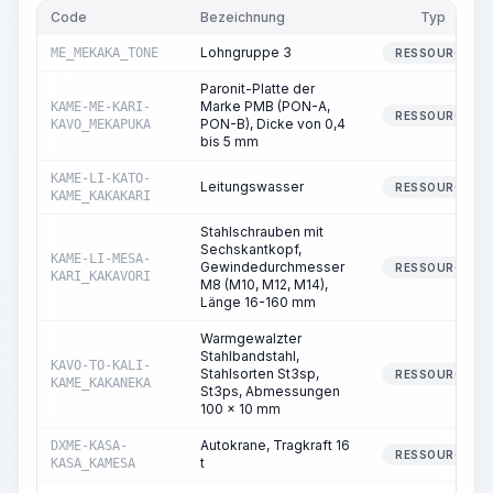
Code
Bezeichnung
Typ
Lohngruppe 3
ME_MEKAKA_TONE
RESSOURCE
Paronit-Platte der
Marke PMB (PON-A,
KAME-ME-KARI-
RESSOURCE
PON-B), Dicke von 0,4
KAVO_MEKAPUKA
bis 5 mm
KAME-LI-KATO-
Leitungswasser
RESSOURCE
KAME_KAKAKARI
Stahlschrauben mit
Sechskantkopf,
KAME-LI-MESA-
Gewindedurchmesser
RESSOURCE
KARI_KAKAVORI
M8 (M10, M12, M14),
Länge 16-160 mm
Warmgewalzter
Stahlbandstahl,
KAVO-TO-KALI-
Stahlsorten St3sp,
RESSOURCE
KAME_KAKANEKA
St3ps, Abmessungen
100 x 10 mm
Autokrane, Tragkraft 16
DXME-KASA-
RESSOURCE
t
KASA_KAMESA