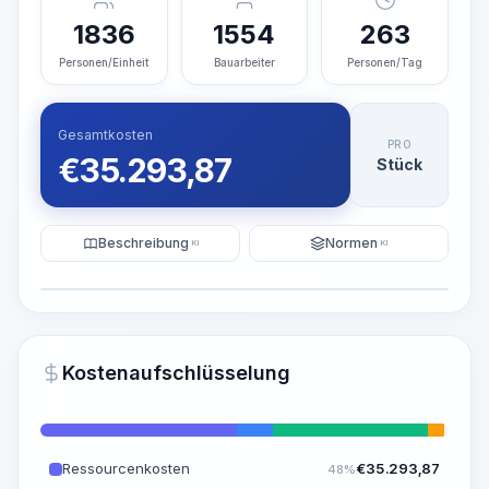
1836
1554
263
Personen/Einheit
Bauarbeiter
Personen/Tag
Gesamtkosten
PRO
€
35.293,87
Stück
Beschreibung
Normen
KI
KI
Illustration
KI-Visualisierung generieren
PRO
Kostenaufschlüsselung
~15-30 Sek.
Ressourcenkosten
€
35.293,87
48%