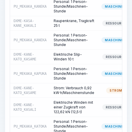
Personal: 1 Person-
Stunde/Maschinen-
PU_MEKAKA_KANEKA
MASCHINIST
Stunde
Raupenkrane, Tragkraft
DXME-KASA-
RESSOURCE
25 t
KANE_KAKALI
Personal: 1 Person-
Stunde/Maschinen-
PU_MEKAKA_KANEKA
MASCHINIST
Stunde
Elektrische Slip-
DXME-KANE-
RESSOURCE
Winden 10 t
KATO_KASAME
Personal: 1 Person-
Stunde/Maschinen-
PU_MEKAKA_KAPUKA
MASCHINIST
Stunde
Strom: Verbrauch 0,92
DXME-KANE-
STROM
kW·h/Maschinenstunde
KATO_KASAME
Elektrische Winden mit
DXME-KANE-
einer Zugkraft von
RESSOURCE
KATO_KASALI
122,62 kN (12,5 t)
Personal: 1 Person-
Stunde/Maschinen-
PU_MEKAKA_KATOKA
MASCHINIST
Stunde