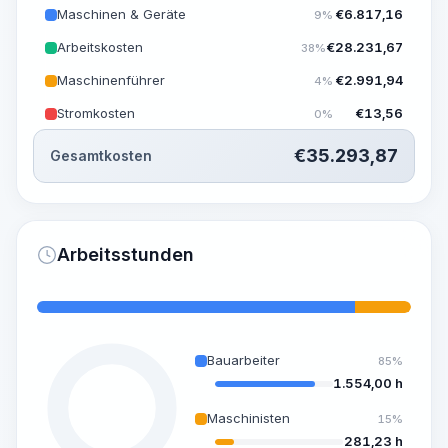
Maschinen & Geräte
€
6.817,16
9%
Arbeitskosten
€
28.231,67
38%
Maschinenführer
€
2.991,94
4%
Stromkosten
€
13,56
0%
€
35.293,87
Gesamtkosten
Arbeitsstunden
Bauarbeiter
85%
1.554,00 h
Maschinisten
15%
281,23 h