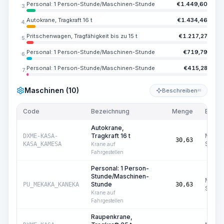
Personal: 1 Person-Stunde/Maschinen-Stunde
€
1.449,60
3.
Autokrane, Tragkraft 16 t
€
1.434,46
4.
Pritschenwagen, Tragfähigkeit bis zu 15 t
€
1.217,27
5.
Personal: 1 Person-Stunde/Maschinen-Stunde
€
719,79
6.
Personal: 1 Person-Stunde/Maschinen-Stunde
€
415,28
7.
Maschinen (10)
Beschreiben
KI
Code
Bezeichnung
Menge
Einhei
Autokrane,
Tragkraft 16 t
Masch
DXME-KASA-
30,63
Std.
KASA_KAMESA
Krane auf
Fahrgestellen
Personal: 1 Person-
Stunde/Maschinen-
Masch
Stunde
PU_MEKAKA_KANEKA
30,63
Std.
Krane auf
Fahrgestellen
Raupenkrane,