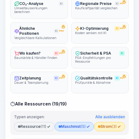
CO₂-Analyse
Regionale Preise
KI
KI
PRO
Umweltauswirkungen
Kaufkraftparität vergleichen
berechnen
Ähnliche
KI-Optimierung
KI
PRO
KI
PRO
Positionen
Kosten senken mit KI
Vergleichbare Kalkulationen
Wo kaufen?
Sicherheit & PSA
KI
PRO
KI
Baumärkte & Händler finden
PSA-Empfehlungen pro
Ressource
Zeitplanung
Qualitätskontrolle
KI
PRO
KI
PRO
Dauer & Teamplanung
Prüfpunkte & Abnahme
Alle Ressourcen (19/19)
Typen anzeigen:
Alle ausblenden
Ressource
(11)
Maschinist
(5)
Strom
(3)