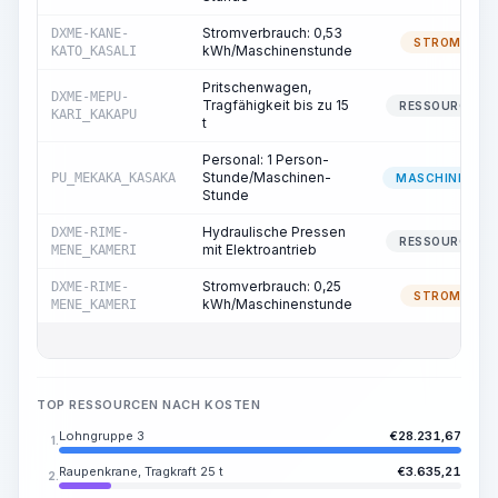
Stromverbrauch: 0,53
DXME-KANE-
STROM
kWh/Maschinenstunde
KATO_KASALI
Pritschenwagen,
DXME-MEPU-
Tragfähigkeit bis zu 15
RESSOURCE
KARI_KAKAPU
t
Personal: 1 Person-
Stunde/Maschinen-
PU_MEKAKA_KASAKA
MASCHINIST
Stunde
Hydraulische Pressen
DXME-RIME-
RESSOURCE
mit Elektroantrieb
MENE_KAMERI
Stromverbrauch: 0,25
DXME-RIME-
STROM
kWh/Maschinenstunde
MENE_KAMERI
TOP RESSOURCEN NACH KOSTEN
Lohngruppe 3
€
28.231,67
1.
Raupenkrane, Tragkraft 25 t
€
3.635,21
2.