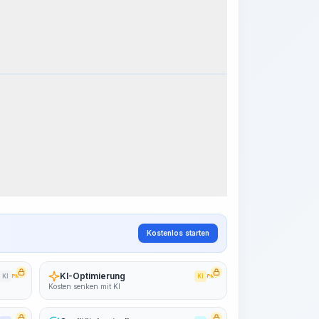
eitsschritte
Arbeitsablauf visualisieren
PRO
~15-30 Sek.
Kostenlos starten
KI-Optimierung
KI
PRO
KI
PRO
Kosten senken mit KI