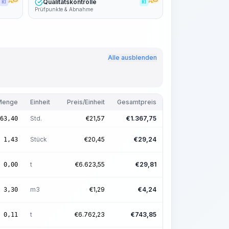
Qualitätskontrolle
KI
PRO
KI
PRO
Prüfpunkte & Abnahme
Alle ausblenden
Menge
Einheit
Preis/Einheit
Gesamtpreis
Std.
€
21,57
€
1.367,75
63,40
Stück
€
20,45
€
29,24
1,43
t
€
6.623,55
€
29,81
0,00
m3
€
1,29
€
4,24
3,30
t
€
6.762,23
€
743,85
0,11