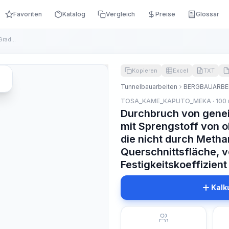
Favoriten
Katalog
Vergleich
Preise
Glossar
Durchbruch von geneigten Schächten bis zu 13 Grad mit Spreng...
Kopieren
Excel
TXT
Tunnelbauarbeiten
BERGBAUARBEI
TOSA_KAME_KAPUTO_MEKA · 100
Durchbruch von genei
mit Sprengstoff von 
die nicht durch Metha
Querschnittsfläche, v
Festigkeitskoeffizient
Kalk