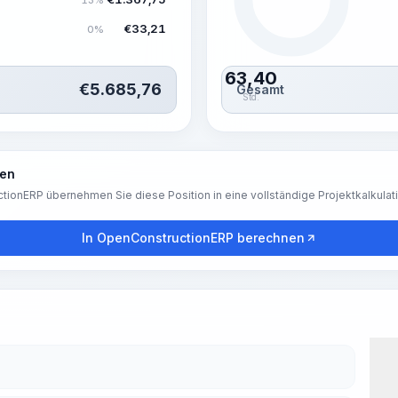
€
33,21
0%
63,40
€
5.685,76
Gesamt
Std.
ren
tionERP übernehmen Sie diese Position in eine vollständige Projektkalkulat
In OpenConstructionERP berechnen