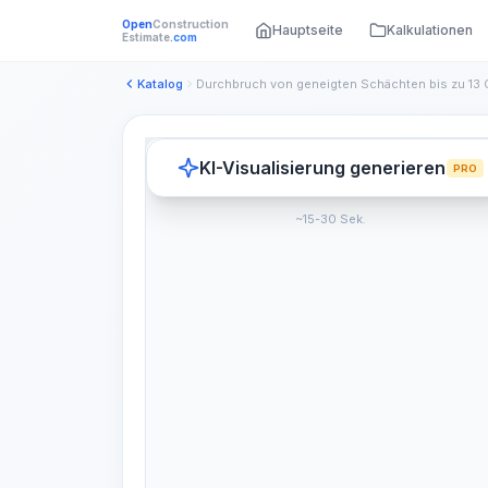
Open
Construction
Hauptseite
Kalkulationen
Estimate
.com
Katalog
KI-Visualisierung generieren
PRO
~15-30 Sek.