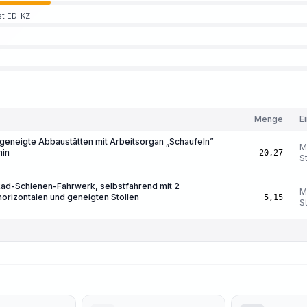
st ED-KZ
Menge
E
 geneigte Abbaustätten mit Arbeitsorgan „Schaufeln”
M
min
20,27
S
ad-Schienen-Fahrwerk, selbstfahrend mit 2
M
horizontalen und geneigten Stollen
5,15
S