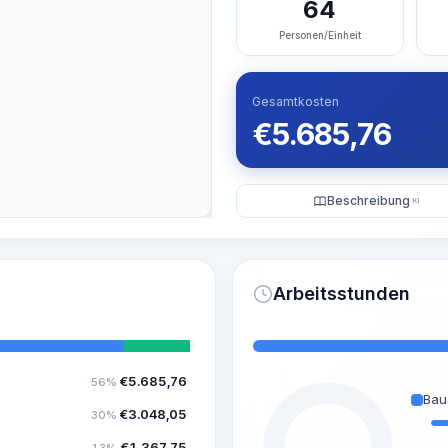
64
Personen/Einheit
Gesamtkosten
€
5.685,76
Beschreibung
KI
Arbeitsstunden
€
5.685,76
56%
Bau
€
3.048,05
30%
€
1.367,75
13%