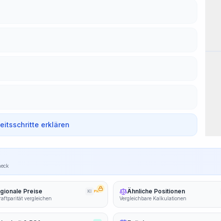
Arb
beitsschritte erklären
heck
gionale Preise
Ähnliche Positionen
KI
PRO
aftparität vergleichen
Vergleichbare Kalkulationen