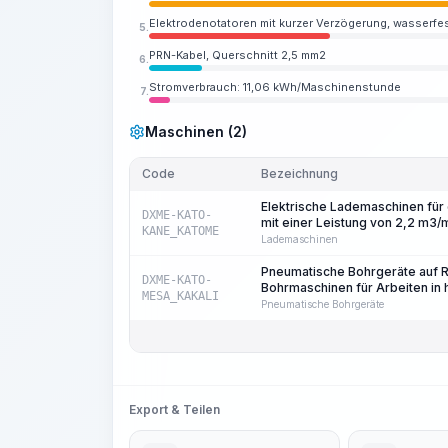
Elektrodenotatoren mit kurzer Verzögerung, wasserfe
5.
PRN-Kabel, Querschnitt 2,5 mm2
6.
Stromverbrauch: 11,06 kWh/Maschinenstunde
7.
Maschinen (2)
Code
Bezeichnung
Elektrische Lademaschinen für
DXME-KATO-
mit einer Leistung von 2,2 m3/
KANE_KATOME
Lademaschinen
Pneumatische Bohrgeräte auf R
DXME-KATO-
Bohrmaschinen für Arbeiten in 
MESA_KAKALI
Pneumatische Bohrgeräte
Export & Teilen