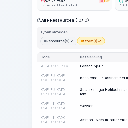
Wo kaufen?
Si
KI
PRO
Baumärkte & Händler finden
PSA-E
Alle Ressourcen (10/10)
Typen anzeigen:
Ressource
(9)
Strom
(1)
Code
Bezeichnung
Lohngruppe 4
ME_MEKAKA_PUDX
KAME-PU-KAME-
Bohrkrone für Bohrhämmer 
KANE_KAKANEME
Sechskantiger Hohlbohrstah
KAME-PU-KATO-
mm
KAPU_KAKAMEME
KAME-LI-KATO-
Wasser
KAME_KAKAKAME
KAME-LI-KADX-
Ammonit 6ZhV in Patronenf
KAME_KAKAKAME