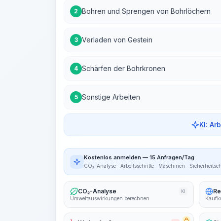
Bohren und Sprengen von Bohrlöchern
2
Verladen von Gestein
3
Schärfen der Bohrkronen
4
Sonstige Arbeiten
5
KI: Ar
Kostenlos anmelden — 15 Anfragen/Tag
CO₂-Analyse · Arbeitsschritte · Maschinen · Sicherheitsc
CO₂-Analyse
Re
KI
Umweltauswirkungen berechnen
Kaufkr