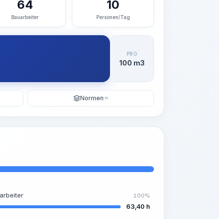
64
10
Bauarbeiter
Personen/Tag
PRO
100 m3
Normen
KI
arbeiter
100%
63,40 h