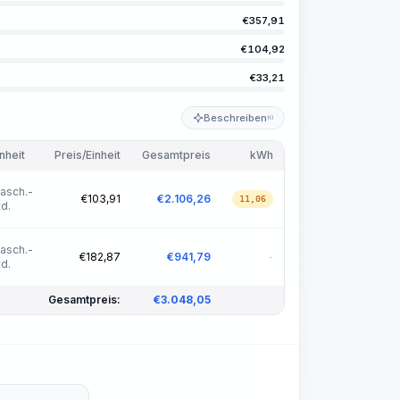
€
357,91
€
104,92
€
33,21
Beschreiben
KI
inheit
Preis/Einheit
Gesamtpreis
kWh
asch.-
€
103,91
€
2.106,26
11,06
td.
asch.-
€
182,87
€
941,79
-
td.
Gesamtpreis:
€
3.048,05