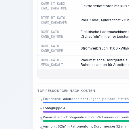
KAME-LI-KADX-
Elektrodenotatoren mit kur
KARI_KAKATOME
RIME-RI-KATO-
PRN-Kabel, Querschnitt 2,5
KADX_KAKAKAPU
Elektrische Lademaschinen f
DXME-KATO-
„Schaufeln” mit einer Leistu
KANE_KATOME
DXME-KATO-
Stromverbrauch: 11,06 kWh
KANE_KATOME
Pneumatische Bohrgeräte au
DXME-KATO-
Bohrmaschinen für Arbeiten 
MESA_KAKALI
TOP RESSOURCEN NACH KOSTEN
Elektrische Lademaschinen für geneigte Abbaustätten 
1.
Lohngruppe 4
2.
Pneumatische Bohrgeräte auf Rad-Schienen-Fahrwerk, 
3.
Ammonit 6ZhV in Patronenform, Durchmesser 32 mm
4.