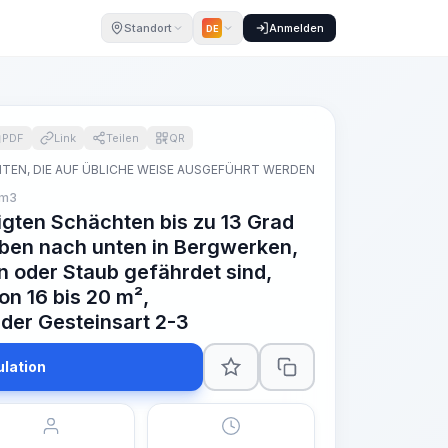
Standort
Anmelden
DE
PDF
Link
Teilen
QR
TEN, DIE AUF ÜBLICHE WEISE AUSGEFÜHRT WERDEN
 m3
gten Schächten bis zu 13 Grad
oben nach unten in Bergwerken,
n oder Staub gefährdet sind,
on 16 bis 20 m²,
 der Gesteinsart 2-3
ulation