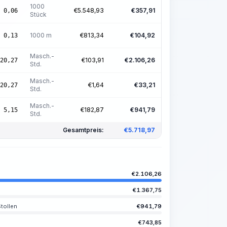
1000
€
5.548,93
€
357,91
0,06
Stück
1000 m
€
813,34
€
104,92
0,13
Masch.-
€
103,91
€
2.106,26
20,27
Std.
Masch.-
€
1,64
€
33,21
20,27
Std.
Masch.-
€
182,87
€
941,79
5,15
Std.
Gesamtpreis:
€
5.718,97
€
2.106,26
€
1.367,75
tollen
€
941,79
€
743,85