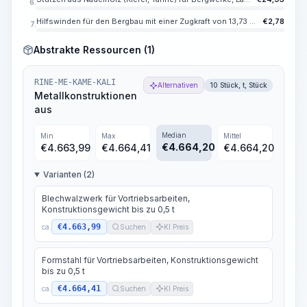
6.
Hilfswinden für den Bergbau mit einer Zugkraft von 13,73 kN (1,4 t)
€
2,78
7.
Abstrakte Ressourcen (1)
RINE-ME-KAME-KALI
Alternativen
10 Stück, t, Stück
Metallkonstruktionen
aus
Median
Min
Max
Mittel
€
4.664,20
€
4.663,99
€
4.664,41
€
4.664,20
Varianten (2)
Blechwalzwerk für Vortriebsarbeiten,
Konstruktionsgewicht bis zu 0,5 t
€4.663,99
ca.
Suchen
KI Preis
Formstahl für Vortriebsarbeiten, Konstruktionsgewicht
bis zu 0,5 t
€4.664,41
ca.
Suchen
KI Preis