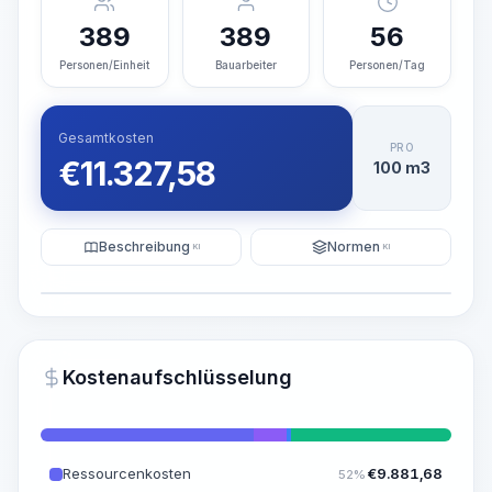
389
389
56
Personen/Einheit
Bauarbeiter
Personen/Tag
Gesamtkosten
PRO
€
11.327,58
100 m3
Beschreibung
Normen
KI
KI
Illustration
KI-Visualisierung generieren
PRO
Kostenaufschlüsselung
~15-30 Sek.
Ressourcenkosten
€
9.881,68
52%