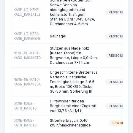
Schweißelektroden zum
Schweißen von
niedriglegierten und
KAME-LI-MEME-
RESSOURCE
kohlenstoffhaltigen
KALI_KARIRILI
Stählen UONI 13/45, E42A,
Durchmesser 4-5 mm
KAME-LI-MESA-
Baunägel
RESSOURCE
KANE_KAMEMEME
Stützen aus Nadelholz
(Kiefer, Tanne) für
MEME-ME-KARI-
RESSOURCE
Bergwerke, Länge 0,9-4 m,
KADX_KAKAKATO
Durchmesser 7-24 cm
Ungeschnittene Bretter aus
Nadelholz, natürliche
MEME-ME-KATO-
Feuchtigkeit, Länge 2-6,5
RESSOURCE
KASA_KAKANESA
m, Breite 100-250, Dicke
30-50 mm, Sortierung III
Hilfswinden für den
DXME-KANE-
Bergbau mit einer Zugkraft
RESSOURCE
KATO_KATOTO
von 13,73 kN (1,4 t)
Stromverbrauch: 0,46
DXME-KANE-
STROM
kW·h/Maschinenstunde
KATO_KATOTO