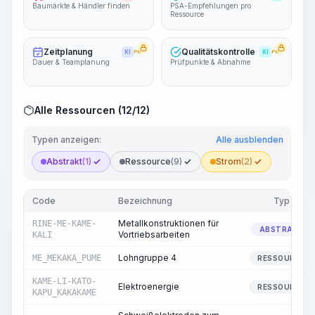
Baumärkte & Händler finden
PSA-Empfehlungen pro
Ressource
Zeitplanung
Qualitätskontrolle
KI
PRO
KI
PRO
Dauer & Teamplanung
Prüfpunkte & Abnahme
Alle Ressourcen (12/12)
Typen anzeigen:
Alle ausblenden
Abstrakt
(1)
Ressource
(9)
Strom
(2)
Code
Bezeichnung
Typ
Metallkonstruktionen für
RINE-ME-KAME-
ABSTRAKT
Vortriebsarbeiten
KALI
Lohngruppe 4
ME_MEKAKA_PUME
RESSOURCE
KAME-LI-KATO-
Elektroenergie
RESSOURCE
KAPU_KAKAKAME