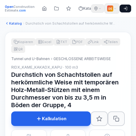
Open
Construction
Katalog
DE
Estimate
.com
Katalog
Durchstich von Schachtstollen auf herkömmliche Weise mit tem...
Kopieren
Excel
TXT
PDF
Link
Teilen
QR
Tunnel und U-Bahnen
GESCHLOSSENE ARBEITSWEISE
RIDX_KAME_KAKADX_KAPU · 100 m3
Durchstich von Schachtstollen auf
herkömmliche Weise mit temporären
Holz-Metall-Stützen mit einem
Durchmesser von bis zu 3,5 m in
Böden der Gruppe, 4
Kalkulation