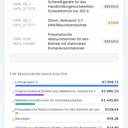
Schweißgeräte für das
DXME-MELI-
Handlichtbogenschweißen,
RESSOURCE
KAPU_RITOTO
Schweißstrom bis 350 A
Strom: Verbrauch 3,7
DXME-MELI-
STROM
kWh/Maschinenstunde
KAPU_RITOTO
Pneumatische
Abbruchhämmer für den
DXME-RIME-
RESSOURCE
Betrieb mit stationären
MEKA_KAKAME
Kompressorstationen
TOP RESSOURCEN NACH KOSTEN
Lohngruppe 4
€
7.508,71
1.
Ungeschnittene Bretter aus Nadelholz, natürliche Feuchtigkeit, Länge 2-6,5 m, Breite 100-250, Dicke 30-50 mm, Sortierung III
€
2.080,10
2.
Metallkonstruktionen für Vortriebsarbeiten
€
1.445,90
3.
Pneumatische Abbruchhämmer für den Betrieb mit stationären Kompressorstationen
€
229,54
4.
Baunägel
€
34,26
5.
Stützen aus Nadelholz (Kiefer, Tanne) für Bergwerke, Länge 0,9-4 m, Durchmesser 7-24 cm
€
24,93