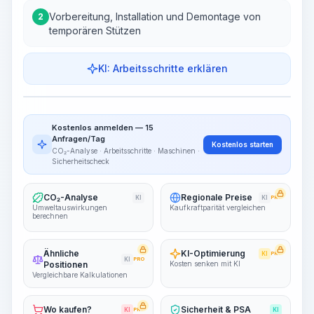
Vorbereitung, Installation und Demontage von
2
temporären Stützen
KI: Arbeitsschritte erklären
Arbeitsschritte
Arbeitsablauf visualisieren
PRO
Kostenlos anmelden — 15
~15-30 Sek.
Anfragen/Tag
Kostenlos starten
CO₂-Analyse · Arbeitsschritte · Maschinen ·
Sicherheitscheck
CO₂-Analyse
Regionale Preise
KI
KI
PRO
Umweltauswirkungen
Kaufkraftparität vergleichen
berechnen
Ähnliche
KI-Optimierung
KI
PRO
KI
PRO
Positionen
Kosten senken mit KI
Vergleichbare Kalkulationen
Wo kaufen?
Sicherheit & PSA
KI
PRO
KI