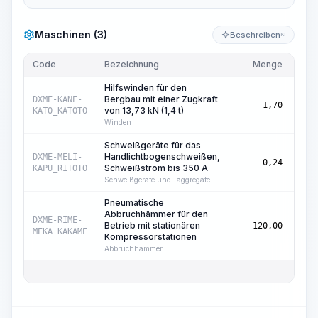
Maschinen (3)
Beschreiben
KI
Code
Bezeichnung
Menge
Einh
Hilfswinden für den
Bergbau mit einer Zugkraft
Mas
DXME-KANE-
1,70
von 13,73 kN (1,4 t)
Std.
KATO_KATOTO
Winden
Schweißgeräte für das
Handlichtbogenschweißen,
Mas
DXME-MELI-
0,24
Schweißstrom bis 350 A
Std.
KAPU_RITOTO
Schweißgeräte und -aggregate
Pneumatische
Abbruchhämmer für den
Mas
DXME-RIME-
Betrieb mit stationären
120,00
Std.
MEKA_KAKAME
Kompressorstationen
Abbruchhämmer