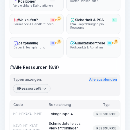
Positionen
Kosten senken mit KI
Vergleichbare Kalkulationen
Wo kaufen?
Sicherheit & PSA
KI
PRO
KI
Baumärkte & Händler finden
PSA-Empfehlungen pro
Ressource
Zeitplanung
Qualitätskontrolle
KI
PRO
KI
PRO
Dauer & Teamplanung
Prüfpunkte & Abnahme
Alle Ressourcen (8/8)
Typen anzeigen:
Alle ausblenden
Ressource
(8)
Code
Bezeichnung
Typ
M
Lohngruppe 4
ME_MEKAKA_PUME
RESSOURCE
Schmiedeteile aus
KAVO-ME-KARI-
Vierkantrohlingen,
RESSOURCE