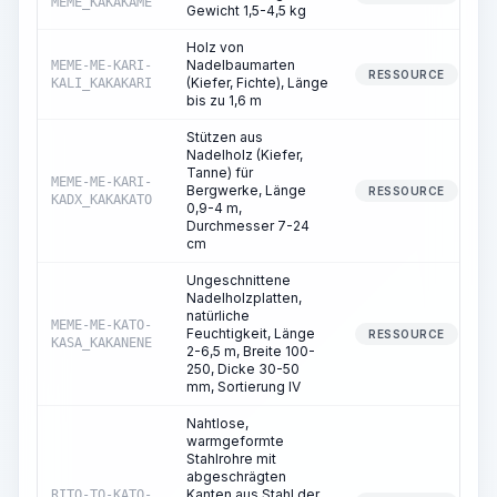
MEME_KAKAKAME
Gewicht 1,5-4,5 kg
Holz von
Nadelbaumarten
MEME-ME-KARI-
RESSOURCE
(Kiefer, Fichte), Länge
KALI_KAKAKARI
bis zu 1,6 m
Stützen aus
Nadelholz (Kiefer,
Tanne) für
MEME-ME-KARI-
Bergwerke, Länge
RESSOURCE
KADX_KAKAKATO
0,9-4 m,
Durchmesser 7-24
cm
Ungeschnittene
Nadelholzplatten,
natürliche
MEME-ME-KATO-
Feuchtigkeit, Länge
RESSOURCE
KASA_KAKANENE
2-6,5 m, Breite 100-
250, Dicke 30-50
mm, Sortierung IV
Nahtlose,
warmgeformte
Stahlrohre mit
abgeschrägten
Kanten aus Stahl der
RITO-TO-KATO-