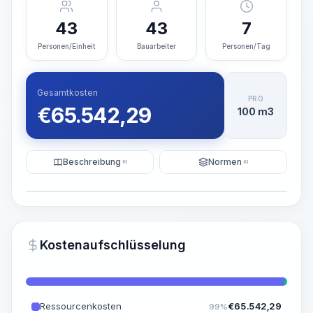
43
43
7
Personen/Einheit
Bauarbeiter
Personen/Tag
Gesamtkosten
PRO
€
65.542,29
100 m3
Beschreibung
Normen
KI
KI
Illustration
KI-Visualisierung generieren
PRO
Kostenaufschlüsselung
~15-30 Sek.
Ressourcenkosten
€
65.542,29
99%