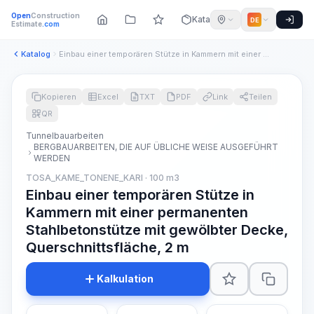
Open
Construction
Katalog
DE
Estimate
.com
Katalog
Einbau einer temporären Stütze in Kammern mit einer permanen...
Kopieren
Excel
TXT
PDF
Link
Teilen
QR
Tunnelbauarbeiten
BERGBAUARBEITEN, DIE AUF ÜBLICHE WEISE AUSGEFÜHRT
WERDEN
TOSA_KAME_TONENE_KARI · 100 m3
Einbau einer temporären Stütze in
Kammern mit einer permanenten
Stahlbetonstütze mit gewölbter Decke,
Querschnittsfläche, 2 m
Kalkulation