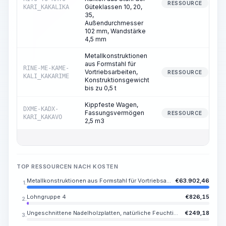
RESSOURCE
Güteklassen 10, 20,
KARI_KAKALIKA
35,
Außendurchmesser
102 mm, Wandstärke
4,5 mm
Metallkonstruktionen
aus Formstahl für
RINE-ME-KAME-
Vortriebsarbeiten,
RESSOURCE
KALI_KAKARIME
Konstruktionsgewicht
bis zu 0,5 t
Kippfeste Wagen,
DXME-KADX-
Fassungsvermögen
RESSOURCE
KARI_KAKAVO
2,5 m3
TOP RESSOURCEN NACH KOSTEN
Metallkonstruktionen aus Formstahl für Vortriebsarbeiten, Konstruktionsgewicht bis zu 0,5 t
€
63.902,46
1.
Lohngruppe 4
€
826,15
2.
Ungeschnittene Nadelholzplatten, natürliche Feuchtigkeit, Länge 2-6,5 m, Breite 100-250, Dicke 30-50 mm, Sortierung IV
€
249,18
3.