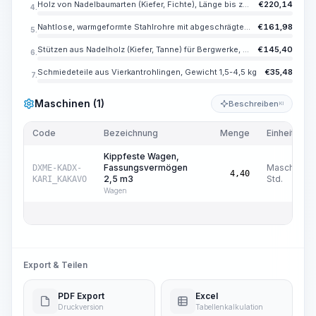
Holz von Nadelbaumarten (Kiefer, Fichte), Länge bis zu 1,6 m
€
220,14
4.
Nahtlose, warmgeformte Stahlrohre mit abgeschrägten Kanten aus Stahl der Güteklassen 10, 20, 35, Außendurchmesser 102 mm, Wandstärke 4,5 mm
€
161,98
5.
Stützen aus Nadelholz (Kiefer, Tanne) für Bergwerke, Länge 0,9-4 m, Durchmesser 7-24 cm
€
145,40
6.
Schmiedeteile aus Vierkantrohlingen, Gewicht 1,5-4,5 kg
€
35,48
7.
Maschinen (1)
Beschreiben
KI
Code
Bezeichnung
Menge
Einheit
Kippfeste Wagen,
Fassungsvermögen
Masch.-
DXME-KADX-
4,40
2,5 m3
Std.
KARI_KAKAVO
Wagen
Export & Teilen
PDF Export
Excel
Druckversion
Tabellenkalkulation