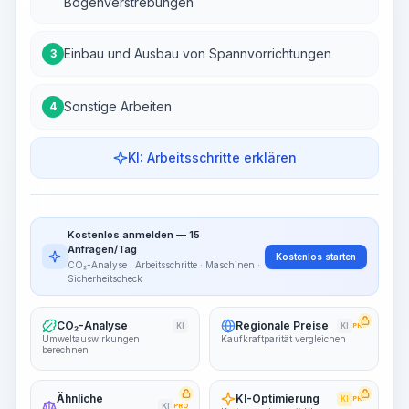
Bogenverstrebungen
Einbau und Ausbau von Spannvorrichtungen
3
Sonstige Arbeiten
4
KI: Arbeitsschritte erklären
Arbeitsschritte
Arbeitsablauf visualisieren
PRO
Kostenlos anmelden — 15
~15-30 Sek.
Anfragen/Tag
Kostenlos starten
CO₂-Analyse · Arbeitsschritte · Maschinen ·
Sicherheitscheck
CO₂-Analyse
Regionale Preise
KI
KI
PRO
Umweltauswirkungen
Kaufkraftparität vergleichen
berechnen
Ähnliche
KI-Optimierung
KI
PRO
KI
PRO