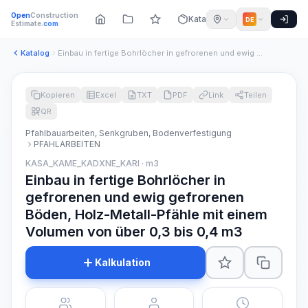
Open
Construction
Katalog
DE
Estimate
.com
Katalog
Einbau in fertige Bohrlöcher in gefrorenen und ewig gefroren...
Kopieren
Excel
TXT
PDF
Link
Teilen
QR
Pfahlbauarbeiten, Senkgruben, Bodenverfestigung
PFAHLARBEITEN
KASA_KAME_KADXNE_KARI · m3
Einbau in fertige Bohrlöcher in
gefrorenen und ewig gefrorenen
Böden, Holz-Metall-Pfähle mit einem
Volumen von über 0,3 bis 0,4 m3
Kalkulation