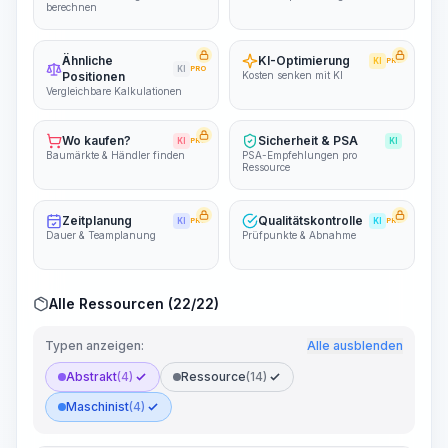
berechnen
Ähnliche
KI-Optimierung
KI
PRO
KI
PRO
Positionen
Kosten senken mit KI
Vergleichbare Kalkulationen
Wo kaufen?
Sicherheit & PSA
KI
PRO
KI
Baumärkte & Händler finden
PSA-Empfehlungen pro
Ressource
Zeitplanung
Qualitätskontrolle
KI
PRO
KI
PRO
Dauer & Teamplanung
Prüfpunkte & Abnahme
Alle Ressourcen (22/22)
Typen anzeigen:
Alle ausblenden
Abstrakt
(4)
Ressource
(14)
Maschinist
(4)