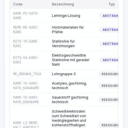
Code
Bezeichnung
Typ
KAME-PU-KATO-
Lehmige Lösung
ABSTRAKT
KAME
Holzmaterialien für
MEME-ME-KARI-
ABSTRAKT
Pfähle
KANE
Stahlrohre für
RITO-TO-KAME-
ABSTRAKT
Verrohrungen
KARI
Elektrogeschweißte
RITO-SA-KARI-
Stahlrohre mit gerader
ABSTRAKT
KARI
Naht
Lohngruppe 3
ME_MEKAKA_TOSA
RESSOURCE
Acetylen, gasförmig,
KAME-TO-KARI-
RESSOURCE
technisch
KATO_KAKAKAME
Sauerstoff gasförmig
KAME-TO-KARI-
RESSOURCE
technisch
KAVO_KAKAKAME
Schweißelektroden
zum Schweißen von
niedriglegierten und
KAME-LI-MEME-
kohlenstoffhaltigen
RESSOURCE
KALI_KARIRILI