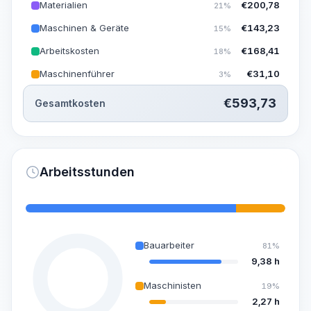
Materialien
€
200,78
21%
Maschinen & Geräte
€
143,23
15%
Arbeitskosten
€
168,41
18%
Maschinenführer
€
31,10
3%
€
593,73
Gesamtkosten
Arbeitsstunden
Bauarbeiter
81%
9,38 h
Maschinisten
19%
2,27 h