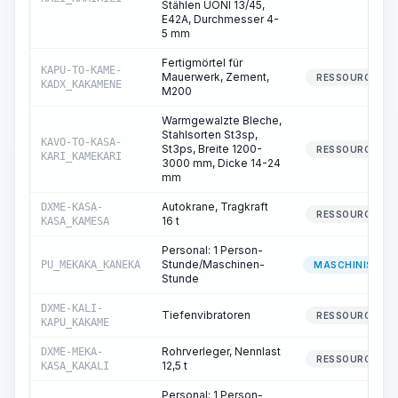
Stählen UONI 13/45,
E42A, Durchmesser 4-
5 mm
Fertigmörtel für
KAPU-TO-KAME-
Mauerwerk, Zement,
RESSOURCE
KADX_KAKAMENE
M200
Warmgewalzte Bleche,
Stahlsorten St3sp,
KAVO-TO-KASA-
St3ps, Breite 1200-
RESSOURCE
KARI_KAMEKARI
3000 mm, Dicke 14-24
mm
Autokrane, Tragkraft
DXME-KASA-
RESSOURCE
16 t
KASA_KAMESA
Personal: 1 Person-
Stunde/Maschinen-
PU_MEKAKA_KANEKA
MASCHINIST
Stunde
DXME-KALI-
Tiefenvibratoren
RESSOURCE
KAPU_KAKAME
Rohrverleger, Nennlast
DXME-MEKA-
RESSOURCE
12,5 t
KASA_KAKALI
Personal: 1 Person-