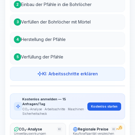
Einbau der Pfähle in die Bohrlöcher
2
Verfüllen der Bohrlöcher mit Mörtel
3
Herstellung der Pfähle
4
Verfüllung der Pfähle
5
KI: Arbeitsschritte erklären
Arbeitsschritte
Arbeitsablauf visualisieren
PRO
Kostenlos anmelden — 15
~15-30 Sek.
Anfragen/Tag
Kostenlos starten
CO₂-Analyse · Arbeitsschritte · Maschinen ·
Sicherheitscheck
CO₂-Analyse
Regionale Preise
KI
KI
PRO
Umweltauswirkungen
Kaufkraftparität vergleichen