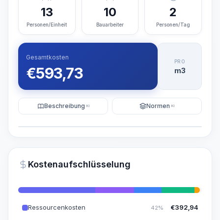
13
10
2
Personen/Einheit
Bauarbeiter
Personen/Tag
Gesamtkosten
PRO
€
593,73
m3
Beschreibung
Normen
KI
KI
Illustration
KI-Visualisierung generieren
PRO
Kostenaufschlüsselung
~15-30 Sek.
Ressourcenkosten
€
392,94
42%