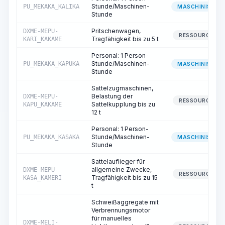
Stunde/Maschinen-
PU_MEKAKA_KALIKA
MASCHINIST
Stunde
Pritschenwagen,
DXME-MEPU-
RESSOURCE
Tragfähigkeit bis zu 5 t
KARI_KAKAME
Personal: 1 Person-
Stunde/Maschinen-
PU_MEKAKA_KAPUKA
MASCHINIST
Stunde
Sattelzugmaschinen,
Belastung der
DXME-MEPU-
RESSOURCE
Sattelkupplung bis zu
KAPU_KAKAME
12 t
Personal: 1 Person-
Stunde/Maschinen-
PU_MEKAKA_KASAKA
MASCHINIST
Stunde
Sattelauflieger für
allgemeine Zwecke,
DXME-MEPU-
RESSOURCE
Tragfähigkeit bis zu 15
KASA_KAMERI
t
Schweißaggregate mit
Verbrennungsmotor
für manuelles
DXME-MELI-