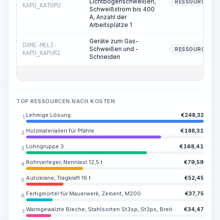
Lichtbogenschweißen,
RESSOURCE
KAPU_KATOPU
Schweißstrom bis 400
A, Anzahl der
Arbeitsplätze 1
Geräte zum Gas-
DXME-MELI-
Schweißen und -
RESSOURCE
KAPU_KAPURI
Schneiden
TOP RESSOURCEN NACH KOSTEN
Lehmige Lösung
€
248,32
1.
Holzmaterialien für Pfähle
€
188,31
2.
Lohngruppe 3
€
168,41
3.
Rohrverleger, Nennlast 12,5 t
€
79,59
4.
Autokrane, Tragkraft 16 t
€
52,45
5.
Fertigmörtel für Mauerwerk, Zement, M200
€
37,75
6.
Warmgewalzte Bleche, Stahlsorten St3sp, St3ps, Breite 1200-3000 mm, Dicke 14-24 mm
€
34,47
7.