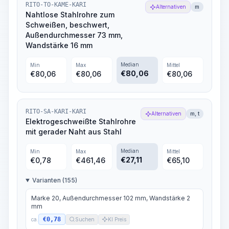
RITO-TO-KAME-KARI
Alternativen
m
Nahtlose Stahlrohre zum
Schweißen, beschwert,
Außendurchmesser 73 mm,
Wandstärke 16 mm
Median
Min
Max
Mittel
€
80,06
€
80,06
€
80,06
€
80,06
RITO-SA-KARI-KARI
Alternativen
m, t
Elektrogeschweißte Stahlrohre
mit gerader Naht aus Stahl
Median
Min
Max
Mittel
€
27,11
€
0,78
€
461,46
€
65,10
Varianten (155)
Marke 20, Außendurchmesser 102 mm, Wandstärke 2
mm
€0,78
ca.
Suchen
KI Preis