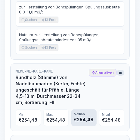
zur Herstellung von Bohrspülungen, Spülungsausbeute
8,0-11,0 m3/t
Suchen
KI Preis
Natrium zur Herstellung von Bohrspülungen,
Spülungsausbeute mindestens 35 m3/t
Suchen
KI Preis
MEME-ME-KARI-KANE
Alternativen
m
Rundholz (Stämme) von
Nadelbaumarten (Kiefer, Fichte)
ungeschält für Pfähle, Länge
4,5-13 m, Durchmesser 22-34
cm, Sortierung I-III
Median
Min
Max
Mittel
€
254,48
€
254,48
€
254,48
€
254,48