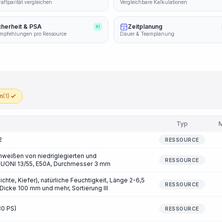
aftparität vergleichen
Vergleichbare Kalkulationen
cherheit & PSA
Zeitplanung
KI
mpfehlungen pro Ressource
Dauer & Teamplanung
m
(1)
Typ
2
RESSOURCE
weißen von niedriglegierten und
RESSOURCE
n UONI 13/55, E50A, Durchmesser 3 mm
ichte, Kiefer), natürliche Feuchtigkeit, Länge 2-6,5
RESSOURCE
Dicke 100 mm und mehr, Sortierung III
80 PS)
RESSOURCE