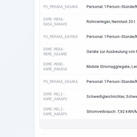
Personal: 1 Person-Stunde
PU_MEKAKA_KASAKA
DXME-MEKA-
Rohrverleger, Nennlast 20 t
KASA_KAKAVO
Personal: 1 Person-Stunde
PU_MEKAKA_KAVOKA
DXME-MEKA-
Geräte zur Ausbeulung von
MEME_KASAME
DXME-MENE-
Mobile Stromaggregate, Le
KAME_KAKASA
Personal: 1 Person-Stunde
PU_MEKAKA_KASAKA
DXME-MELI-
Schweißgleichrichter, Schwe
KAME_KAKAPU
DXME-MELI-
Stromverbrauch: 7,92 kWh/
KAME_KAKAPU