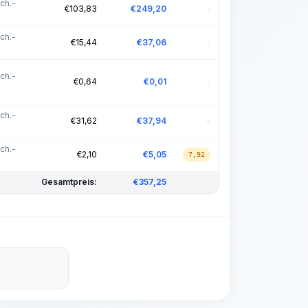
ch.-
€
103,83
€
249,20
-
ch.-
€
15,44
€
37,06
-
ch.-
€
0,64
€
0,01
-
ch.-
€
31,62
€
37,94
-
ch.-
€
2,10
€
5,05
7,92
Gesamtpreis:
€
357,25