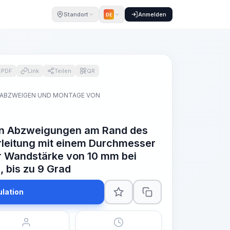
Standort
Anmelden
DE
PDF
Link
Teilen
QR
 ABZWEIGEN UND MONTAGE VON
n Abzweigungen am Rand des
rleitung mit einem Durchmesser
r Wandstärke von 10 mm bei
 bis zu 9 Grad
ulation