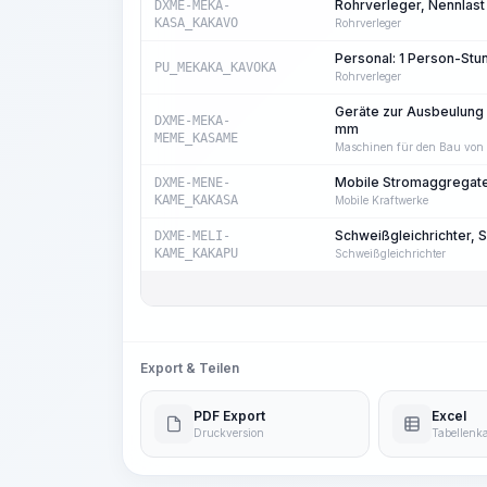
Rohrverleger, Nennlast 
DXME-MEKA-
KASA_KAKAVO
Rohrverleger
Personal: 1 Person-St
PU_MEKAKA_KAVOKA
Rohrverleger
Geräte zur Ausbeulung
DXME-MEKA-
mm
MEME_KASAME
Maschinen für den Bau von F
Mobile Stromaggregate
DXME-MENE-
KAME_KAKASA
Mobile Kraftwerke
Schweißgleichrichter, 
DXME-MELI-
KAME_KAKAPU
Schweißgleichrichter
Export & Teilen
PDF Export
Excel
Druckversion
Tabellenka