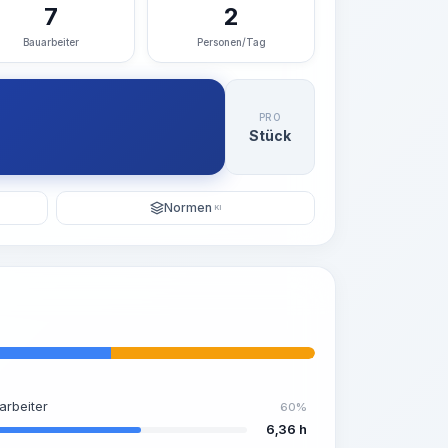
7
2
Bauarbeiter
Personen/Tag
PRO
Stück
Normen
KI
arbeiter
60%
6,36 h