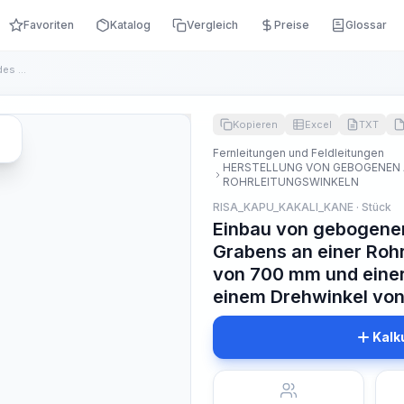
Favoriten
Katalog
Vergleich
Preise
Glossar
Einbau von gebogenen Abzweigungen am Rand des Grabens an ein...
Kopieren
Excel
TXT
Fernleitungen und Feldleitungen
HERSTELLUNG VON GEBOGENEN
ROHRLEITUNGSWINKELN
RISA_KAPU_KAKALI_KANE · Stück
Einbau von gebogene
Grabens an einer Roh
von 700 mm und eine
einem Drehwinkel von,
Kalk