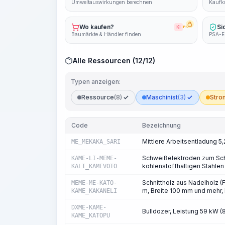
Umweltauswirkungen berechnen
Kaufkr
Wo kaufen?
Si
KI
PRO
Baumärkte & Händler finden
PSA-E
Alle Ressourcen (12/12)
Typen anzeigen:
Ressource
(8)
Maschinist
(3)
Stro
Code
Bezeichnung
Mittlere Arbeitsentladung 5,
ME_MEKAKA_SARI
Schweißelektroden zum Sch
KAME-LI-MEME-
kohlenstoffhaltigen Stähle
KALI_KAMEVOTO
Schnittholz aus Nadelholz (F
MEME-ME-KATO-
m, Breite 100 mm und mehr, 
KAME_KAKANELI
DXME-KAME-
Bulldozer, Leistung 59 kW (
KAME_KATOPU