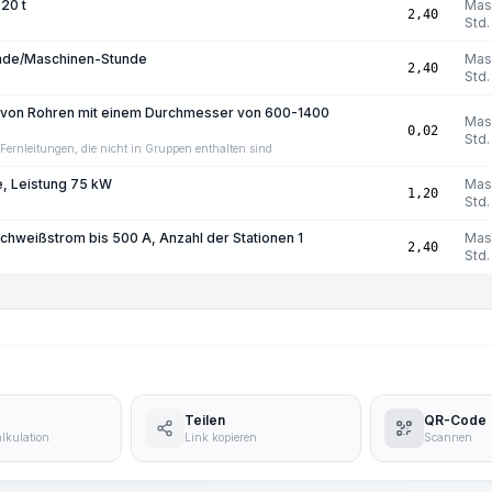
20 t
Mas
2,40
Std.
unde/Maschinen-Stunde
Mas
2,40
Std.
 von Rohren mit einem Durchmesser von 600-1400
Mas
0,02
Std.
ernleitungen, die nicht in Gruppen enthalten sind
, Leistung 75 kW
Mas
1,20
Std.
Schweißstrom bis 500 A, Anzahl der Stationen 1
Mas
2,40
Std.
Teilen
QR-Code
lkulation
Link kopieren
Scannen