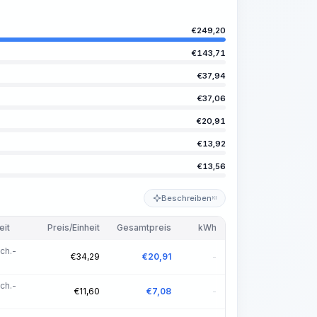
€
249,20
€
143,71
€
37,94
€
37,06
€
20,91
€
13,92
€
13,56
Beschreiben
KI
eit
Preis/Einheit
Gesamtpreis
kWh
ch.-
€
34,29
€
20,91
-
ch.-
€
11,60
€
7,08
-