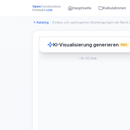
Open
Construction
Hauptseite
Kalkulationen
Estimate
.com
Katalog
KI-Visualisierung generieren
PRO
~15-30 Sek.