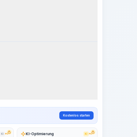
eitsschritte
Arbeitsablauf visualisieren
PRO
~15-30 Sek.
Kostenlos starten
KI-Optimierung
KI
PRO
KI
PRO