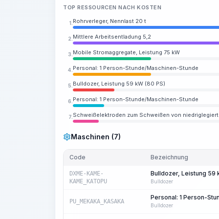
TOP RESSOURCEN NACH KOSTEN
Rohrverleger, Nennlast 20 t
1.
Mittlere Arbeitsentladung 5,2
2.
Mobile Stromaggregate, Leistung 75 kW
3.
Personal: 1 Person-Stunde/Maschinen-Stunde
4.
Bulldozer, Leistung 59 kW (80 PS)
5.
Personal: 1 Person-Stunde/Maschinen-Stunde
6.
Schweißelektroden zum Schweißen von niedriglegiert
7.
Maschinen (7)
Code
Bezeichnung
Bulldozer, Leistung 59
DXME-KAME-
KAME_KATOPU
Bulldozer
Personal: 1 Person-St
PU_MEKAKA_KASAKA
Bulldozer