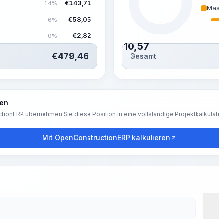
€
143,71
14%
Mas
€
58,05
6%
€
2,82
0%
10,57
€
479,46
Gesamt
Std.
ren
tionERP übernehmen Sie diese Position in eine vollständige Projektkalkulat
Mit OpenConstructionERP kalkulieren