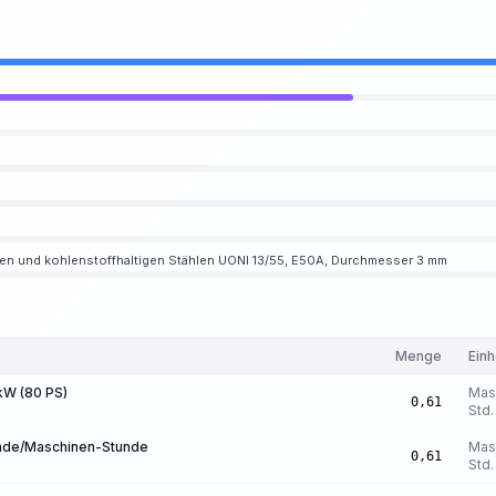
en und kohlenstoffhaltigen Stählen UONI 13/55, E50A, Durchmesser 3 mm
Menge
Einh
 kW (80 PS)
Mas
0,61
Std.
unde/Maschinen-Stunde
Mas
0,61
Std.