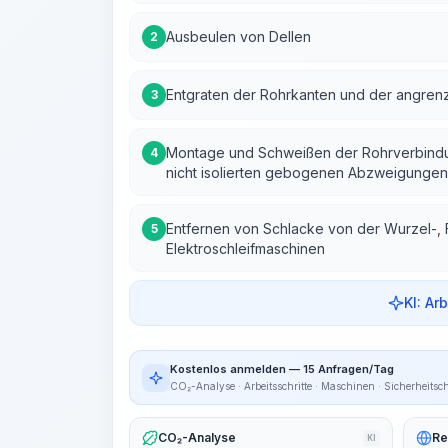
Ausbeulen von Dellen
2
Entgraten der Rohrkanten und der angrenz
3
Montage und Schweißen der Rohrverbindu
4
nicht isolierten gebogenen Abzweigungen
Entfernen von Schlacke von der Wurzel-, 
5
Elektroschleifmaschinen
KI: Ar
Kostenlos anmelden — 15 Anfragen/Tag
CO₂-Analyse · Arbeitsschritte · Maschinen · Sicherheitsc
CO₂-Analyse
Re
KI