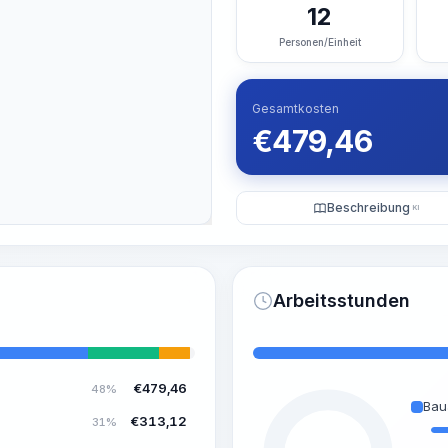
12
Personen/Einheit
Gesamtkosten
€
479,46
Beschreibung
KI
Arbeitsstunden
€
479,46
48%
Bau
€
313,12
31%