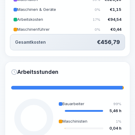
Maschinen & Geräte
€
1,15
0%
Arbeitskosten
€
94,54
17%
Maschinenführer
€
0,44
0%
€
456,79
Gesamtkosten
Arbeitsstunden
Bauarbeiter
99%
5,46 h
Maschinisten
1%
0,04 h