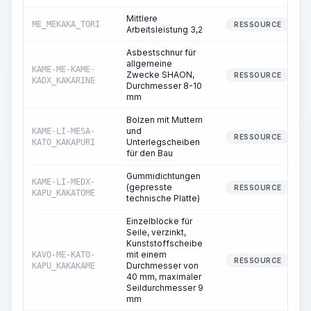
Mittlere
ME_MEKAKA_TORI
RESSOURCE
Arbeitsleistung 3,2
Asbestschnur für
allgemeine
KAME-ME-KAME-
Zwecke SHAON,
RESSOURCE
KADX_KAKARINE
Durchmesser 8-10
mm
Bolzen mit Muttern
und
KAME-LI-MESA-
RESSOURCE
Unterlegscheiben
KATO_KAKAPURI
für den Bau
Gummidichtungen
KAME-LI-MEDX-
(gepresste
RESSOURCE
KAPU_KAKATOME
technische Platte)
Einzelblöcke für
Seile, verzinkt,
Kunststoffscheibe
mit einem
KAVO-ME-KATO-
RESSOURCE
Durchmesser von
KAPU_KAKAKAME
40 mm, maximaler
Seildurchmesser 9
mm