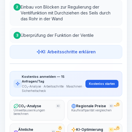
Einbau von Blöcken zur Regulierung der
2
Ventilfunktion mit Durchziehen des Seils durch
das Rohr in der Wand
Überprüfung der Funktion der Ventile
3
KI: Arbeitsschritte erklären
Arbeitsschritte
Arbeitsablauf visualisieren
PRO
Kostenlos anmelden — 15
~15-30 Sek.
Anfragen/Tag
Kostenlos starten
CO₂-Analyse · Arbeitsschritte · Maschinen ·
Sicherheitscheck
CO₂-Analyse
Regionale Preise
KI
KI
PRO
Umweltauswirkungen
Kaufkraftparität vergleichen
berechnen
Ähnliche
KI-Optimierung
KI
PRO
PRO