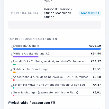
zu 5 t
Personal: 1 Person-
Stunde/Maschinen-
PU_MEKAKA_KAPUKA
MASCHINIST
Stunde
TOP RESSOURCEN NACH KOSTEN
Brandschutzventile
€
326,19
1.
Mittlere Arbeitsleistung 3,2
€
94,54
2.
Einzelblöcke für Seile, verzinkt, Kunststoffscheibe mit einem Durchmesser von 40 mm, maximaler Seildurchmesser 9 mm
€
11,17
3.
Stahlseile für Bewehrungen
€
9,51
4.
Asbestschnur für allgemeine Zwecke SHAON, Durchmesser 8-10 mm
€
5,10
5.
Bolzen mit Muttern und Unterlegscheiben für den Bau
€
4,87
6.
Gummidichtungen (gepresste technische Platte)
€
2,91
7.
Abstrakte Ressourcen (1)