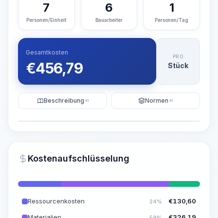
7
6
1
Personen/Einheit
Bauarbeiter
Personen/Tag
Gesamtkosten
PRO
€
456,79
Stück
Beschreibung
Normen
KI
KI
Illustration
KI-Visualisierung generieren
PRO
Kostenaufschlüsselung
~15-30 Sek.
Ressourcenkosten
€
130,60
24%
Materialien
€
326,19
59%