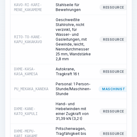
Stahlseile für
KAVO-RI-KARI-
RESSOURCE
Bewehrungen
MENE_KAKAMEME
Geschweißte
Stahlrohre, nicht
verzinkt, für
Wasser- und
RITO-TO-KANE-
Gasleitungen, mit
RESSOURCE
KAPU_KAKAKAVO
Gewinde, leicht,
Nenndurchmesser
25 mm, Wandstärke
2,8 mm
Autokrane,
DXME-KASA-
RESSOURCE
Tragkraft 16 t
KASA_KAMESA
Personal: 1 Person-
Stunde/Maschinen-
PU_MEKAKA_KANEKA
MASCHINIST
Stunde
Hand- und
Hebelwinden mit
DXME-KANE-
RESSOURCE
einer Zugkraft von
KATO_KAPULI
31,39 kN (3,2 t)
Pritschenwagen,
DXME-MEPU-
Tragfähigkeit bis
RESSOURCE
KARI_KAKAME