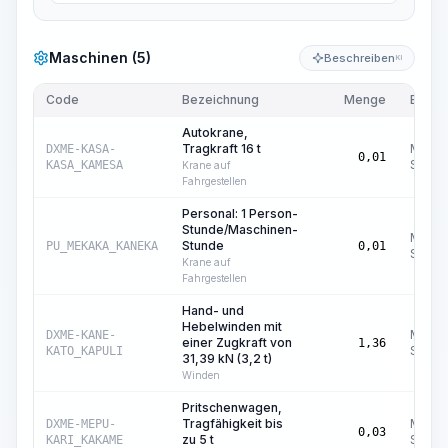
Maschinen (5)
Beschreiben
KI
Code
Bezeichnung
Menge
Einhei
Autokrane,
Tragkraft 16 t
Masch
DXME-KASA-
0,01
Std.
KASA_KAMESA
Krane auf
Fahrgestellen
Personal: 1 Person-
Stunde/Maschinen-
Masch
Stunde
PU_MEKAKA_KANEKA
0,01
Std.
Krane auf
Fahrgestellen
Hand- und
Hebelwinden mit
Masch
DXME-KANE-
einer Zugkraft von
1,36
Std.
KATO_KAPULI
31,39 kN (3,2 t)
Winden
Pritschenwagen,
Tragfähigkeit bis
Masch
DXME-MEPU-
0,03
zu 5 t
Std.
KARI_KAKAME