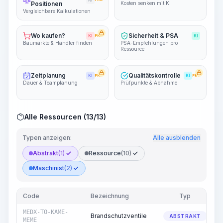
KI
Positionen
Kosten senken mit KI
Vergleichbare Kalkulationen
Wo kaufen?
Sicherheit & PSA
KI
PRO
KI
Baumärkte & Händler finden
PSA-Empfehlungen pro
Ressource
Zeitplanung
Qualitätskontrolle
KI
PRO
KI
PRO
Dauer & Teamplanung
Prüfpunkte & Abnahme
Alle Ressourcen (13/13)
Typen anzeigen:
Alle ausblenden
Abstrakt
(1)
Ressource
(10)
Maschinist
(2)
Code
Bezeichnung
Typ
MEDX-TO-KAME-
Brandschutzventile
ABSTRAKT
MEME