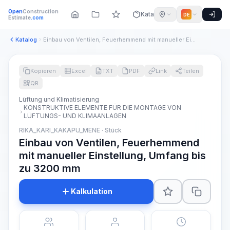
Open
Construction
Katalog
DE
Estimate
.com
Katalog
Einbau von Ventilen, Feuerhemmend mit manueller Einstellung,...
Kopieren
Excel
TXT
PDF
Link
Teilen
QR
Lüftung und Klimatisierung
KONSTRUKTIVE ELEMENTE FÜR DIE MONTAGE VON
LÜFTUNGS- UND KLIMAANLAGEN
RIKA_KARI_KAKAPU_MENE · Stück
Einbau von Ventilen, Feuerhemmend
mit manueller Einstellung, Umfang bis
zu 3200 mm
Kalkulation