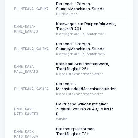
Personal: 1 Person-
Stunde/Maschinen-Stunde
PU_MEKAKA_KAPUKA
6
Brückenkrane
Kranwagen auf Raupenfahrwerk,
DXME-KASA-
Tragkraft 40 t
138
KANE_KAKAVO
Kranwagen auf Raupenfahrwerk
Personal: 1 Person-
Stunde/Maschinen-Stunde
PU_MEKAKA_KALIKA
138
Kranwagen auf Raupenfahrwerk
Krane auf Schienenfahrwerk,
DXME-KASA-
Tragfähigkeit 25 t
19
KALI_KAKATO
Krane auf Schienenfahrwerken
Personal: 2
Mannstunden/Maschinenstunden
PU_MEKAKA_KASASA
19
Krane auf Schienenfahrwerken
Elektrische Winden mit einer
Zugkraft von bis zu 49,05 kN (5
DXME-KANE-
138
t)
KATO_KANETO
Winden
Breitspurplattformen,
DXME-KADX-
Tragfähigkeit 73 t
19
KATO_KATOSA