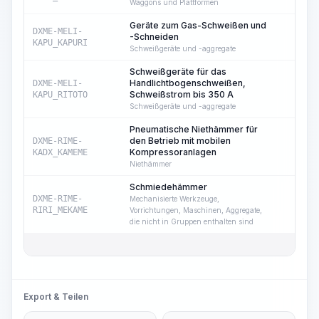
Waggons und Plattformen
Geräte zum Gas-Schweißen und
DXME-MELI-
-Schneiden
5
KAPU_KAPURI
Schweißgeräte und -aggregate
Schweißgeräte für das
Handlichtbogenschweißen,
DXME-MELI-
8
Schweißstrom bis 350 A
KAPU_RITOTO
Schweißgeräte und -aggregate
Pneumatische Niethämmer für
den Betrieb mit mobilen
DXME-RIME-
12
Kompressoranlagen
KADX_KAMEME
Niethämmer
Schmiedehämmer
DXME-RIME-
Mechanisierte Werkzeuge,
12
RIRI_MEKAME
Vorrichtungen, Maschinen, Aggregate,
die nicht in Gruppen enthalten sind
Export & Teilen