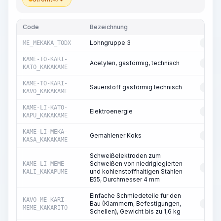
Code
Bezeichnung
T
Lohngruppe 3
ME_MEKAKA_TODX
RESS
KAME-TO-KARI-
Acetylen, gasförmig, technisch
RESS
KATO_KAKAKAME
KAME-TO-KARI-
Sauerstoff gasförmig technisch
RESS
KAVO_KAKAKAME
KAME-LI-KATO-
Elektroenergie
RESS
KAPU_KAKAKAME
KAME-LI-MEKA-
Gemahlener Koks
RESS
KASA_KAKAKAME
Schweißelektroden zum
Schweißen von niedriglegierten
KAME-LI-MEME-
RESS
und kohlenstoffhaltigen Stählen
KALI_KAKAPUME
E55, Durchmesser 4 mm
Einfache Schmiedeteile für den
KAVO-ME-KARI-
Bau (Klammern, Befestigungen,
RESS
MEME_KAKARITO
Schellen), Gewicht bis zu 1,6 kg