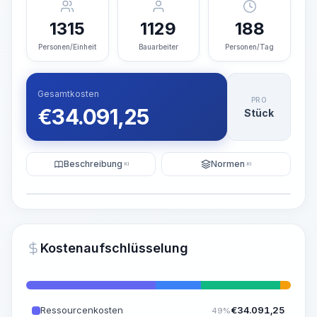
1315
1129
188
Personen/Einheit
Bauarbeiter
Personen/Tag
Gesamtkosten
PRO
€
34.091,25
Stück
Beschreibung
Normen
KI
KI
Illustration
KI-Visualisierung generieren
PRO
Kostenaufschlüsselung
~15-30 Sek.
Ressourcenkosten
€
34.091,25
49%