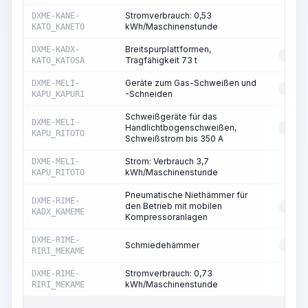
Stromverbrauch: 0,53
DXME-KANE-
ST
kWh/Maschinenstunde
KATO_KANETO
Breitspurplattformen,
DXME-KADX-
RESS
Tragfähigkeit 73 t
KATO_KATOSA
Geräte zum Gas-Schweißen und
DXME-MELI-
RESS
-Schneiden
KAPU_KAPURI
Schweißgeräte für das
DXME-MELI-
Handlichtbogenschweißen,
RESS
KAPU_RITOTO
Schweißstrom bis 350 A
Strom: Verbrauch 3,7
DXME-MELI-
ST
kWh/Maschinenstunde
KAPU_RITOTO
Pneumatische Niethämmer für
DXME-RIME-
den Betrieb mit mobilen
RESS
KADX_KAMEME
Kompressoranlagen
DXME-RIME-
Schmiedehämmer
RESS
RIRI_MEKAME
Stromverbrauch: 0,73
DXME-RIME-
ST
kWh/Maschinenstunde
RIRI_MEKAME