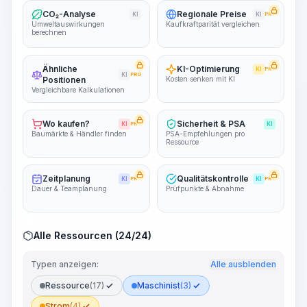
CO₂-Analyse
Regionale Preise
KI
KI
PRO
Umweltauswirkungen
Kaufkraftparität vergleichen
berechnen
Ähnliche
KI-Optimierung
KI
PRO
KI
PRO
Positionen
Kosten senken mit KI
Vergleichbare Kalkulationen
Wo kaufen?
Sicherheit & PSA
KI
PRO
KI
Baumärkte & Händler finden
PSA-Empfehlungen pro
Ressource
Zeitplanung
Qualitätskontrolle
KI
PRO
KI
PRO
Dauer & Teamplanung
Prüfpunkte & Abnahme
Alle Ressourcen (24/24)
Typen anzeigen:
Alle ausblenden
Ressource
(17)
Maschinist
(3)
Strom
(4)