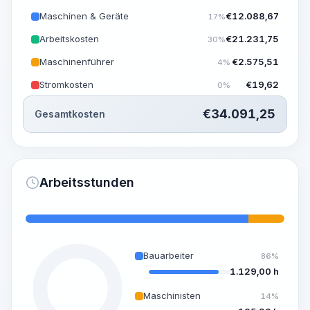
Maschinen & Geräte
€
12.088,67
17%
Arbeitskosten
€
21.231,75
30%
Maschinenführer
€
2.575,51
4%
Stromkosten
€
19,62
0%
€
34.091,25
Gesamtkosten
Arbeitsstunden
Bauarbeiter
86%
1.129,00 h
Maschinisten
14%