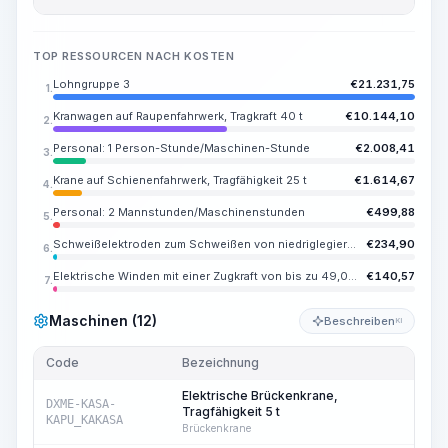
TOP RESSOURCEN NACH KOSTEN
Lohngruppe 3
€
21.231,75
1.
Kranwagen auf Raupenfahrwerk, Tragkraft 40 t
€
10.144,10
2.
Personal: 1 Person-Stunde/Maschinen-Stunde
€
2.008,41
3.
Krane auf Schienenfahrwerk, Tragfähigkeit 25 t
€
1.614,67
4.
Personal: 2 Mannstunden/Maschinenstunden
€
499,88
5.
Schweißelektroden zum Schweißen von niedriglegierten und kohlenstoffhaltigen Stählen E55, Durchmesser 4 mm
€
234,90
6.
Elektrische Winden mit einer Zugkraft von bis zu 49,05 kN (5 t)
€
140,57
7.
Maschinen (12)
Beschreiben
KI
Code
Bezeichnung
Me
Elektrische Brückenkrane,
DXME-KASA-
Tragfähigkeit 5 t
6
KAPU_KAKASA
Brückenkrane