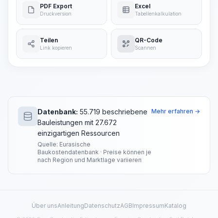
PDF Export
Excel
Druckversion
Tabellenkalkulation
Teilen
QR-Code
Link kopieren
Scannen
Datenbank:
55.719 beschriebene
Mehr erfahren →
Bauleistungen mit 27.672
einzigartigen Ressourcen
Quelle: Eurasische
Baukostendatenbank · Preise können je
nach Region und Marktlage variieren
Über uns
Anleitung
Datenschutz
AGB
Impressum
Katalog