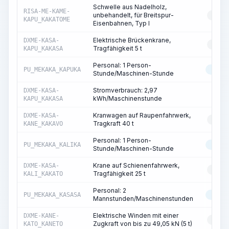
Schwelle aus Nadelholz,
RISA-ME-KAME-
unbehandelt, für Breitspur-
RESS
KAPU_KAKATOME
Eisenbahnen, Typ I
Elektrische Brückenkrane,
DXME-KASA-
RESS
Tragfähigkeit 5 t
KAPU_KAKASA
Personal: 1 Person-
PU_MEKAKA_KAPUKA
MASC
Stunde/Maschinen-Stunde
Stromverbrauch: 2,97
DXME-KASA-
ST
kWh/Maschinenstunde
KAPU_KAKASA
Kranwagen auf Raupenfahrwerk,
DXME-KASA-
RESS
Tragkraft 40 t
KANE_KAKAVO
Personal: 1 Person-
PU_MEKAKA_KALIKA
MASC
Stunde/Maschinen-Stunde
Krane auf Schienenfahrwerk,
DXME-KASA-
RESS
Tragfähigkeit 25 t
KALI_KAKATO
Personal: 2
PU_MEKAKA_KASASA
MASC
Mannstunden/Maschinenstunden
Elektrische Winden mit einer
DXME-KANE-
RESS
Zugkraft von bis zu 49,05 kN (5 t)
KATO_KANETO