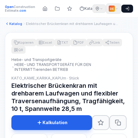
Open
Construction
Katalog
DE
Estimate
.com
Katalog
Elektrischer Brückenkran mit drehbarem Laufwagen und flexibl...
Kopieren
Excel
TXT
PDF
Link
Teilen
QR
Hebe- und Transportgeräte
HEBE- UND TRANSPORTGERÄTE FÜR DEN
INTERMITTierenden BETRIEB
KATO_KAME_KARIKA_KAPUm · Stück
Elektrischer Brückenkran mit
drehbarem Laufwagen und flexibler
Traversenaufhängung, Tragfähigkeit,
10 t, Spannweite 28,5 m
Kalkulation